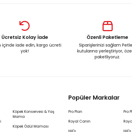
Ücretsiz Kolay İade
Özenli Paketleme
 içinde iade edin, kargo ücreti
Siparişlerinizi sağlam Petl
yok!
kutularına yerleştiriyor, öz
paketliyoruz.
Popüler Markalar
Köpek Konservesi & Yaş
Pro Plan
Pro 
Mama
i
Royal Canin
Roya
Köpek Ödül Maması
Hill's
Hill