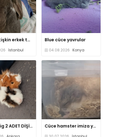
Uysal yetişkin erkek tavşan
Blue cüce yavrular
026
İstanbul
04.08.2026
Konya
guinea pig 2 ADET DİŞİ VE ERKEK
Cüce hamster imiza yuva ariyoruz
26
Ankara
30.07.2026
İstanbul