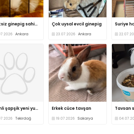
Ücretsiz ginepig sahiplendirme
Çok uysal evcil ginepig
07.2026
Ankara
23.07.2026
Ankara
22.07.2
Sevimli şapşik yeni yuvasını bekliyor
Erkek cüce tavşan
Tavsan 
07.2026
Tekirdağ
19.07.2026
Sakarya
04.07.2