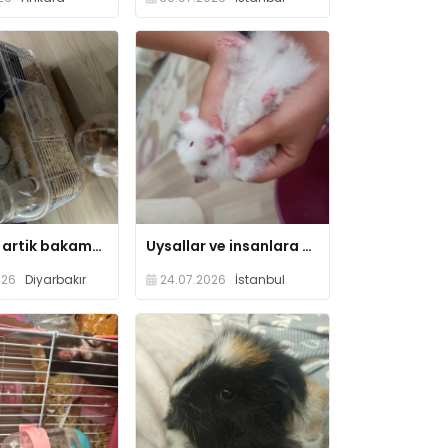
hamster artik bakamadigim icin sahiplendiriyorum
Uysallar ve insanlara alisiklar
026
Diyarbakır
24.07.2026
İstanbul