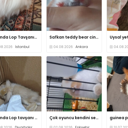
Hollanda Lop Tavşanıma Kalıcı Güvenli Yuva Arıyorum
Safkan teddy bear cinsi hamster yavruları
08.2026
İstanbul
04.08.2026
Ankara
04.08.2
Hollanda Lop tavşanı yuva arıyoruz
Çok oyuncu kendini sevdirir ve tuvalet egitimi var
08.2026
Diyarbakır
02.08.2026
Eskişehir
31.07.20