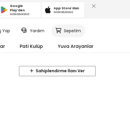
Google
App Store'dan
Play'den
İNDİREBİLİRSİNİZ
İNDİREBİLİRSİNİZ
iş Yap
Yardım
Sepetim
ar
Pati Kulüp
Yuva Arayanlar
Sahiplendirme İlanı Ver