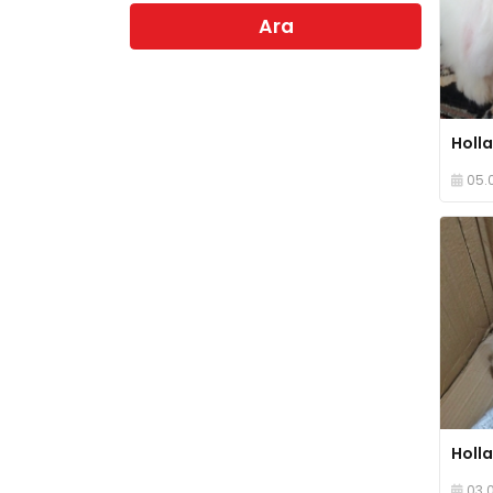
Ara
05.
03.