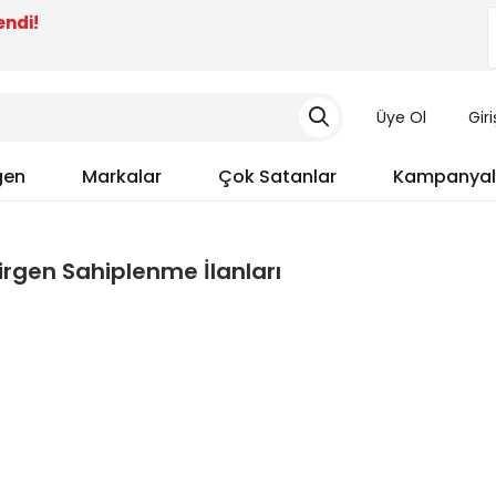
endi!
Üye Ol
Gir
gen
Markalar
Çok Satanlar
Kampanyal
rgen Sahiplenme İlanları