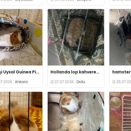
İki Dişi Uysal Guinea Pig (Kobay Faresi)
Hollanda lop kahverengi
07.2026
Ankara
27.07.2026
Ordu
25.07.2