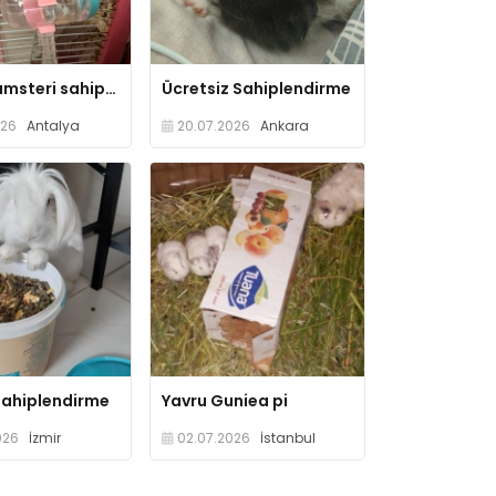
Suriye hamsteri sahiplendirme
Ücretsiz Sahiplendirme
026
Antalya
20.07.2026
Ankara
sahiplendirme
Yavru Guniea pi
026
İzmir
02.07.2026
İstanbul