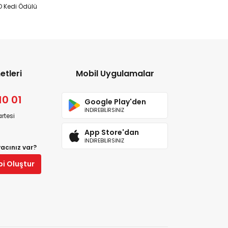
 Kedi Ödülü
etleri
Mobil Uygulamalar
10 01
Google Play'den
İNDİREBİLİRSİNİZ
rtesi
App Store'dan
İNDİREBİLİRSİNİZ
yacınız var?
bi Oluştur