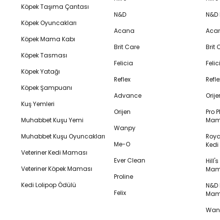
Köpek Taşıma Çantası
N&D
N&D
Köpek Oyuncakları
Acana
Aca
Köpek Mama Kabı
Brit Care
Brit
Köpek Tasması
Felicia
Feli
Köpek Yatağı
Reflex
Refl
Köpek Şampuanı
Advance
Orij
Kuş Yemleri
Orijen
Pro P
Muhabbet Kuşu Yemi
Mam
Wanpy
Muhabbet Kuşu Oyuncakları
Royal
Me-O
Ked
Veteriner Kedi Maması
Ever Clean
Hill'
Veteriner Köpek Maması
Mam
Proline
Kedi Lolipop Ödülü
N&D K
Felix
Mam
Wanp