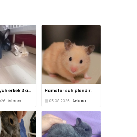
6 aylık siyah erkek 3 aylık turuncu dişi saldırma ısırma huyları yoktur
Hamster sahiplendirme
026
İstanbul
05.08.2026
Ankara