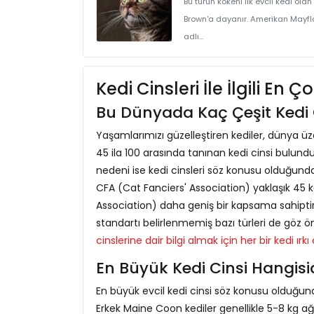
Bu türün kökeni ilk evcil kedi olan
Brown'a dayanır. Amerikan Mayfl
adlı...
Kedi Cinsleri İle İlgili En 
Bu Dünyada Kaç Çeşit Kedi 
Yaşamlarımızı güzelleştiren kediler, dünya 
45 ila 100 arasında tanınan kedi cinsi bulun
nedeni ise kedi cinsleri söz konusu olduğunda
CFA (Cat Fanciers' Association) yaklaşık 45 k
Association) daha geniş bir kapsama sahiptir v
standartı belirlenmemiş bazı türleri de göz
cinslerine dair bilgi almak için her bir kedi ırk
En Büyük Kedi Cinsi Hangisi
En büyük evcil kedi cinsi söz konusu olduğu
Erkek Maine Coon kediler genellikle 5-8 kg ağı