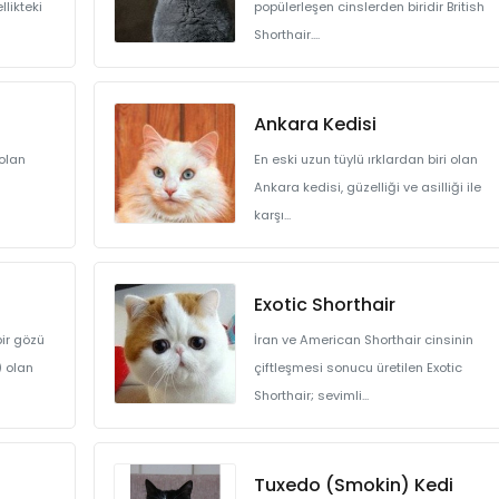
llikteki
popülerleşen cinslerden biridir British
Shorthair....
Ankara Kedisi
 olan
En eski uzun tüylü ırklardan biri olan
Ankara kedisi, güzelliği ve asilliği ile
karşı...
Exotic Shorthair
bir gözü
İran ve American Shorthair cinsinin
) olan
çiftleşmesi sonucu üretilen Exotic
Shorthair; sevimli...
Tuxedo (Smokin) Kedi