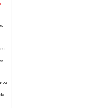
i
r.
 Bu
er
te bu
nla