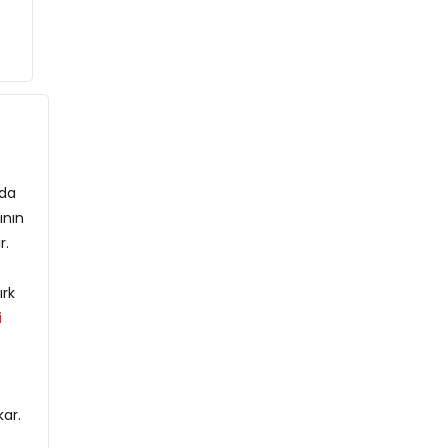
nda
ının
r.
ırk
i
ar.