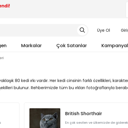
endi!
Üye Ol
Gir
gen
Markalar
Çok Satanlar
Kampanyal
eri
ık 80 kedi ırkı vardır. Her kedi cinsinin farklı özellikleri, karakter
şekilleri bulunur. Rehberimizde tüm bu ırkları fotoğraflarıyla berab
British Shorthair
s
En çok sevilen ve ülkemizde de giderek