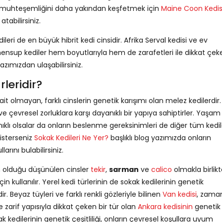
rin muhteşemliğini daha yakından keşfetmek için
Maine Coon Kedis
tabilirsiniz.
ileri de en büyük hibrit kedi cinsidir. Afrika Serval kedisi ve ev
nsup kediler hem boyutlarıyla hem de zarafetleri ile dikkat çeke
azımızdan ulaşabilirsiniz.
leridir?
e ait olmayan, farklı cinslerin genetik karışımı olan melez kedilerdir.
 ve çevresel zorluklara karşı dayanıklı bir yapıya sahiptirler. Yaşam
nıklı olsalar da onların beslenme gereksinimleri de diğer tüm kedil
isterseniz
Sokak Kedileri Ne Yer?
başlıklı blog yazımızda onların
arını bulabilirsiniz.
ın olduğu düşünülen cinsler
tekir
,
sarman
ve
calico
olmakla birlik
in kullanılır. Yerel kedi türlerinin de sokak kedilerinin genetik
eyaz tüyleri ve farklı renkli gözleriyle bilinen
Van kedisi
, zama
 zarif yapısıyla dikkat çeken bir tür olan
Ankara kedisinin
genetik
kak kedilerinin genetik çeşitliliği, onların çevresel koşullara uyum