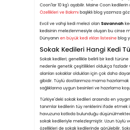
Coon'lar 10 kg'ı aşabilir. Maine Coon kedile
Özellikleri ve Bakımı
başlıklı blog yazımıza göz a
Evcil ve vahşi kedi melezi olan
Savannah
ked
kedisinin melezlenmesiyle oluşan bu cinse me
Dünyanın
en büyük kedi ırkları listesine
blog y
Sokak Kedileri Hangi Kedi Tür
Sokak kedileri; genellikle belirli bir kedi türün
nedenle genetik çeşitlilikleri oldukça fazladır
alanları sokaklar oldukları için çok daha daya
gibidir. Tüylü dostlarımıza mama hazırlamak 
sağlıklarına uygun besinleri ve hazırlama koşull
Türkiye'deki sokak kedileri arasında en yayg
tanımlar kedilerin tüy renklerini ifade etmek iç
havuzuna katkıda bulunduğu düşünülmektedir. B
sokak kedileriyle melezleşmiştir. Uzun tüylü ve
özellikleri de sokak kedilerinde görülebilir. So