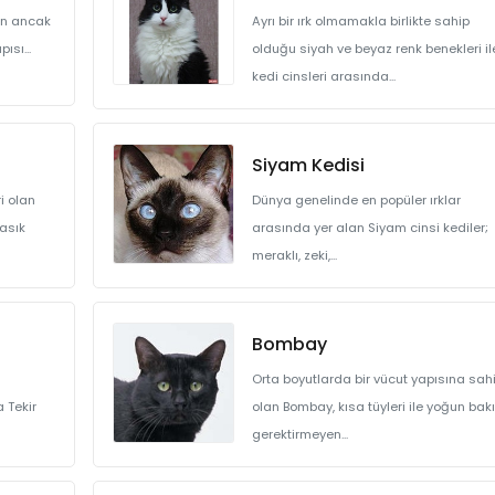
lan ancak
Ayrı bir ırk olmamakla birlikte sahip
ısı...
olduğu siyah ve beyaz renk benekleri il
kedi cinsleri arasında...
Siyam Kedisi
ri olan
Dünya genelinde en popüler ırklar
basık
arasında yer alan Siyam cinsi kediler;
meraklı, zeki,...
Bombay
Orta boyutlarda bir vücut yapısına sah
a Tekir
olan Bombay, kısa tüyleri ile yoğun bak
gerektirmeyen...