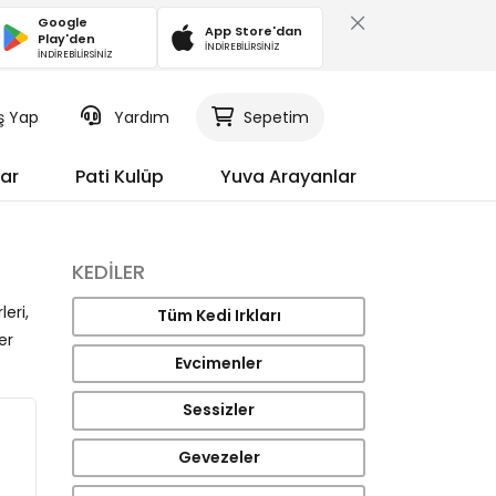
Google
App Store'dan
Play'den
İNDİREBİLİRSİNİZ
İNDİREBİLİRSİNİZ
iş Yap
Yardım
Sepetim
ar
Pati Kulüp
Yuva Arayanlar
KEDILER
leri,
Tüm Kedi Irkları
er
Evcimenler
Sessizler
Gevezeler