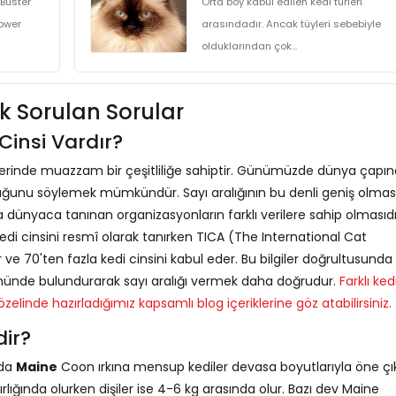
 Buster
Orta boy kabul edilen kedi türleri
ower
arasındadır. Ancak tüyleri sebebiyle
olduklarından çok...
Çok Sorulan Sorular
Cinsi Vardır?
üzerinde muazzam bir çeşitliliğe sahiptir. Günümüzde dünya çapı
duğunu söylemek mümkündür. Sayı aralığının bu denli geniş olmas
 dünyaca tanınan organizasyonların farklı verilere sahip olmasıdı
edi cinsini resmî olarak tanırken TICA (The International Cat
e 70'ten fazla kedi cinsini kabul eder. Bu bilgiler doğrultusunda 
 önünde bulundurarak sayı aralığı vermek daha doğrudur.
Farklı ked
ı özelinde hazırladığımız kapsamlı blog içeriklerine göz atabilirsiniz.
dir?
nda
Maine
Coon ırkına mensup kediler devasa boyutlarıyla öne çık
rlığında olurken dişiler ise 4-6 kg arasında olur. Bazı dev Maine