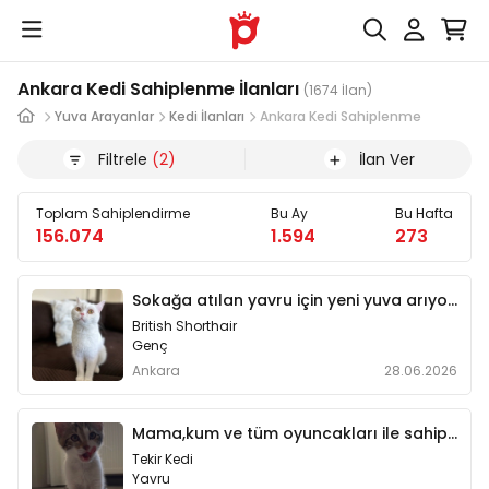
Ankara Kedi Sahiplenme İlanları
(1674 İlan)
Yuva Arayanlar
Kedi İlanları
Ankara Kedi Sahiplenme
Filtrele
(2)
İlan Ver
Toplam Sahiplendirme
Bu Ay
Bu Hafta
156.074
1.594
273
Sokağa atılan yavru için yeni yuva arıyoruz
British Shorthair
Genç
Ankara
28.06.2026
Mama,kum ve tüm oyuncakları ile sahiplendirilecek
Tekir Kedi
Yavru