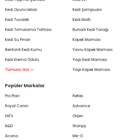
Kedi Oyuncakları
Kedi Şampuanı
Kedi Tuvaleti
Kedi Maltı
Kedi Tırmalama Tahtası
Buharlı Kedi Tarağı
Kedi Su Pınarı
Köpek Maması
Bentonit Kedi Kumu
Yavru Köpek Maması
Kedi Krema Ödülü
Yaşlı Kedi Maması
Tümünü Gör
Yaşlı Köpek Maması
Popüler Markalar
Pro Plan
Reflex
Royal Canin
Advance
Hill's
Orijen
N&D
Wanpy
Acana
Me-O