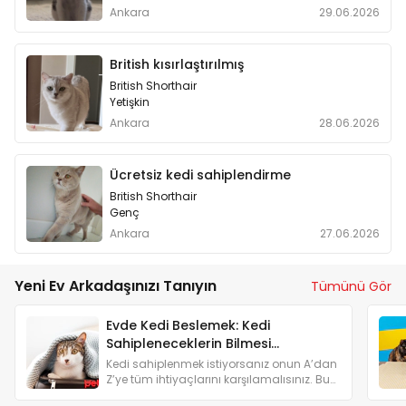
Ankara
29.06.2026
British kısırlaştırılmış
British Shorthair
Yetişkin
Ankara
28.06.2026
Ücretsiz kedi sahiplendirme
British Shorthair
Genç
Ankara
27.06.2026
Yeni Ev Arkadaşınızı Tanıyın
Tümünü Gör
Evde Kedi Beslemek: Kedi
Sahipleneceklerin Bilmesi
Gerekenler
Kedi sahiplenmek istiyorsanız onun A’dan
Z’ye tüm ihtiyaçlarını karşılamalısınız. Bu
yüzden kedi sahiplenmeyi düşünenlere