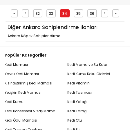
«
<
32
33
34
35
36
>
»
Diğer Ankara Sahiplendirme İlanları
Ankara Köpek Sahiplendirme
Popüler Kategoriler
Kedi Maması
Kedi Mama ve Su Kabı
Yavru Kedi Maması
Kedi Kumu Koku Giderici
Kısırlaştırılmış Kedi Maması
Kedi Vitamini
Yetişkin Kedi Maması
Kedi Tasması
Kedi Kumu
Kedi Yatağı
Kedi Konservesi & Yaş Mama
Kedi Tarağı
Kedi Ödül Maması
Kedi Otu
Kedi Taşıma Çantası
Kedi Evi