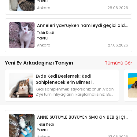
Yavru
Ankara
28.06.2026
Anneleri yavruyken hamileydi geçici aldim
Tekir Kedi
Yavru
Ankara
27.06.2026
Yeni Ev Arkadaşınızı Tanıyın
Tümünü Gör
Evde Kedi Beslemek: Kedi
Sahipleneceklerin Bilmesi
Gerekenler
Kedi sahiplenmek istiyorsanız onun A’dan
Z’ye tüm ihtiyaçlarını karşılamalısınız. Bu
yüzden kedi sahiplenmeyi düşünenlere
özel bir yazı hazırladık.
ANNE SÜTÜYLE BÜYÜYEN SMOKİN BEBİŞ İÇİN YUVA ARIYORUZ
Tekir Kedi
Yavru
Ankara
27.06.2026