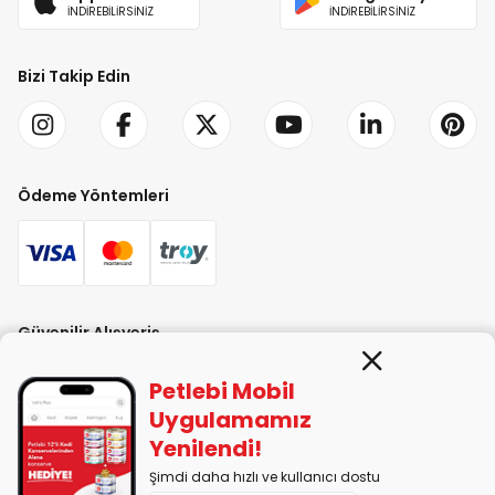
İNDİREBİLİRSİNİZ
İNDİREBİLİRSİNİZ
Bizi Takip Edin
Ödeme Yöntemleri
Güvenilir Alışveriş
Petlebi Mobil
Uygulamamız
Yenilendi!
Şimdi daha hızlı ve kullanıcı dostu
PETLEBİ EVCİL HAYVAN ÜRÜNLERİ PAZ. SAN. TİC. LTD. ŞTİ. Alaşarköy Mah.