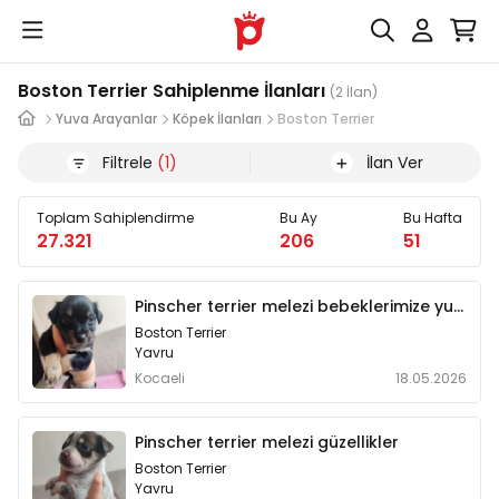
Boston Terrier Sahiplenme İlanları
(2 İlan)
Yuva Arayanlar
Köpek İlanları
Boston Terrier
Filtrele
(1)
İlan Ver
Toplam Sahiplendirme
Bu Ay
Bu Hafta
27.321
206
51
Pinscher terrier melezi bebeklerimize yuva
Boston Terrier
Yavru
Kocaeli
18.05.2026
Pinscher terrier melezi güzellikler
Boston Terrier
Yavru