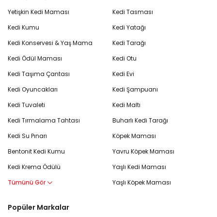
Yetişkin Kedi Maması
Kedi Tasması
Kedi Kumu
Kedi Yatağı
Kedi Konservesi & Yaş Mama
Kedi Tarağı
Kedi Ödül Maması
Kedi Otu
Kedi Taşıma Çantası
Kedi Evi
Kedi Oyuncakları
Kedi Şampuanı
Kedi Tuvaleti
Kedi Maltı
Kedi Tırmalama Tahtası
Buharlı Kedi Tarağı
Kedi Su Pınarı
Köpek Maması
Bentonit Kedi Kumu
Yavru Köpek Maması
Kedi Krema Ödülü
Yaşlı Kedi Maması
Tümünü Gör
Yaşlı Köpek Maması
Popüler Markalar