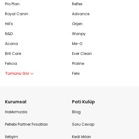
Pro Plan
Reflex
Royal Canin
Advance
Hill's
Orijen
N&D
Wanpy
Acana
Me-O
Brit Care
Ever Clean
Felicia
Proline
Tümünü Gör
Felix
Kurumsal
Pati Kulüp
Hakkımızda
Blog
Petlebi Partner Fırsatları
Soru Cevap
İletişim
Kedi Irkları