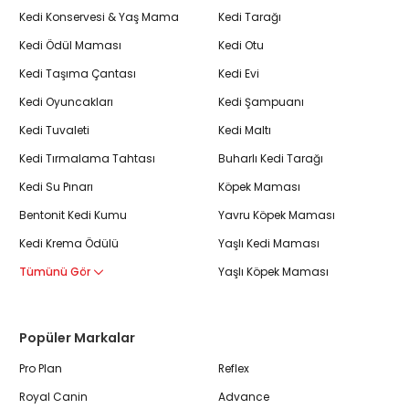
Kedi Konservesi & Yaş Mama
Kedi Tarağı
Kedi Ödül Maması
Kedi Otu
Kedi Taşıma Çantası
Kedi Evi
Kedi Oyuncakları
Kedi Şampuanı
Kedi Tuvaleti
Kedi Maltı
Kedi Tırmalama Tahtası
Buharlı Kedi Tarağı
Kedi Su Pınarı
Köpek Maması
Bentonit Kedi Kumu
Yavru Köpek Maması
Kedi Krema Ödülü
Yaşlı Kedi Maması
Tümünü Gör
Yaşlı Köpek Maması
Popüler Markalar
Pro Plan
Reflex
Royal Canin
Advance