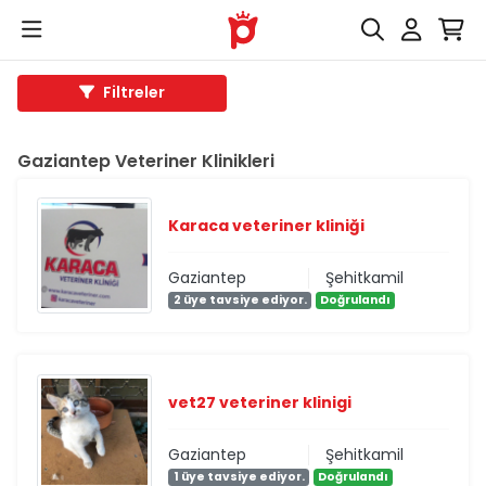
Filtreler
Gaziantep Veteriner Klinikleri
Karaca veteriner kliniği
Gaziantep
Şehitkamil
2 üye tavsiye ediyor.
Doğrulandı
vet27 veteriner klinigi
Gaziantep
Şehitkamil
1 üye tavsiye ediyor.
Doğrulandı