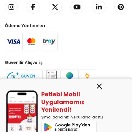
Ödeme Yöntemleri
Güvenilir Alışveriş
Petlebi Mobil
Uygulamamız
Yenilendi!
PETLEBİ EVCİL HAYVAN ÜRÜNLERİ PAZ. SAN. TİC. LTD. ŞTİ. Alaşarköy
Mah. 1. Alaşar Cad. No: 9 Osmangazi/Bursa
Şimdi daha hızlı ve kullanıcı dostu
7290599225 vergi numarasıyla Uludağ Vergi Dairesi'ne bağlıdır.
Google Play'den
İNDİREBİLİRSİNİZ