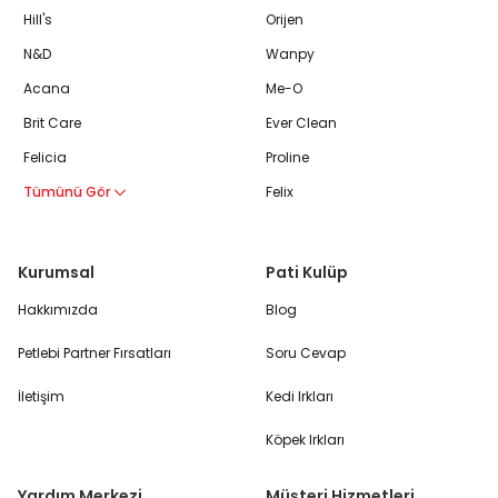
Hill's
Orijen
N&D
Wanpy
Acana
Me-O
Brit Care
Ever Clean
Felicia
Proline
Tümünü Gör
Felix
Kurumsal
Pati Kulüp
Hakkımızda
Blog
Petlebi Partner Fırsatları
Soru Cevap
İletişim
Kedi Irkları
Köpek Irkları
Yardım Merkezi
Müşteri Hizmetleri