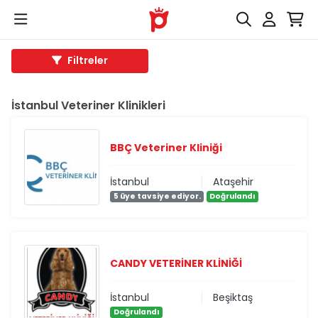
Filtreler
İstanbul Veteriner Klinikleri
BBÇ Veteriner Kliniği
İstanbul
Ataşehir
5 üye tavsiye ediyor.
Doğrulandı
CANDY VETERİNER KLİNİĞİ
İstanbul
Beşiktaş
Doğrulandı