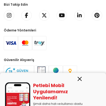
Bizi Takip Edin
Ödeme Yöntemleri
Güvenilir Alışveriş
Petlebi Mobil
Uygulamamız
Yenilendi!
PETLEBİ EVCİL HAYVAN ÜRÜNLERİ PAZ. SAN. TİC. LTD. ŞTİ. Alaşarköy
Mah. 1. Alaşar Cad. No: 9 Osmangazi/Bursa
Şimdi daha hızlı ve kullanıcı dostu