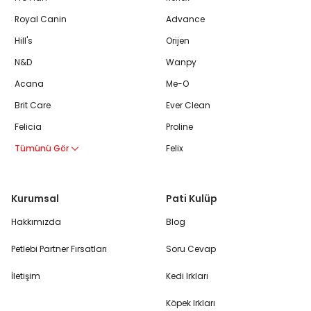
Royal Canin
Advance
Hill's
Orijen
N&D
Wanpy
Acana
Me-O
Brit Care
Ever Clean
Felicia
Proline
Tümünü Gör
Felix
Kurumsal
Pati Kulüp
Hakkımızda
Blog
Petlebi Partner Fırsatları
Soru Cevap
İletişim
Kedi Irkları
Köpek Irkları