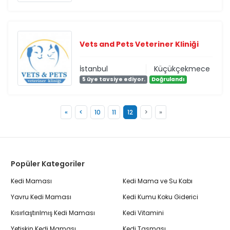
Vets and Pets Veteriner Kliniği
İstanbul
Küçükçekmece
5 üye tavsiye ediyor.
Doğrulandı
«
<
10
11
12
>
»
Popüler Kategoriler
Kedi Maması
Kedi Mama ve Su Kabı
Yavru Kedi Maması
Kedi Kumu Koku Giderici
Kısırlaştırılmış Kedi Maması
Kedi Vitamini
Yetişkin Kedi Maması
Kedi Tasması