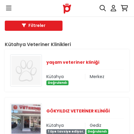
Filtreler
Kütahya Veteriner Klinikleri
yaşam veteriner kliniği
Kütahya
Merkez
Doğrulandı
GÖKYILDIZ VETERİNER KLİNİĞİ
Kütahya
Gediz
1 üye tavsiye ediyor.
Doğrulandı