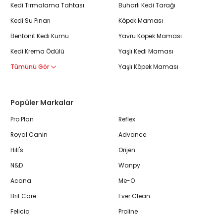
Kedi Tırmalama Tahtası
Buharlı Kedi Tarağı
Kedi Su Pınarı
Köpek Maması
Bentonit Kedi Kumu
Yavru Köpek Maması
Kedi Krema Ödülü
Yaşlı Kedi Maması
Tümünü Gör
Yaşlı Köpek Maması
Popüler Markalar
Pro Plan
Reflex
Royal Canin
Advance
Hill's
Orijen
N&D
Wanpy
Acana
Me-O
Brit Care
Ever Clean
Felicia
Proline