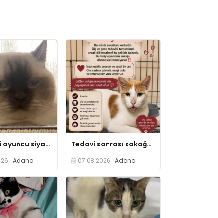
Hareketli oyuncu siyam kedisi
Tedavi sonrası sokağa gitmesin
026
Adana
07.08.2026
Adana