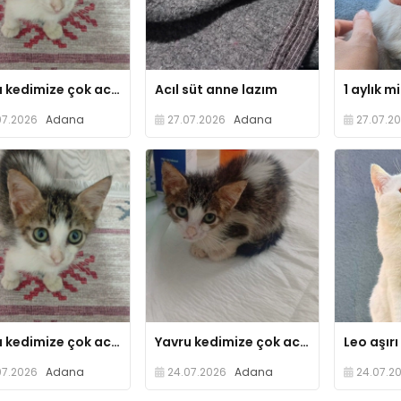
Yavru kedimize çok acil yuva sokağa dönmesin
Acıl süt anne lazım
07.2026
Adana
27.07.2026
Adana
27.07.2
Yavru kedimize çok acil yuva arıyoruz sokağa dönmesim
Yavru kedimize çok acil yuva arıyoruz 2-3 günü kaldı sokağa dönmesin
07.2026
Adana
24.07.2026
Adana
24.07.2