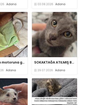
026
Adana
03.08.2026
Adana
Arabanın motoruna girmis acil yuva cok kücük
SOKAKTAĞA ATILMIŞ BU YAKIŞIKLIYA ACİL YUVA
026
Adana
29.07.2026
Adana