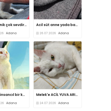
1 aylık minik çok sevdiriyor, yardıma ihtiyacı var
Acil süt anne yada bakımından anlayan
026
Adana
26.07.2026
Adana
Leo aşırı insancıl bir kedi çok uysal ve bide uykucu
Melek'e ACİL YUVA ARIYORUM.
026
Adana
24.07.2026
Adana