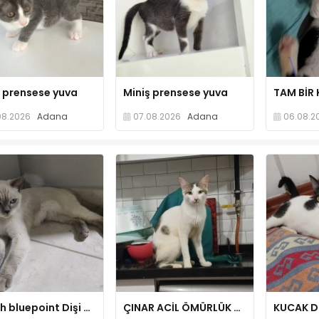
k prensese yuva
Miniş prensese yuva
08.2026
Adana
07.08.2026
Adana
06.08.2
British bluepoint Dişi kedi
ÇINAR ACİL ÖMÜRLÜK YUVASINI ARIYOR