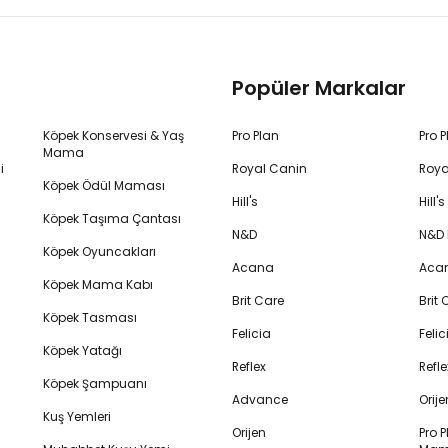
Popüler Markalar
Köpek Konservesi & Yaş
Pro Plan
Pro 
Mama
i
Royal Canin
Roya
Köpek Ödül Maması
Hill's
Hill
Köpek Taşıma Çantası
N&D
N&D
Köpek Oyuncakları
Acana
Aca
Köpek Mama Kabı
Brit Care
Brit
Köpek Tasması
Felicia
Feli
Köpek Yatağı
Reflex
Refl
Köpek Şampuanı
Advance
Orij
Kuş Yemleri
Orijen
Pro P