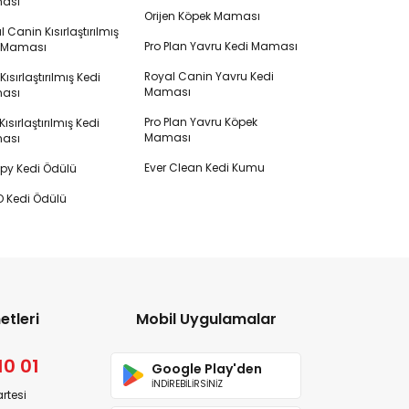
ası
Orijen Köpek Maması
 Canin Kısırlaştırılmış
Pro Plan Yavru Kedi Maması
i Maması
Royal Canin Yavru Kedi
s Kısırlaştırılmış Kedi
Maması
ası
Pro Plan Yavru Köpek
ısırlaştırılmış Kedi
Maması
ası
Ever Clean Kedi Kumu
y Kedi Ödülü
 Kedi Ödülü
etleri
Mobil Uygulamalar
10 01
Google Play'den
İNDİREBİLİRSİNİZ
rtesi