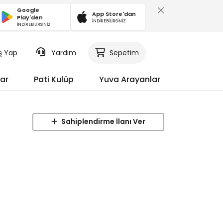
Google
App Store'dan
Play'den
İNDİREBİLİRSİNİZ
İNDİREBİLİRSİNİZ
iş Yap
Yardım
Sepetim
ar
Pati Kulüp
Yuva Arayanlar
Sahiplendirme İlanı Ver