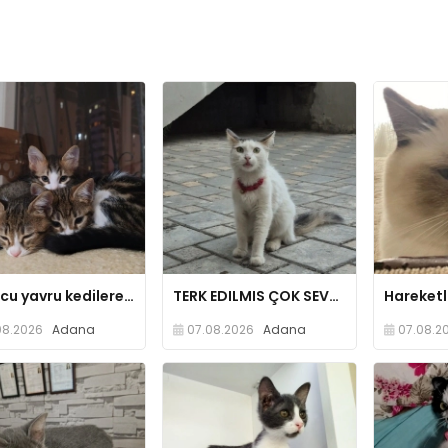
Oyuncu yavru kedilere yuva olur musunuz?
TERK EDILMIS ÇOK SEVGI DOLU DİŞİ
08.2026
Adana
07.08.2026
Adana
07.08.2