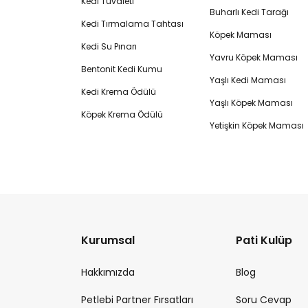
Kedi Tuvaleti
Buharlı Kedi Tarağı
Kedi Tırmalama Tahtası
Köpek Maması
Kedi Su Pınarı
Yavru Köpek Maması
Bentonit Kedi Kumu
Yaşlı Kedi Maması
Kedi Krema Ödülü
Yaşlı Köpek Maması
Köpek Krema Ödülü
Yetişkin Köpek Maması
Kurumsal
Pati Kulüp
Hakkımızda
Blog
Petlebi Partner Fırsatları
Soru Cevap