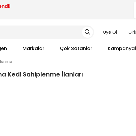
endi!
Üye Ol
Gir
gen
Markalar
Çok Satanlar
Kampanyal
plenme
a Kedi Sahiplenme İlanları