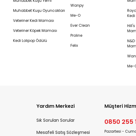
Muhabbet Kuşu Yemi
Mam
Wanpy
Muhabbet Kuşu Oyuncakları
Royal
Me-O
Ked
Veteriner Kedi Maması
Ever Clean
Hill'
Veteriner Köpek Maması
Mam
Proline
Kedi Lolipop Ödülü
N&D K
Felix
Mam
Wanp
Me-O
Yardım Merkezi
Müşteri Hizm
Sık Sorulan Sorular
0850 255 
Pazartesi - Cuma
Mesafeli Satış Sözleşmesi