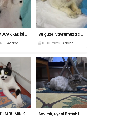
TAM BİR KUCAK KEDİSİ BEBEK KIZ🐾
Bu güzel yavrumuza acil yuva!!
026
Adana
06.08.2026
Adana
KUCAK DELİSİ BU MİNİK NEFESE KİM ÖMÜRLÜK AİLE OLMAK İSTER
Sevimli, uysal British Longhair.