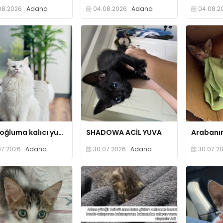
08.2026
Adana
04.08.2026
Adana
04.08.2
Akıllı oğluma kalıcı yuva arıyorum
SHADOWA ACİL YUVA
07.2026
Adana
30.07.2026
Adana
30.07.2