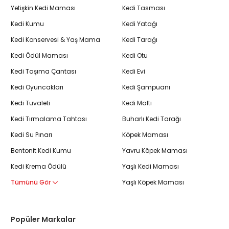
Yetişkin Kedi Maması
Kedi Tasması
Kedi Kumu
Kedi Yatağı
Kedi Konservesi & Yaş Mama
Kedi Tarağı
Kedi Ödül Maması
Kedi Otu
Kedi Taşıma Çantası
Kedi Evi
Kedi Oyuncakları
Kedi Şampuanı
Kedi Tuvaleti
Kedi Maltı
Kedi Tırmalama Tahtası
Buharlı Kedi Tarağı
Kedi Su Pınarı
Köpek Maması
Bentonit Kedi Kumu
Yavru Köpek Maması
Kedi Krema Ödülü
Yaşlı Kedi Maması
Tümünü Gör
Yaşlı Köpek Maması
Popüler Markalar