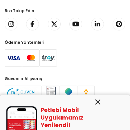
Bizi Takip Edin
Ödeme Yöntemleri
Güvenilir Alışveriş
Petlebi Mobil
Uygulamamız
Yenilendi!
PETLEBİ EVCİL HAYVAN ÜRÜNLERİ PAZ. SAN. TİC. LTD. ŞTİ. Alaşarköy