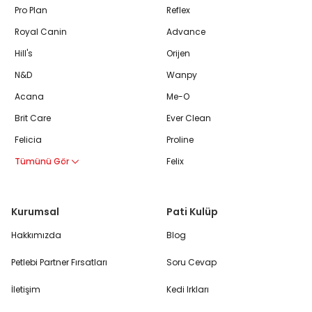
Pro Plan
Reflex
Royal Canin
Advance
Hill's
Orijen
N&D
Wanpy
Acana
Me-O
Brit Care
Ever Clean
Felicia
Proline
Tümünü Gör
Felix
Kurumsal
Pati Kulüp
Hakkımızda
Blog
Petlebi Partner Fırsatları
Soru Cevap
İletişim
Kedi Irkları