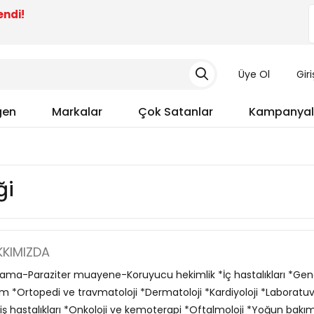
endi!
Üye Ol
Gir
gen
Markalar
Çok Satanlar
Kampanyal
ği
KIMIZDA
lama-Paraziter muayene-Koruyucu hekimlik *İç hastalıkları *Gen
m *Ortopedi ve travmatoloji *Dermatoloji *Kardiyoloji *Laboratuvar
iş hastalıkları *Onkoloji ve kemoterapi *Oftalmoloji *Yoğun ba