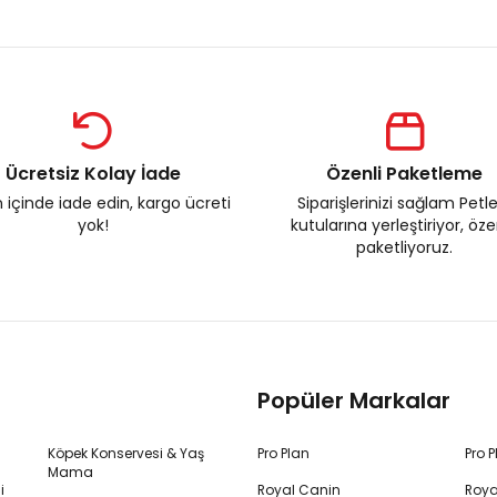
Ücretsiz Kolay İade
Özenli Paketleme
 içinde iade edin, kargo ücreti
Siparişlerinizi sağlam Petl
yok!
kutularına yerleştiriyor, öz
paketliyoruz.
Popüler Markalar
Köpek Konservesi & Yaş
Pro Plan
Pro 
Mama
i
Royal Canin
Roya