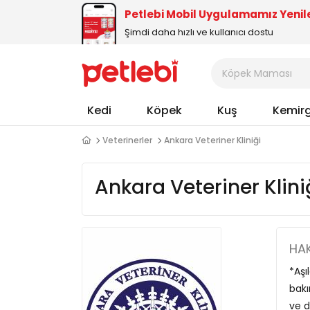
Petlebi Mobil Uygulamamız Yenil
Şimdi daha hızlı ve kullanıcı dostu
Kedi
Köpek
Kuş
Kemir
Veterinerler
Ankara Veteriner Kliniği
Ankara Veteriner Klini
HAK
*Aşı
bakı
ve d