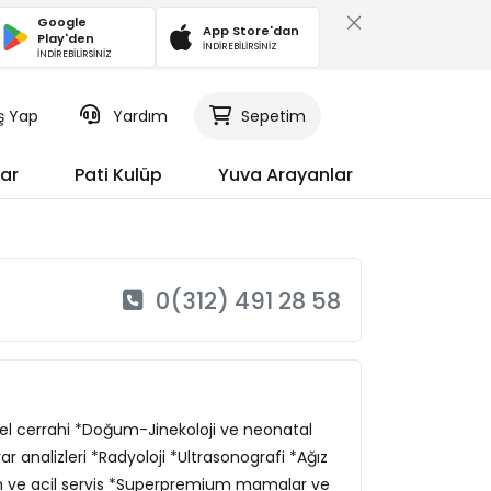
Google
App Store'dan
Play'den
İNDİREBİLİRSİNİZ
İNDİREBİLİRSİNİZ
iş Yap
Yardım
Sepetim
ar
Pati Kulüp
Yuva Arayanlar
0(312) 491 28 58
el cerrahi *Doğum-Jinekoloji ve neonatal
 analizleri *Radyoloji *Ultrasonografi *Ağız
kım ve acil servis *Superpremium mamalar ve