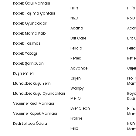
Köpek Ödül Maması
Hill's
Hill
Köpek Taşıma Çantası
N&D
N&D
Köpek Oyuncakları
Acana
Aca
Köpek Mama Kabı
Brit Care
Brit
Köpek Tasması
Felicia
Feli
Köpek Yatağı
Reflex
Refl
Köpek Şampuanı
Advance
Orij
Kuş Yemleri
Orijen
Pro P
Muhabbet Kuşu Yemi
Mam
Wanpy
Muhabbet Kuşu Oyuncakları
Royal
Me-O
Ked
Veteriner Kedi Maması
Ever Clean
Hill'
Veteriner Köpek Maması
Mam
Proline
Kedi Lolipop Ödülü
N&D K
Felix
Mam