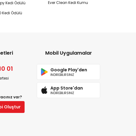
Ever Clean Kedi Kumu
y Kedi Ödülü
 Kedi Ödülü
etleri
Mobil Uygulamalar
10 01
Google Play'den
İNDİREBİLİRSİNİZ
rtesi
App Store'dan
İNDİREBİLİRSİNİZ
yacınız var?
bi Oluştur