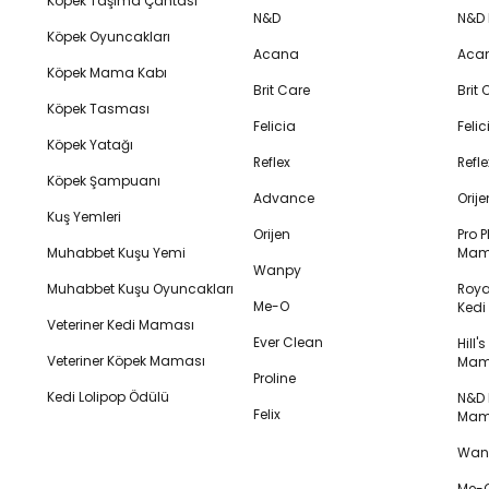
Köpek Taşıma Çantası
N&D
N&D
Köpek Oyuncakları
Acana
Aca
Köpek Mama Kabı
Brit Care
Brit
Köpek Tasması
Felicia
Feli
Köpek Yatağı
Reflex
Refl
Köpek Şampuanı
Advance
Orij
Kuş Yemleri
Orijen
Pro P
Muhabbet Kuşu Yemi
Mam
Wanpy
Muhabbet Kuşu Oyuncakları
Royal
Me-O
Ked
Veteriner Kedi Maması
Ever Clean
Hill'
Veteriner Köpek Maması
Mam
Proline
Kedi Lolipop Ödülü
N&D K
Felix
Mam
Wanp
Me-O