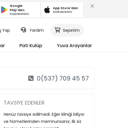
Google
App Store'dan
Play'den
İNDİREBİLİRSİNİZ
İNDİREBİLİRSİNİZ
iş Yap
Yardım
Sepetim
ar
Pati Kulüp
Yuva Arayanlar
0(537) 709 45 57
TAVSIYE EDENLER
Henüz tavsiye edilmedi. Eğer kliniği biliyor
ve hizmetlerinden memnunsanız, ilk siz