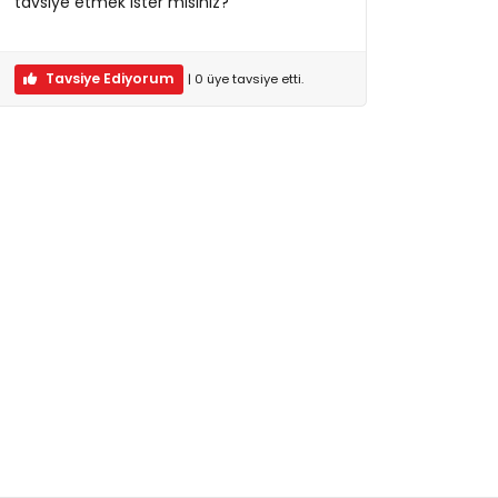
tavsiye etmek ister misiniz?
Tavsiye Ediyorum
|
0
üye
tavsiye etti.