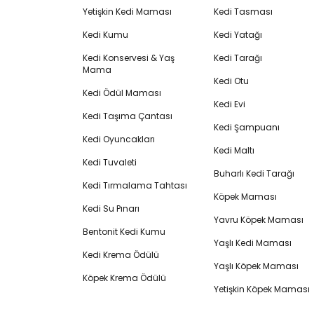
Yetişkin Kedi Maması
Kedi Tasması
Kedi Kumu
Kedi Yatağı
Kedi Konservesi & Yaş
Kedi Tarağı
Mama
Kedi Otu
Kedi Ödül Maması
Kedi Evi
Kedi Taşıma Çantası
Kedi Şampuanı
Kedi Oyuncakları
Kedi Maltı
Kedi Tuvaleti
Buharlı Kedi Tarağı
Kedi Tırmalama Tahtası
Köpek Maması
Kedi Su Pınarı
Yavru Köpek Maması
Bentonit Kedi Kumu
Yaşlı Kedi Maması
Kedi Krema Ödülü
Yaşlı Köpek Maması
Köpek Krema Ödülü
Yetişkin Köpek Maması