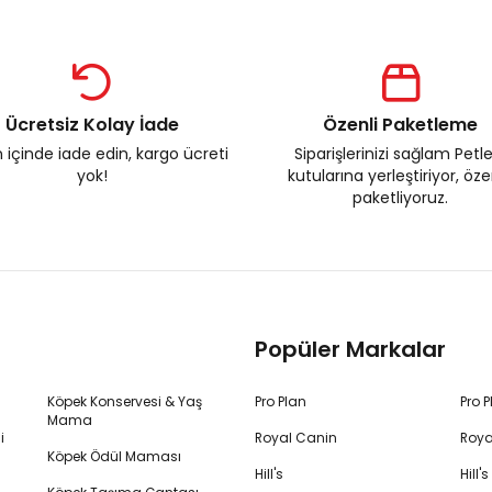
Ücretsiz Kolay İade
Özenli Paketleme
 içinde iade edin, kargo ücreti
Siparişlerinizi sağlam Petl
yok!
kutularına yerleştiriyor, öz
paketliyoruz.
Popüler Markalar
Köpek Konservesi & Yaş
Pro Plan
Pro 
Mama
i
Royal Canin
Roya
Köpek Ödül Maması
Hill's
Hill