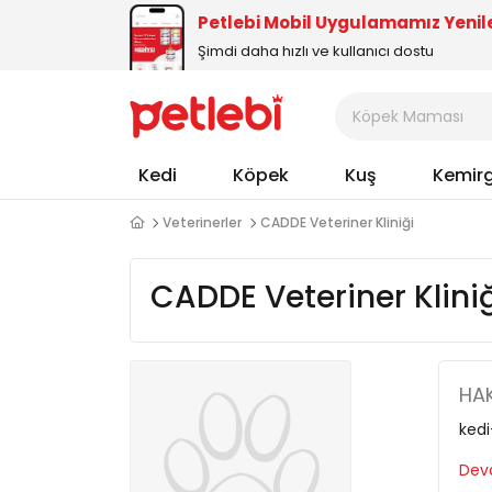
Petlebi Mobil Uygulamamız Yenil
Şimdi daha hızlı ve kullanıcı dostu
Kedi
Köpek
Kuş
Kemir
Veterinerler
CADDE Veteriner Kliniği
CADDE Veteriner Klini
HAK
kedi
Deva