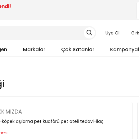
endi!
Üye Ol
Gir
gen
Markalar
Çok Satanlar
Kampanyal
ği
KIMIZDA
-köpek aşılama pet kuaförü pet oteli tedavi-ilaç
mı...