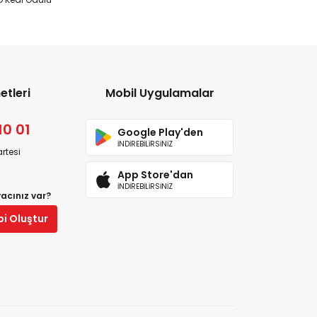
etleri
Mobil Uygulamalar
10 01
Google Play'den
İNDİREBİLİRSİNİZ
rtesi
App Store'dan
İNDİREBİLİRSİNİZ
yacınız var?
bi Oluştur