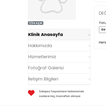
DE
Yoru
7/24 AÇIK
Gir
Klinik Anasayfa
Henü
Hakkımızda
Hizmetlerimiz
Fotoğraf Galerisi
İletişim Bilgileri
Sahipsiz hayvanların tedavisinde
sadece ilaç masrafları alınıyor.