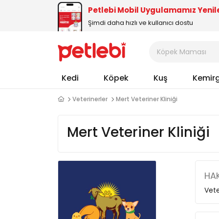
Petlebi Mobil Uygulamamız Yenil
Şimdi daha hızlı ve kullanıcı dostu
Kedi
Köpek
Kuş
Kemir
Veterinerler
Mert Veteriner Kliniği
Mert Veteriner Kliniği
HAK
Vete