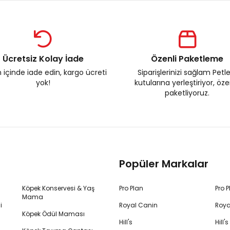
Ücretsiz Kolay İade
Özenli Paketleme
 içinde iade edin, kargo ücreti
Siparişlerinizi sağlam Petl
yok!
kutularına yerleştiriyor, öz
paketliyoruz.
Popüler Markalar
Köpek Konservesi & Yaş
Pro Plan
Pro 
Mama
i
Royal Canin
Roya
Köpek Ödül Maması
Hill's
Hill