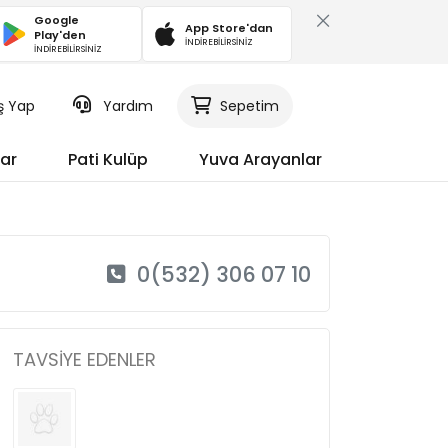
Google
App Store'dan
Play'den
İNDİREBİLİRSİNİZ
İNDİREBİLİRSİNİZ
iş Yap
Yardım
Sepetim
ar
Pati Kulüp
Yuva Arayanlar
0(532) 306 07 10
TAVSIYE EDENLER