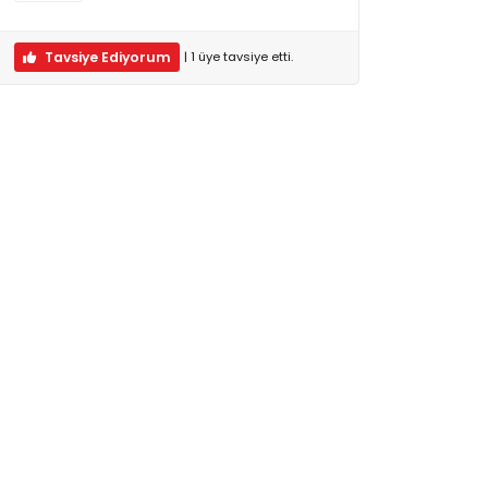
Tavsiye Ediyorum
|
1
üye
tavsiye etti.