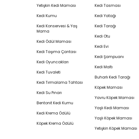
Yetişkin Kedi Maması
Kedi Tasması
Kedi Kumu
Kedi Yatağı
Kedi Konservesi & Yaş
Kedi Tarağı
Mama
Kedi Otu
Kedi Ödül Maması
Kedi Evi
Kedi Taşıma Çantası
Kedi Şampuanı
Kedi Oyuncakları
Kedi Maltı
Kedi Tuvaleti
Buharlı Kedi Tarağı
Kedi Tırmalama Tahtası
Köpek Maması
Kedi Su Pınarı
Yavru Köpek Maması
Bentonit Kedi Kumu
Yaşlı Kedi Maması
Kedi Krema Ödülü
Yaşlı Köpek Maması
Köpek Krema Ödülü
Yetişkin Köpek Maması