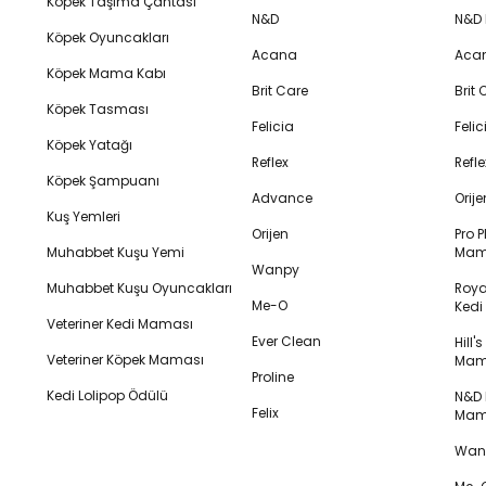
Köpek Taşıma Çantası
N&D
N&D
Köpek Oyuncakları
Acana
Aca
Köpek Mama Kabı
Brit Care
Brit
Köpek Tasması
Felicia
Feli
Köpek Yatağı
Reflex
Refl
Köpek Şampuanı
Advance
Orij
Kuş Yemleri
Orijen
Pro P
Muhabbet Kuşu Yemi
Mam
Wanpy
Muhabbet Kuşu Oyuncakları
Royal
Me-O
Ked
Veteriner Kedi Maması
Ever Clean
Hill'
Veteriner Köpek Maması
Mam
Proline
Kedi Lolipop Ödülü
N&D K
Felix
Mam
Wanp