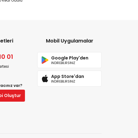
 Kedi Ödülü
etleri
Mobil Uygulamalar
10 01
Google Play'den
İNDİREBİLİRSİNİZ
rtesi
App Store'dan
İNDİREBİLİRSİNİZ
yacınız var?
bi Oluştur