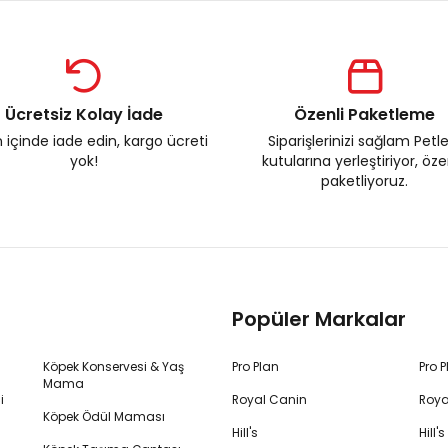
Ücretsiz Kolay İade
Özenli Paketleme
 içinde iade edin, kargo ücreti
Siparişlerinizi sağlam Petl
yok!
kutularına yerleştiriyor, öz
paketliyoruz.
Popüler Markalar
Köpek Konservesi & Yaş
Pro Plan
Pro 
Mama
i
Royal Canin
Roya
Köpek Ödül Maması
Hill's
Hill