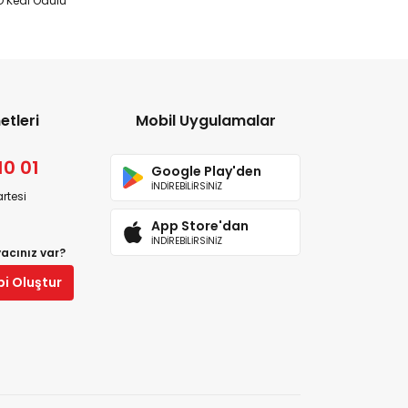
 Kedi Ödülü
etleri
Mobil Uygulamalar
10 01
Google Play'den
İNDİREBİLİRSİNİZ
rtesi
App Store'dan
İNDİREBİLİRSİNİZ
yacınız var?
bi Oluştur