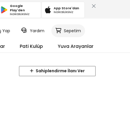
Google
App Store'dan
Play'den
İNDİREBİLİRSİNİZ
İNDİREBİLİRSİNİZ
iş Yap
Yardım
Sepetim
ar
Pati Kulüp
Yuva Arayanlar
Sahiplendirme İlanı Ver