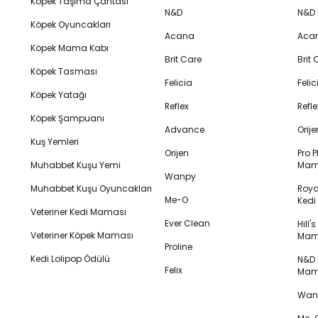
Köpek Taşıma Çantası
N&D
N&D
Köpek Oyuncakları
Acana
Aca
Köpek Mama Kabı
Brit Care
Brit
Köpek Tasması
Felicia
Feli
Köpek Yatağı
Reflex
Refl
Köpek Şampuanı
Advance
Orij
Kuş Yemleri
Orijen
Pro P
Muhabbet Kuşu Yemi
Mam
Wanpy
Muhabbet Kuşu Oyuncakları
Royal
Me-O
Ked
Veteriner Kedi Maması
Ever Clean
Hill'
Veteriner Köpek Maması
Mam
Proline
Kedi Lolipop Ödülü
N&D K
Felix
Mam
Wanp