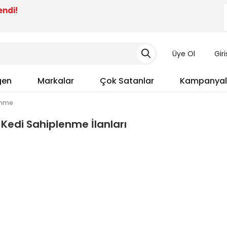
endi!
Üye Ol
Gir
gen
Markalar
Çok Satanlar
Kampanyal
enme
 Kedi Sahiplenme İlanları