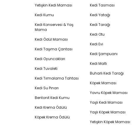
Yetişkin Kedi Maması
Kedi Tasması
Kedi Kumu
Kedi Yatağı
Kedi Konservesi & Yaş
Kedi Tarağı
Mama
Kedi Otu
Kedi Ödül Maması
Kedi Evi
Kedi Taşıma Çantası
Kedi Şampuanı
Kedi Oyuncakları
Kedi Maltı
Kedi Tuvaleti
Buharlı Kedi Tarağı
Kedi Tırmalama Tahtası
Köpek Maması
Kedi Su Pınarı
Yavru Köpek Maması
Bentonit Kedi Kumu
Yaşlı Kedi Maması
Kedi Krema Ödülü
Yaşlı Köpek Maması
Köpek Krema Ödülü
Yetişkin Köpek Maması