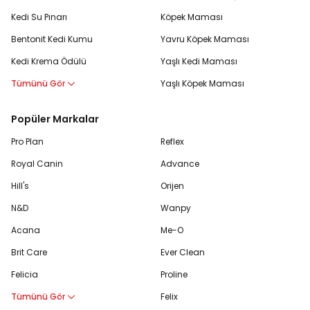
Kedi Su Pınarı
Köpek Maması
Bentonit Kedi Kumu
Yavru Köpek Maması
Kedi Krema Ödülü
Yaşlı Kedi Maması
Tümünü Gör
Yaşlı Köpek Maması
Popüler Markalar
Pro Plan
Reflex
Royal Canin
Advance
Hill's
Orijen
N&D
Wanpy
Acana
Me-O
Brit Care
Ever Clean
Felicia
Proline
Tümünü Gör
Felix