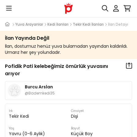
Yuva Arayanlar
Kedi İlanları
Tekir Kedi İlanları
İlan Detayı
İlan Yayında Değil
İlan, dostumuz henüz yuva bulamadan yayından kaldırıldı.
Umarız her şey yolundadır.
Pofidik Pati kelebeğimiz ömürlük yuvasını
arıyor
Burcu Arslan
@
Bademkedi35
Irk
Cinsiyet
Tekir Kedi
Dişi
Yaş
Boyut
Yavru (0-6 Aylık)
Küçük Boy