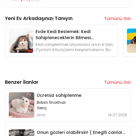
Yeni Ev Arkadaşınızı Tanıyın
Tümünü Gör
Evde Kedi Beslemek: Kedi
Sahipleneceklerin Bilmesi
Gerekenler
Kedi sahiplenmek istiyorsanız onun A’dan
Z’ye tüm ihtiyaçlarını karşılamalısınız. Bu
yüzden kedi sahiplenmeyi düşünenlere
özel bir yazı hazırladık.
Benzer İlanlar
Tümünü Gör
Ücretsiz sahiplenme
British Shorthair
Genç
İzmir
14.07.2026
Onun gözleri olabilirsin! ( Eneglli canlara öncelik)