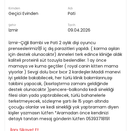
Kimden
Adı
Geçici Evinden
Pati
Şehir
Tarih
İzmir
09.04.2026
İzmir-Çiğli Bambi ve Pati 2 aylık dişi oyuncu
prenseslerimiz😻 iç dış parazitleri yapıldı. ( karma aşıları
için destek olunacaktır) Anneleri terk edince kliniğe aldık
kaliteli proteinli süt tozuyla beslendiler. 1 ay önce
mamaya ve kuma geçtiler ( royal canin kitten mama
yiyorlar ) Sevgi dolu bıcır bıcır 2 kardeşler.Maddi manevi
iyi şekilde bakabilecek, her türlü klinik bakımlarını,aşı
takibini yapacak, (kısırlaştırma zamanı geldiğinde
destek olunacaktır )pencere-balkonda kedi sinekliği
filesi olan yada yaptırabilecek, türlü bahanelerle
terketmeyecek, sözleşme şartı ile 15 yaşın altında
çocuğu olanlar ve kedi sinekliği yok yaptıramam diyen
kişiler yazmasın lütfen *Aramadan önce kendinizi
detaylı tanıtan mesaj gönderin lütfen 05393718191
İlanı Şikayet Et