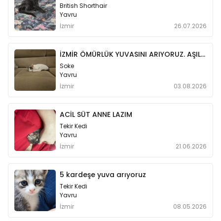
British Shorthair
Yavru
İzmir
26.07.2026
İZMİR ÖMÜRLÜK YUVASINI ARIYORUZ. AŞILARI TAM
Soke
Yavru
İzmir
03.08.2026
ACİL SÜT ANNE LAZIM
Tekir Kedi
Yavru
İzmir
21.06.2026
5 kardeşe yuva arıyoruz
Tekir Kedi
Yavru
İzmir
08.05.2026