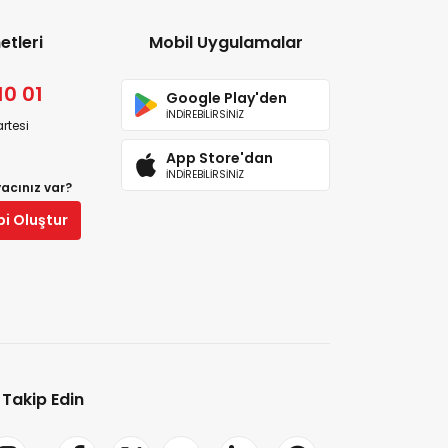
etleri
Mobil Uygulamalar
10 01
Google Play'den
İNDİREBİLİRSİNİZ
rtesi
App Store'dan
İNDİREBİLİRSİNİZ
yacınız var?
bi Oluştur
i Takip Edin