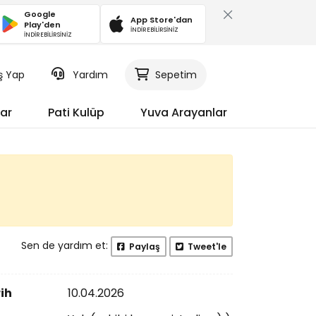
Google
App Store'dan
Play'den
İNDİREBİLİRSİNİZ
İNDİREBİLİRSİNİZ
iş Yap
Yardım
Sepetim
ar
Pati Kulüp
Yuva Arayanlar
Sen de yardım et:
Paylaş
Tweet'le
ih
10.04.2026