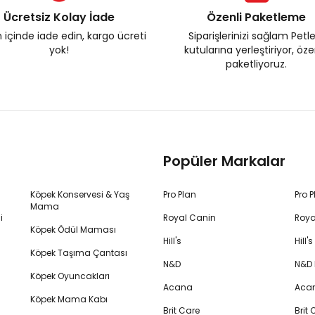
Ücretsiz Kolay İade
Özenli Paketleme
 içinde iade edin, kargo ücreti
Siparişlerinizi sağlam Petl
yok!
kutularına yerleştiriyor, öz
paketliyoruz.
Popüler Markalar
Köpek Konservesi & Yaş
Pro Plan
Pro 
Mama
i
Royal Canin
Roya
Köpek Ödül Maması
Hill's
Hill
Köpek Taşıma Çantası
N&D
N&D
Köpek Oyuncakları
Acana
Aca
Köpek Mama Kabı
Brit Care
Brit