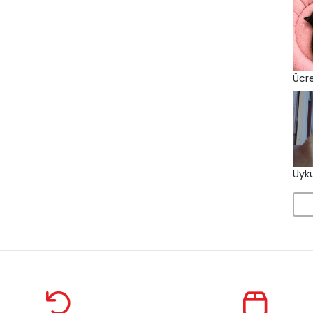
Ücre
Uyku