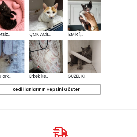
tsiz..
ÇOK ACİL..
İZMİR 1,..
 ark..
Erkek ke..
GÜZEL KI..
Kedi İlanlarının Hepsini Göster