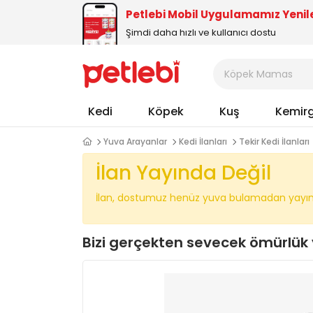
Petlebi Mobil Uygulamamız Yenil
Şimdi daha hızlı ve kullanıcı dostu
Kedi
Köpek
Kuş
Kemir
Yuva Arayanlar
Kedi İlanları
Tekir Kedi İlanları
İlan Yayında Değil
İlan, dostumuz henüz yuva bulamadan yayında
Bizi gerçekten sevecek ömürlük 