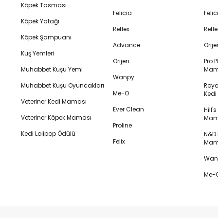
Köpek Tasması
Felicia
Feli
Köpek Yatağı
Reflex
Refl
Köpek Şampuanı
Advance
Orij
Kuş Yemleri
Orijen
Pro P
Muhabbet Kuşu Yemi
Mam
Wanpy
Muhabbet Kuşu Oyuncakları
Royal
Me-O
Ked
Veteriner Kedi Maması
Ever Clean
Hill'
Veteriner Köpek Maması
Mam
Proline
Kedi Lolipop Ödülü
N&D K
Felix
Mam
Wanp
Me-O