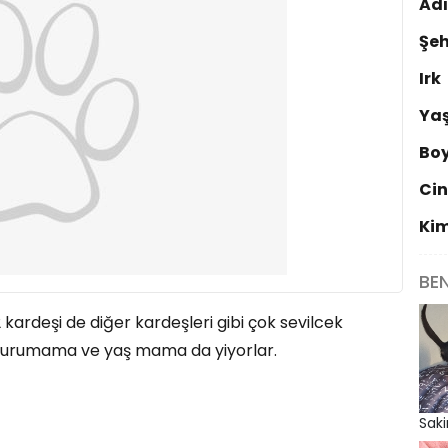
Ad
Şeh
Irk
Ya
Bo
Cin
Ki
BE
2 kardeşi de diğer kardeşleri gibi çok sevilcek
 :) Kurumama ve yaş mama da yiyorlar.
Saki