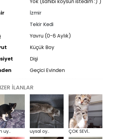
ı
Yok (sahibi koysun istedim :) )
ir
İzmir
Tekir Kedi
ş
Yavru (0-6 Aylık)
yut
Küçük Boy
siyet
Dişi
mden
Geçici Evinden
NZER İLANLAR
n uy..
uysal oy..
ÇOK SEVİ..