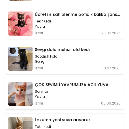
Ücretsiz sahiplenme pofidik kaliko şans yavru
Tekir Kedi
Yavru
İzmir
29.05.2026
Sevgi dolu melez fold kedi
Scottish Fold
Genç
İzmir
30.07.2026
ÇOK SEVİMLİ YAVRUMUZA ACİL YUVA
Sarman
Yavru
İzmir
06.06.2026
Lokuma yeni yuva arıyoruz
Tekir Kedi