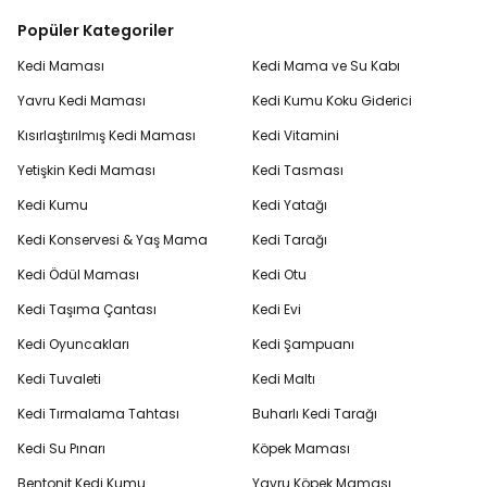
Popüler Kategoriler
Kedi Maması
Kedi Mama ve Su Kabı
Yavru Kedi Maması
Kedi Kumu Koku Giderici
Kısırlaştırılmış Kedi Maması
Kedi Vitamini
Yetişkin Kedi Maması
Kedi Tasması
Kedi Kumu
Kedi Yatağı
Kedi Konservesi & Yaş Mama
Kedi Tarağı
Kedi Ödül Maması
Kedi Otu
Kedi Taşıma Çantası
Kedi Evi
Kedi Oyuncakları
Kedi Şampuanı
Kedi Tuvaleti
Kedi Maltı
Kedi Tırmalama Tahtası
Buharlı Kedi Tarağı
Kedi Su Pınarı
Köpek Maması
Bentonit Kedi Kumu
Yavru Köpek Maması