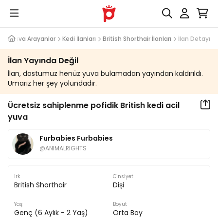
Yuva Arayanlar
Kedi İlanları
British Shorthair İlanları
İlan Detayı
İlan Yayında Değil
İlan, dostumuz henüz yuva bulamadan yayından kaldırıldı.
Umarız her şey yolundadır.
Ücretsiz sahiplenme pofidik British kedi acil
yuva
Furbabies Furbabies
@
ANIMALRIGHTS
Irk
Cinsiyet
British Shorthair
Dişi
Yaş
Boyut
Genç (6 Aylık - 2 Yaş)
Orta Boy