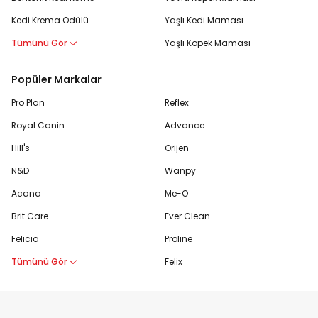
Kedi Krema Ödülü
Yaşlı Kedi Maması
Tümünü Gör
Yaşlı Köpek Maması
Popüler Markalar
Pro Plan
Reflex
Royal Canin
Advance
Hill's
Orijen
N&D
Wanpy
Acana
Me-O
Brit Care
Ever Clean
Felicia
Proline
Tümünü Gör
Felix