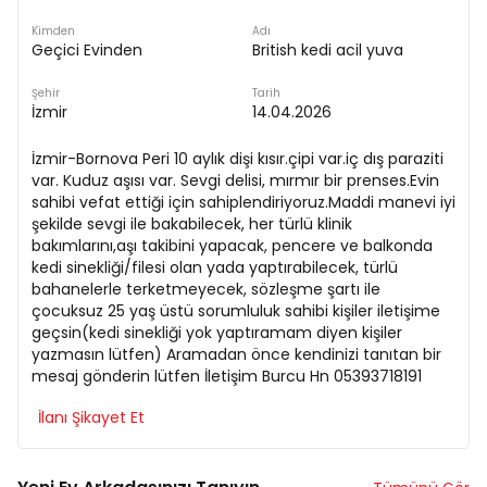
Kimden
Adı
Geçici Evinden
British kedi acil yuva
Şehir
Tarih
İzmir
14.04.2026
İzmir-Bornova Peri 10 aylık dişi kısır.çipi var.iç dış paraziti
var. Kuduz aşısı var. Sevgi delisi, mırmır bir prenses.Evin
sahibi vefat ettiği için sahiplendiriyoruz.Maddi manevi iyi
şekilde sevgi ile bakabilecek, her türlü klinik
bakımlarını,aşı takibini yapacak, pencere ve balkonda
kedi sinekliği/filesi olan yada yaptırabilecek, türlü
bahanelerle terketmeyecek, sözleşme şartı ile
çocuksuz 25 yaş üstü sorumluluk sahibi kişiler iletişime
geçsin(kedi sinekliği yok yaptıramam diyen kişiler
yazmasın lütfen) Aramadan önce kendinizi tanıtan bir
mesaj gönderin lütfen İletişim Burcu Hn 05393718191
İlanı Şikayet Et