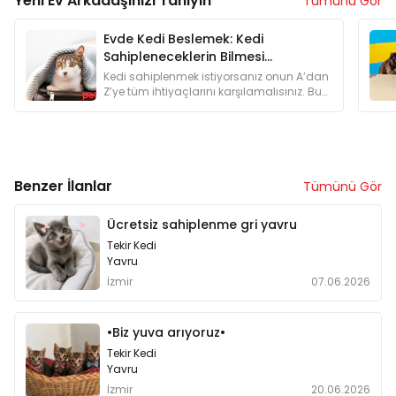
Yeni Ev Arkadaşınızı Tanıyın
Tümünü Gör
Evde Kedi Beslemek: Kedi
Sahipleneceklerin Bilmesi
Gerekenler
Kedi sahiplenmek istiyorsanız onun A’dan
Z’ye tüm ihtiyaçlarını karşılamalısınız. Bu
yüzden kedi sahiplenmeyi düşünenlere
özel bir yazı hazırladık.
Benzer İlanlar
Tümünü Gör
Ücretsiz sahiplenme gri yavru
Tekir Kedi
Yavru
İzmir
07.06.2026
•Biz yuva arıyoruz•
Tekir Kedi
Yavru
İzmir
20.06.2026