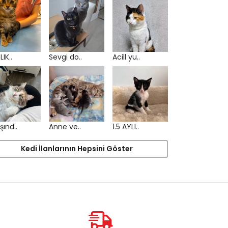
LIK..
Sevgi do..
Acill yu..
şınd..
Anne ve..
1.5 AYLI..
Kedi İlanlarının Hepsini Göster