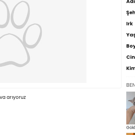
Ad
Şeh
Irk
Ya
Bo
Cin
Ki
BE
uva arıyoruz
Gök