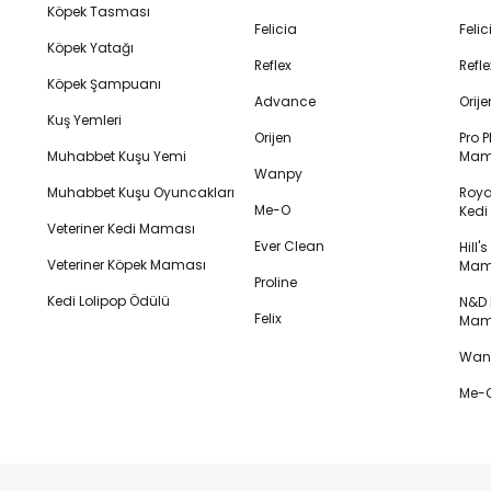
Köpek Tasması
Felicia
Feli
Köpek Yatağı
Reflex
Refl
Köpek Şampuanı
Advance
Orij
Kuş Yemleri
Orijen
Pro P
Muhabbet Kuşu Yemi
Mam
Wanpy
Muhabbet Kuşu Oyuncakları
Royal
Me-O
Ked
Veteriner Kedi Maması
Ever Clean
Hill'
Veteriner Köpek Maması
Mam
Proline
Kedi Lolipop Ödülü
N&D K
Felix
Mam
Wanp
Me-O