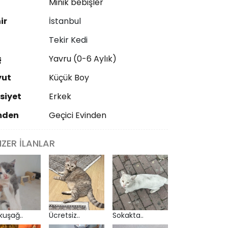
ı
Minik bebişler
ir
İstanbul
Tekir Kedi
ş
Yavru (0-6 Aylık)
yut
Küçük Boy
siyet
Erkek
mden
Geçici Evinden
NZER İLANLAR
kuşağ..
Ücretsiz..
Sokakta..