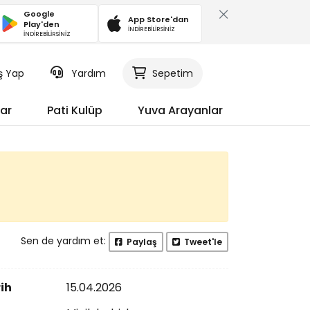
Google
App Store'dan
Play'den
İNDİREBİLİRSİNİZ
İNDİREBİLİRSİNİZ
iş Yap
Yardım
Sepetim
ar
Pati Kulüp
Yuva Arayanlar
Sen de yardım et:
Paylaş
Tweet'le
ih
15.04.2026