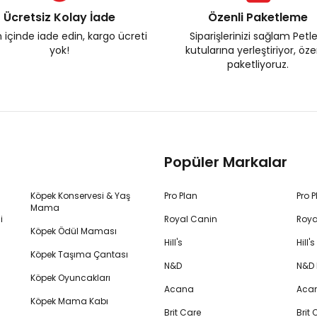
Ücretsiz Kolay İade
Özenli Paketleme
 içinde iade edin, kargo ücreti
Siparişlerinizi sağlam Petl
yok!
kutularına yerleştiriyor, öz
paketliyoruz.
Popüler Markalar
Köpek Konservesi & Yaş
Pro Plan
Pro 
Mama
i
Royal Canin
Roya
Köpek Ödül Maması
Hill's
Hill
Köpek Taşıma Çantası
N&D
N&D
Köpek Oyuncakları
Acana
Aca
Köpek Mama Kabı
Brit Care
Brit