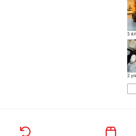
3 AY
2 ya