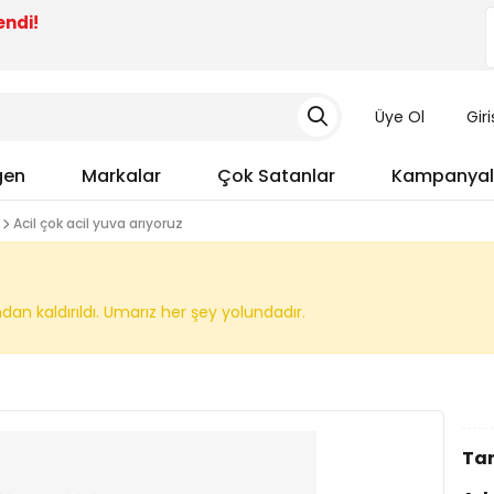
endi!
Üye Ol
Gir
gen
Markalar
Çok Satanlar
Kampanyal
Acil çok acil yuva arıyoruz
n kaldırıldı. Umarız her şey yolundadır.
Tar