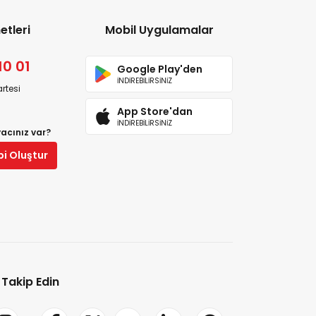
etleri
Mobil Uygulamalar
10 01
Google Play'den
İNDİREBİLİRSİNİZ
rtesi
App Store'dan
İNDİREBİLİRSİNİZ
yacınız var?
bi Oluştur
i Takip Edin