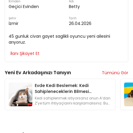
Kimden
Adı
Geçici Evinden
Betty
Şehir
Tarih
İzmir
26.04.2026
45 gunluk civarı gayet saglikli oyuncu yeni ailesini
arıyoruz.
İlanı Şikayet Et
Yeni Ev Arkadaşınızı Tanıyın
Tümünü Gör
Evde Kedi Beslemek: Kedi
Sahipleneceklerin Bilmesi
Gerekenler
Kedi sahiplenmek istiyorsanız onun A’dan
Z’ye tüm ihtiyaçlarını karşılamalısınız. Bu
yüzden kedi sahiplenmeyi düşünenlere
özel bir yazı hazırladık.