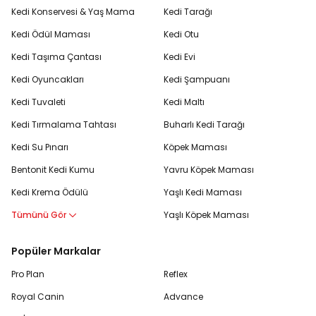
Kedi Konservesi & Yaş Mama
Kedi Tarağı
Kedi Ödül Maması
Kedi Otu
Kedi Taşıma Çantası
Kedi Evi
Kedi Oyuncakları
Kedi Şampuanı
Kedi Tuvaleti
Kedi Maltı
Kedi Tırmalama Tahtası
Buharlı Kedi Tarağı
Kedi Su Pınarı
Köpek Maması
Bentonit Kedi Kumu
Yavru Köpek Maması
Kedi Krema Ödülü
Yaşlı Kedi Maması
Tümünü Gör
Yaşlı Köpek Maması
Popüler Markalar
Pro Plan
Reflex
Royal Canin
Advance