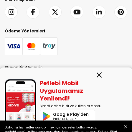
Ödeme Yöntemleri
Güvenilir Alışveriş
Petlebi Mobil
Uygulamamız
Yenilendi!
Şimdi daha hızlı ve kullanıcı dostu
PETLEBİ EVCİL HAYVAN ÜRÜNLERİ PAZ. SAN. TİC. LTD. ŞTİ. Alaşarköy Mah.
Google Play'den
1. Alaşar Cad. No: 9 Osmangazi/Bursa
İNDİREBİLİRSİNİZ
7290599225 vergi numarasıyla Uludağ Vergi Dairesi'ne bağlıdır.
Daha iyi hizmetler sunabilmek için çerezler kullanıyoruz.
App Store'dan
petlebi.com'u kullanarak çerezlere izin vermiş olursunuz.
Detaylı Bilgi