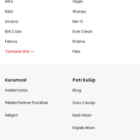
Hill's
Orijen
N&D
Wanpy
Acana
Me-O
Brit Care
Ever Clean
Felicia
Proline
Tümünü Gör
Felix
Kurumsal
Pati Kulüp
Hakkımızda
Blog
Petlebi Partner Fırsatları
Soru Cevap
İletişim
Kedi Irkları
Köpek Irkları