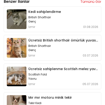
Benzer İlanlar
Tümünü Gör
Kedi sahiplendirme
British Shorthair
Genç
İzmir
01.08.2026
Ücretsiz British shorthair ömürlük yuvasını arıyor
British Shorthair
Genç
İzmir
03.07.2026
Ücretsiz sahiplenme Scottish melez yavru
Scottish Fold
Yavru
İzmir
05.07.2026
Mır mır motoru minik tekir
Tekir Kedi