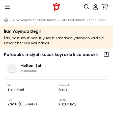
Yuva Arayanlar
Kedi İlanları
Tekir Kedi İlanları
İlan Detayı
İlan Yayında Değil
İlan, dostumuz henüz yuva bulamadan yayından kaldırıldı.
Umarız her şey yolundadır.
Pofuduk simsiyah kucuk kuyruklu kısa bacaklı
Meltem Şahin
@
k1560581
Irk
Cinsiyet
Tekir Kedi
Erkek
Yaş
Boyut
Yavru (0-6 Aylık)
Küçük Boy