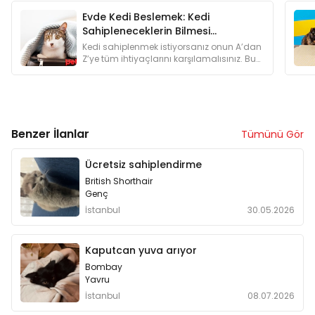
Evde Kedi Beslemek: Kedi
Sahipleneceklerin Bilmesi
Gerekenler
Kedi sahiplenmek istiyorsanız onun A’dan
Z’ye tüm ihtiyaçlarını karşılamalısınız. Bu
yüzden kedi sahiplenmeyi düşünenlere
özel bir yazı hazırladık.
Benzer İlanlar
Tümünü Gör
Ücretsiz sahiplendirme
British Shorthair
Genç
İstanbul
30.05.2026
Kaputcan yuva arıyor
Bombay
Yavru
İstanbul
08.07.2026