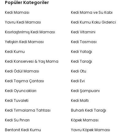
Popüler Kategoriler
Kedi Maması
Kedi Mama ve Su Kabı
Yavru Kedi Maması
Kedi Kumu Koku Giderici
Kısırlaştırılmış Kedi Maması
Kedi Vitamini
Yetişkin Kedi Maması
Kedi Tasması
Kedi Kumu
Kedi Yatağı
Kedi Konservesi & Yaş Mama
Kedi Tarağı
Kedi Ödül Maması
Kedi Otu
Kedi Taşıma Çantası
Kedi Evi
Kedi Oyuncakları
Kedi Şampuanı
Kedi Tuvaleti
Kedi Maltı
Kedi Tırmalama Tahtası
Buharlı Kedi Tarağı
Kedi Su Pınarı
Köpek Maması
Bentonit Kedi Kumu
Yavru Köpek Maması