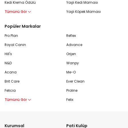
Kedi Krema Ödülü
Yaşlı Kedi Maması
Tümünü Gör
Yaşlı Köpek Maması
Popüler Markalar
Pro Plan
Reflex
Royal Canin
Advance
Hill's
Orijen
N&D
Wanpy
Acana
Me-O
Brit Care
Ever Clean
Felicia
Proline
Tümünü Gör
Felix
Kurumsal
Pati Kulüp