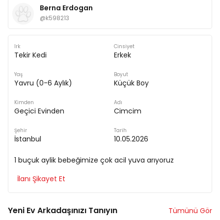
Berna Erdogan
@
k598213
Irk
Cinsiyet
Tekir Kedi
Erkek
Yaş
Boyut
Yavru (0-6 Aylık)
Küçük Boy
Kimden
Adı
Geçici Evinden
Cimcim
Şehir
Tarih
İstanbul
10.05.2026
1 buçuk aylik bebeğimize çok acil yuva arıyoruz
İlanı Şikayet Et
Yeni Ev Arkadaşınızı Tanıyın
Tümünü Gör