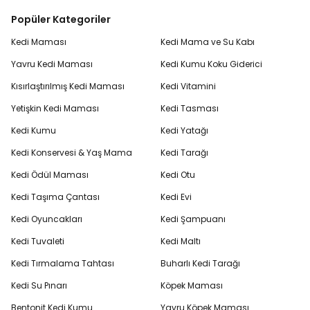
Popüler Kategoriler
Kedi Maması
Kedi Mama ve Su Kabı
Yavru Kedi Maması
Kedi Kumu Koku Giderici
Kısırlaştırılmış Kedi Maması
Kedi Vitamini
Yetişkin Kedi Maması
Kedi Tasması
Kedi Kumu
Kedi Yatağı
Kedi Konservesi & Yaş Mama
Kedi Tarağı
Kedi Ödül Maması
Kedi Otu
Kedi Taşıma Çantası
Kedi Evi
Kedi Oyuncakları
Kedi Şampuanı
Kedi Tuvaleti
Kedi Maltı
Kedi Tırmalama Tahtası
Buharlı Kedi Tarağı
Kedi Su Pınarı
Köpek Maması
Bentonit Kedi Kumu
Yavru Köpek Maması