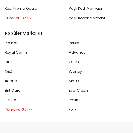
Kedi Krema Ödülü
Yaşlı Kedi Maması
Tümünü Gör
Yaşlı Köpek Maması
Popüler Markalar
Pro Plan
Reflex
Royal Canin
Advance
Hill's
Orijen
N&D
Wanpy
Acana
Me-O
Brit Care
Ever Clean
Felicia
Proline
Tümünü Gör
Felix