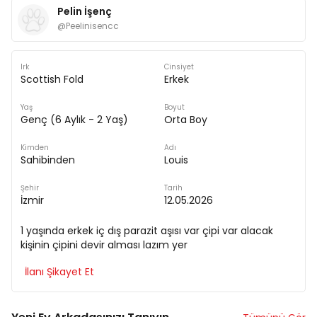
Pelin İşenç
@
Peelinisencc
Irk
Cinsiyet
Scottish Fold
Erkek
Yaş
Boyut
Genç (6 Aylık - 2 Yaş)
Orta Boy
Kimden
Adı
Sahibinden
Louis
Şehir
Tarih
İzmir
12.05.2026
1 yaşında erkek iç dış parazit aşısı var çipi var alacak
kişinin çipini devir alması lazım yer
İlanı Şikayet Et