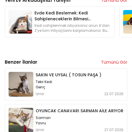
Yeni Ev Arkadaşınızı Tanıyın
Tümünü Gör
Evde Kedi Beslemek: Kedi
Sahipleneceklerin Bilmesi
Gerekenler
Kedi sahiplenmek istiyorsanız onun A’dan
Z’ye tüm ihtiyaçlarını karşılamalısınız. Bu
yüzden kedi sahiplenmeyi düşünenlere
özel bir yazı hazırladık.
Benzer İlanlar
Tümünü Gör
SAKIN VE UYSAL ( TOSUN PAŞA )
Tekir Kedi
Genç
İzmir
22.07.2026
OYUNCAK CANAVARI SARMAN AİLE ARIYOR
Sarman
Yavru
İzmir
27.07.2026