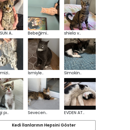
SUN A..
Bebeğimi..
shiela v..
mizi..
İsmiyle..
Simokin..
i pı..
Sevecen..
EVDEN AT..
Kedi İlanlarının Hepsini Göster