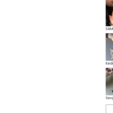
SAM
Kedi
Sevg