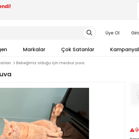
endi!
Üye Ol
Gir
gen
Markalar
Çok Satanlar
Kampanyal
lanları
Bebeğimiz olduğu için mecbur yuva
yuva
Ü