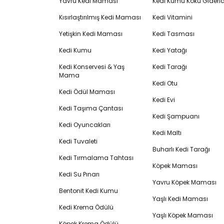
Yavru Kedi Maması
Kedi Kumu Koku Gideric
Kısırlaştırılmış Kedi Maması
Kedi Vitamini
Yetişkin Kedi Maması
Kedi Tasması
Kedi Kumu
Kedi Yatağı
Kedi Konservesi & Yaş
Kedi Tarağı
Mama
Kedi Otu
Kedi Ödül Maması
Kedi Evi
Kedi Taşıma Çantası
Kedi Şampuanı
Kedi Oyuncakları
Kedi Maltı
Kedi Tuvaleti
Buharlı Kedi Tarağı
Kedi Tırmalama Tahtası
Köpek Maması
Kedi Su Pınarı
Yavru Köpek Maması
Bentonit Kedi Kumu
Yaşlı Kedi Maması
Kedi Krema Ödülü
Yaşlı Köpek Maması
Köpek Krema Ödülü