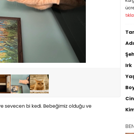
Karg
ücre
tıkl
Tar
Ad
Şeh
Irk
Ya
Bo
Cin
 ve sevecen bi kedi. Bebeğimiz olduğu ve
Ki
BE