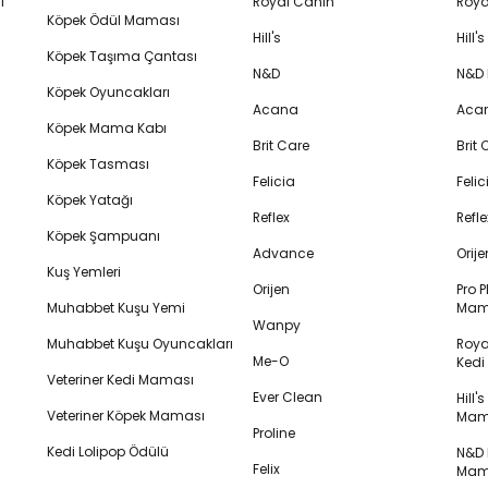
i
Royal Canin
Roya
Köpek Ödül Maması
Hill's
Hill
Köpek Taşıma Çantası
N&D
N&D
Köpek Oyuncakları
Acana
Aca
Köpek Mama Kabı
Brit Care
Brit
Köpek Tasması
Felicia
Feli
Köpek Yatağı
Reflex
Refl
Köpek Şampuanı
Advance
Orij
Kuş Yemleri
Orijen
Pro P
Muhabbet Kuşu Yemi
Mam
Wanpy
Muhabbet Kuşu Oyuncakları
Royal
Me-O
Ked
Veteriner Kedi Maması
Ever Clean
Hill'
Veteriner Köpek Maması
Mam
Proline
Kedi Lolipop Ödülü
N&D K
Felix
Mam