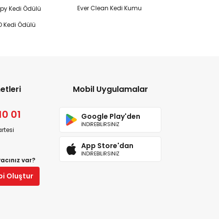
Ever Clean Kedi Kumu
y Kedi Ödülü
 Kedi Ödülü
etleri
Mobil Uygulamalar
10 01
Google Play'den
İNDİREBİLİRSİNİZ
rtesi
App Store'dan
İNDİREBİLİRSİNİZ
yacınız var?
bi Oluştur