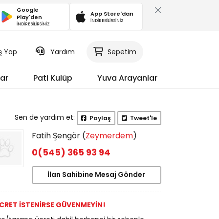
Google
App Store'dan
Play'den
İNDİREBİLİRSİNİZ
İNDİREBİLİRSİNİZ
iş Yap
Yardım
Sepetim
ar
Pati Kulüp
Yuva Arayanlar
Sen de yardım et:
Paylaş
Tweet'le
Fatih Şengör (
Zeymerdem
)
0(545) 365 93 94
İlan Sahibine Mesaj Gönder
CRET İSTENİRSE GÜVENMEYİN!