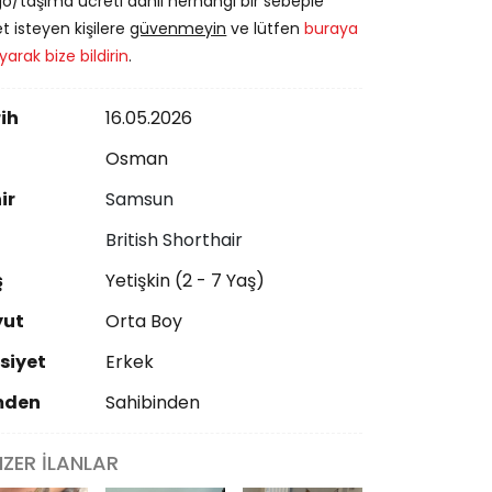
o/taşıma ücreti dahil herhangi bir sebeple
t isteyen kişilere
güvenmeyin
ve lütfen
buraya
ayarak bize bildirin
.
ih
16.05.2026
ı
Osman
ir
Samsun
British Shorthair
ş
Yetişkin (2 - 7 Yaş)
yut
Orta Boy
siyet
Erkek
mden
Sahibinden
NZER İLANLAR