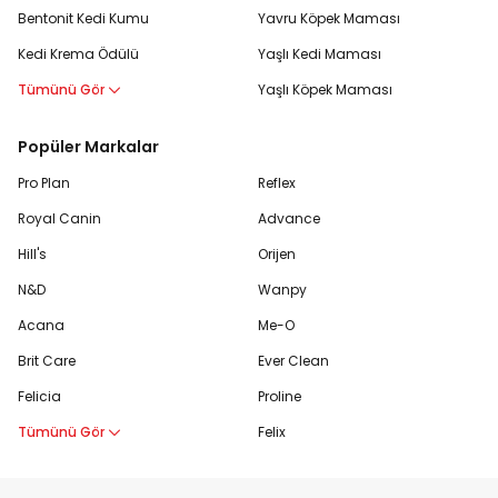
Bentonit Kedi Kumu
Yavru Köpek Maması
Kedi Krema Ödülü
Yaşlı Kedi Maması
Tümünü Gör
Yaşlı Köpek Maması
Popüler Markalar
Pro Plan
Reflex
Royal Canin
Advance
Hill's
Orijen
N&D
Wanpy
Acana
Me-O
Brit Care
Ever Clean
Felicia
Proline
Tümünü Gör
Felix