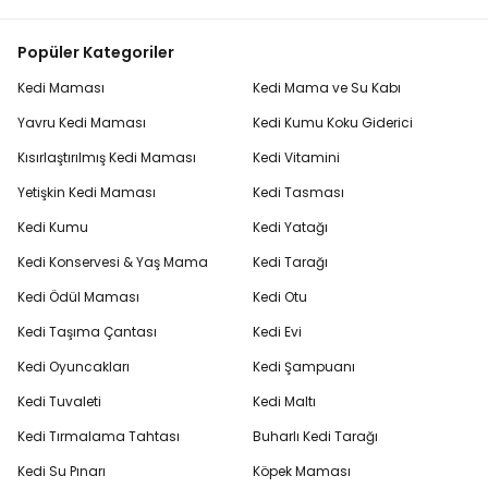
Popüler Kategoriler
Kedi Maması
Kedi Mama ve Su Kabı
Yavru Kedi Maması
Kedi Kumu Koku Giderici
Kısırlaştırılmış Kedi Maması
Kedi Vitamini
Yetişkin Kedi Maması
Kedi Tasması
Kedi Kumu
Kedi Yatağı
Kedi Konservesi & Yaş Mama
Kedi Tarağı
Kedi Ödül Maması
Kedi Otu
Kedi Taşıma Çantası
Kedi Evi
Kedi Oyuncakları
Kedi Şampuanı
Kedi Tuvaleti
Kedi Maltı
Kedi Tırmalama Tahtası
Buharlı Kedi Tarağı
Kedi Su Pınarı
Köpek Maması