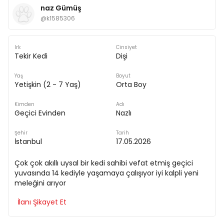
naz Gümüş
@
k1585306
Irk
Cinsiyet
Tekir Kedi
Dişi
Yaş
Boyut
Yetişkin (2 - 7 Yaş)
Orta Boy
Kimden
Adı
Geçici Evinden
Nazlı
Şehir
Tarih
İstanbul
17.05.2026
Çok çok akıllı uysal bir kedi sahibi vefat etmiş geçici
yuvasında 14 kediyle yaşamaya çalışıyor iyi kalpli yeni
meleğini arıyor
İlanı Şikayet Et