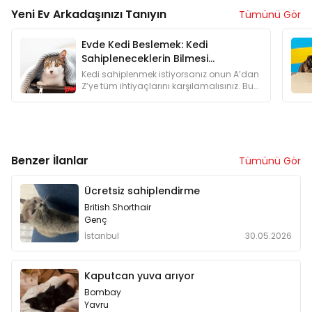
Yeni Ev Arkadaşınızı Tanıyın
Tümünü Gör
Evde Kedi Beslemek: Kedi
Sahipleneceklerin Bilmesi
Gerekenler
Kedi sahiplenmek istiyorsanız onun A’dan
Z’ye tüm ihtiyaçlarını karşılamalısınız. Bu
yüzden kedi sahiplenmeyi düşünenlere
özel bir yazı hazırladık.
Benzer İlanlar
Tümünü Gör
Ücretsiz sahiplendirme
British Shorthair
Genç
İstanbul
30.05.2026
Kaputcan yuva arıyor
Bombay
Yavru