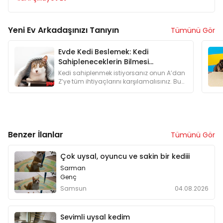
Yeni Ev Arkadaşınızı Tanıyın
Tümünü Gör
Evde Kedi Beslemek: Kedi
Sahipleneceklerin Bilmesi
Gerekenler
Kedi sahiplenmek istiyorsanız onun A’dan
Z’ye tüm ihtiyaçlarını karşılamalısınız. Bu
yüzden kedi sahiplenmeyi düşünenlere
özel bir yazı hazırladık.
Benzer İlanlar
Tümünü Gör
Çok uysal, oyuncu ve sakin bir kediii
Sarman
Genç
Samsun
04.08.2026
Sevimli uysal kedim