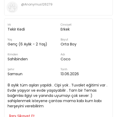
@
Anonymus126279
Irk
Cinsiyet
Tekir Kedi
Erkek
Yaş
Boyut
Genç (6 Aylık - 2 Yaş)
Orta Boy
Kimden
Adı
Sahibinden
Coco
Şehir
Tarih
Samsun
13.06.2026
8 aylık tüm aşıları yapıldı . Cipi yok . Tuvalet eğitimi var .
Evde yaşıyor ve evde yaşayabilir . Tam bir Temas
bağımlısı ilgiyi ve yanında uyumayı çok sever :)
sahiplenmek isteyene çantası mama kabı kum kabı
herşeyini verebilirim
İlanı Şikayet Et