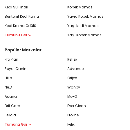
Kedi Su Pınarı
Köpek Maması
Bentonit Kedi Kumu
Yavru Köpek Maması
Kedi Krema Ödülü
Yaşlı Kedi Maması
Tümünü Gör
Yaşlı Köpek Maması
Popüler Markalar
Pro Plan
Reflex
Royal Canin
Advance
Hill's
Orijen
N&D
Wanpy
Acana
Me-O
Brit Care
Ever Clean
Felicia
Proline
Tümünü Gör
Felix