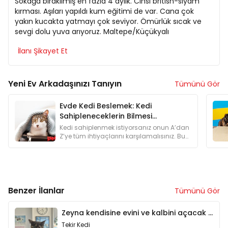
Sokağa bırakılmış en fazla 4 aylık. Cinsi british-siyam
kırması. Aşıları yapıldı kum eğitimi de var. Cana çok
yakın kucakta yatmayı çok seviyor. Ömürlük sıcak ve
sevgi dolu yuva arıyoruz. Maltepe/Küçükyalı
İlanı Şikayet Et
Yeni Ev Arkadaşınızı Tanıyın
Tümünü Gör
Evde Kedi Beslemek: Kedi
Sahipleneceklerin Bilmesi
Gerekenler
Kedi sahiplenmek istiyorsanız onun A’dan
Z’ye tüm ihtiyaçlarını karşılamalısınız. Bu
yüzden kedi sahiplenmeyi düşünenlere
özel bir yazı hazırladık.
Benzer İlanlar
Tümünü Gör
Zeyna kendisine evini ve kalbini açacak meleğini bekliyor
Tekir Kedi