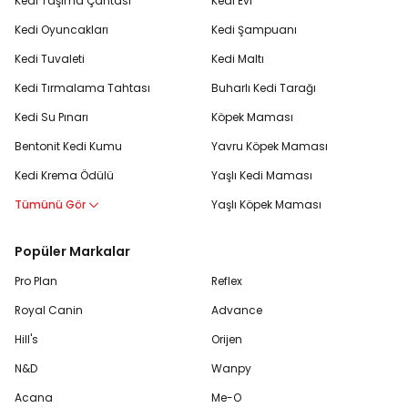
Kedi Taşıma Çantası
Kedi Evi
Kedi Oyuncakları
Kedi Şampuanı
Kedi Tuvaleti
Kedi Maltı
Kedi Tırmalama Tahtası
Buharlı Kedi Tarağı
Kedi Su Pınarı
Köpek Maması
Bentonit Kedi Kumu
Yavru Köpek Maması
Kedi Krema Ödülü
Yaşlı Kedi Maması
Tümünü Gör
Yaşlı Köpek Maması
Popüler Markalar
Pro Plan
Reflex
Royal Canin
Advance
Hill's
Orijen
N&D
Wanpy
Acana
Me-O