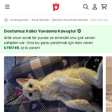
Yuva Arayanlar
Kedi İlanları
British Shorthair İlanları
İlan Detayı
Dostumuz Kalıcı Yuvasına Kavuştu! 😊
Artık onun sıcak bir yuvası ve eminizki onu çok seven
sahipleri var. Ona bu şansı yaratmak için ilanı veren
k761746
, iyi ki varsın!
1/4