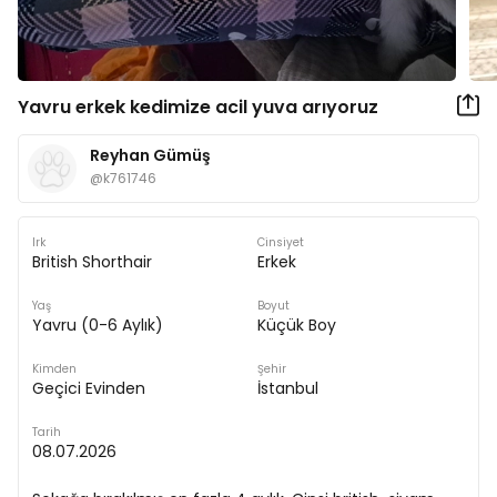
Yavru erkek kedimize acil yuva arıyoruz
Reyhan Gümüş
@
k761746
Irk
Cinsiyet
British Shorthair
Erkek
Yaş
Boyut
Yavru (0-6 Aylık)
Küçük Boy
Kimden
Şehir
Geçici Evinden
İstanbul
Tarih
08.07.2026