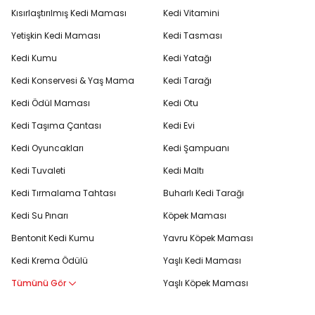
Kısırlaştırılmış Kedi Maması
Kedi Vitamini
Yetişkin Kedi Maması
Kedi Tasması
Kedi Kumu
Kedi Yatağı
Kedi Konservesi & Yaş Mama
Kedi Tarağı
Kedi Ödül Maması
Kedi Otu
Kedi Taşıma Çantası
Kedi Evi
Kedi Oyuncakları
Kedi Şampuanı
Kedi Tuvaleti
Kedi Maltı
Kedi Tırmalama Tahtası
Buharlı Kedi Tarağı
Kedi Su Pınarı
Köpek Maması
Bentonit Kedi Kumu
Yavru Köpek Maması
Kedi Krema Ödülü
Yaşlı Kedi Maması
Tümünü Gör
Yaşlı Köpek Maması