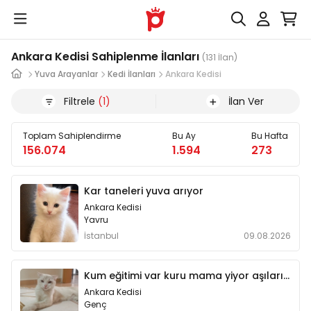
Ankara Kedisi Sahiplenme İlanları
(131 İlan)
Yuva Arayanlar
Kedi İlanları
Ankara Kedisi
Filtrele
(1)
İlan Ver
Toplam Sahiplendirme
Bu Ay
Bu Hafta
156.074
1.594
273
Kar taneleri yuva arıyor
Ankara Kedisi
Yavru
İstanbul
09.08.2026
Kum eğitimi var kuru mama yiyor aşıları tam uysaldır
Ankara Kedisi
Genç