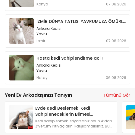
Konya
07.08.2026
İZMİR DÜNYA TATLISI YAVRUMUZA ÖMÜRLÜK MELEĞİNİ ARIYORUZ
Ankara Kedisi
Yavru
İzmir
07.08.2026
Hasta kedi Sahiplendirme acil!
Ankara Kedisi
Yavru
Hatay
06.08.2026
Yeni Ev Arkadaşınızı Tanıyın
Tümünü Gör
Evde Kedi Beslemek: Kedi
Sahipleneceklerin Bilmesi
Gerekenler
Kedi sahiplenmek istiyorsanız onun A’dan
Z’ye tüm ihtiyaçlarını karşılamalısınız. Bu
yüzden kedi sahiplenmeyi düşünenlere