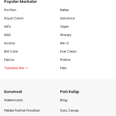
Popüler Markalar
Pro Plan
Reflex
Royal Canin
Advance
Hill's
Orijen
N&D
Wanpy
Acana
Me-O
Brit Care
Ever Clean
Felicia
Proline
Tümünü Gör
Felix
Kurumsal
Pati Kulüp
Hakkımızda
Blog
Petlebi Partner Fırsatları
Soru Cevap