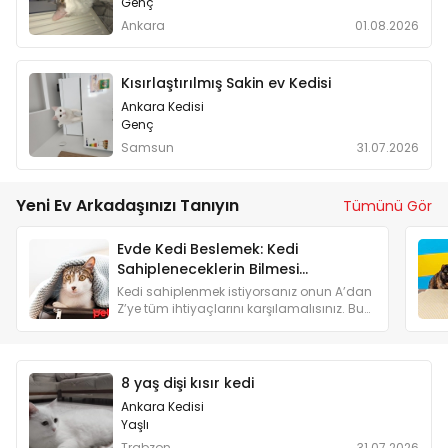
Genç
Ankara
01.08.2026
Kısırlaştırılmış Sakin ev Kedisi
Ankara Kedisi
Genç
Samsun
31.07.2026
Yeni Ev Arkadaşınızı Tanıyın
Tümünü Gör
Evde Kedi Beslemek: Kedi
Sahipleneceklerin Bilmesi
Gerekenler
Kedi sahiplenmek istiyorsanız onun A’dan
Z’ye tüm ihtiyaçlarını karşılamalısınız. Bu
yüzden kedi sahiplenmeyi düşünenlere
özel bir yazı hazırladık.
8 yaş dişi kısır kedi
Ankara Kedisi
Yaşlı
Trabzon
31.07.2026