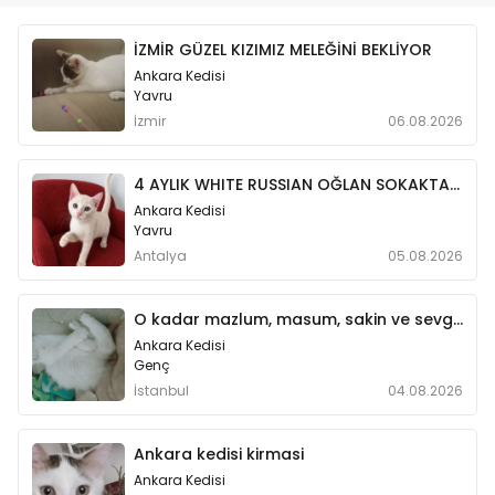
özel bir yazı hazırladık.
İZMİR GÜZEL KIZIMIZ MELEĞİNİ BEKLİYOR
Ankara Kedisi
Yavru
İzmir
06.08.2026
4 AYLIK WHITE RUSSIAN OĞLAN SOKAKTA BİR BAŞINA AĞLARKEN BULUNDU😿
Ankara Kedisi
Yavru
Antalya
05.08.2026
O kadar mazlum, masum, sakin ve sevgiye hasret, sevgi dolu bir minik can.
Ankara Kedisi
Genç
İstanbul
04.08.2026
Ankara kedisi kirmasi
Ankara Kedisi