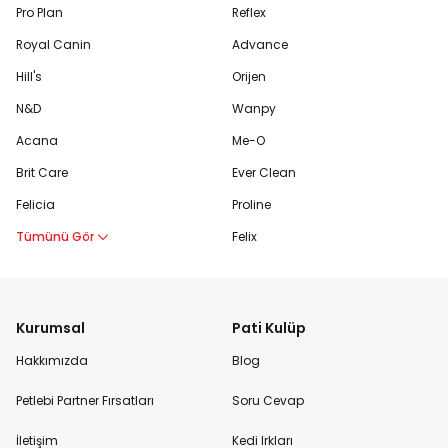
Pro Plan
Reflex
Royal Canin
Advance
Hill's
Orijen
N&D
Wanpy
Acana
Me-O
Brit Care
Ever Clean
Felicia
Proline
Tümünü Gör
Felix
Kurumsal
Pati Kulüp
Hakkımızda
Blog
Petlebi Partner Fırsatları
Soru Cevap
İletişim
Kedi Irkları