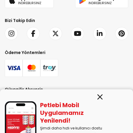
İNDİREBİLİRSİNİZ
İNDİREBİLİRSİNİZ
Bizi Takip Edin
Ödeme Yöntemleri
Güvenilir Alışveriş
Petlebi Mobil
Uygulamamız
Yenilendi!
Şimdi daha hızlı ve kullanıcı dostu
PETLEBİ EVCİL HAYVAN ÜRÜNLERİ PAZ. SAN. TİC. LTD. ŞTİ. Alaşarköy Mah.