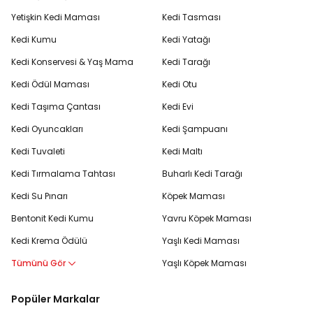
Yetişkin Kedi Maması
Kedi Tasması
Kedi Kumu
Kedi Yatağı
Kedi Konservesi & Yaş Mama
Kedi Tarağı
Kedi Ödül Maması
Kedi Otu
Kedi Taşıma Çantası
Kedi Evi
Kedi Oyuncakları
Kedi Şampuanı
Kedi Tuvaleti
Kedi Maltı
Kedi Tırmalama Tahtası
Buharlı Kedi Tarağı
Kedi Su Pınarı
Köpek Maması
Bentonit Kedi Kumu
Yavru Köpek Maması
Kedi Krema Ödülü
Yaşlı Kedi Maması
Tümünü Gör
Yaşlı Köpek Maması
Popüler Markalar