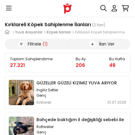
Kırklareli Köpek Sahiplenme İlanları
(2 İlan)
Yuva Arayanlar
Köpek İlanları
Kırklareli Köpek Sahiplenme
Filtrele
(1)
İlan Ver
Toplam Sahiplendirme
Bu Ay
Bu Hafta
27.321
206
48
GÜZELLER GÜZELİ KIZIMIZ YUVA ARIYOR
İngiliz Setter
Genç
Kırklareli
01.07.2026
Bahçede baktığım il değişikliği sebebi ile
Rottweiler
Genç