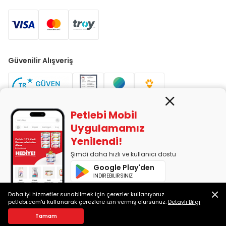
Güvenilir Alışveriş
Petlebi Mobil
Uygulamamız
Yenilendi!
PETLEBİ EVCİL HAYVAN ÜRÜNLERİ PAZ. SAN. TİC. LTD. ŞTİ. Alaşarköy
Mah. 1. Alaşar Cad. No: 9 Osmangazi/Bursa
Şimdi daha hızlı ve kullanıcı dostu
7290599225 vergi numarasıyla Uludağ Vergi Dairesi'ne bağlıdır.
Google Play'den
İNDİREBİLİRSİNİZ
App Store'dan
Daha iyi hizmetler sunabilmek için çerezler kullanıyoruz.
2014-2026 © petlebi.com v11.89.0
İNDİREBİLİRSİNİZ
petlebi.com'u kullanarak çerezlere izin vermiş olursunuz.
Detaylı Bilgi
Bursa'da sevgiyle yapıldı.
Tamam