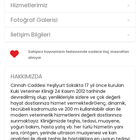
Hizmetlerimiz
Fotoğraf Galerisi
İletişim Bilgileri
Sahipsiz hayvanların tedavisinde sadece ilaç masrafları
alınıyor.
HAKKIMIZDA
Cinnah Caddesi Yeşilyurt Sokakta 17 yıl önce kurulan
Kuki Veteriner Kliniği 24 Kasım 2012 tarihinde
devredilmiş olup; yenilikleriyle sizlere ve çok değerli
hayat dostlarınıza hizmet vermektedirGenç, dinamik,
tecrübeli kadromuzla ve 200 m kullanılabilir alan ile
modern veterinerlik hizmetlerini değerli dostlarınıza
sunmaktayız. Kliniğimizde teşhis, tedavi, muayene,
yoğun bakım, hasta yatış vb. her türlü hizmetin yanı
sıra, röntgen, yerinde ultrason muayenesi ve kan
analizleri ile direk teşhis ile hastalıklara en uygun tedavi