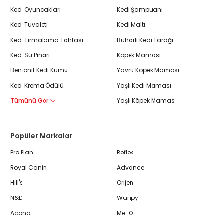
Kedi Oyuncakları
Kedi Şampuanı
Kedi Tuvaleti
Kedi Maltı
Kedi Tırmalama Tahtası
Buharlı Kedi Tarağı
Kedi Su Pınarı
Köpek Maması
Bentonit Kedi Kumu
Yavru Köpek Maması
Kedi Krema Ödülü
Yaşlı Kedi Maması
Tümünü Gör
Yaşlı Köpek Maması
Popüler Markalar
Pro Plan
Reflex
Royal Canin
Advance
Hill's
Orijen
N&D
Wanpy
Acana
Me-O