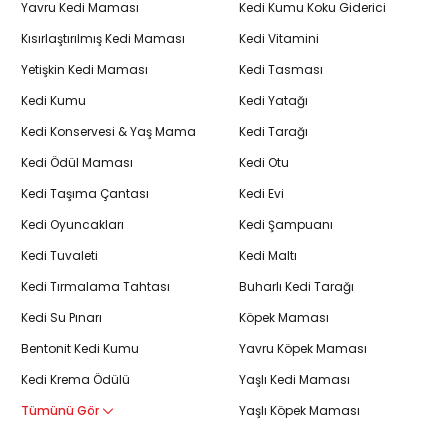
Yavru Kedi Maması
Kedi Kumu Koku Giderici
Kısırlaştırılmış Kedi Maması
Kedi Vitamini
Yetişkin Kedi Maması
Kedi Tasması
Kedi Kumu
Kedi Yatağı
Kedi Konservesi & Yaş Mama
Kedi Tarağı
Kedi Ödül Maması
Kedi Otu
Kedi Taşıma Çantası
Kedi Evi
Kedi Oyuncakları
Kedi Şampuanı
Kedi Tuvaleti
Kedi Maltı
Kedi Tırmalama Tahtası
Buharlı Kedi Tarağı
Kedi Su Pınarı
Köpek Maması
Bentonit Kedi Kumu
Yavru Köpek Maması
Kedi Krema Ödülü
Yaşlı Kedi Maması
Tümünü Gör
Yaşlı Köpek Maması