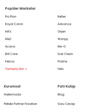
Popüler Markalar
Pro Plan
Reflex
Royal Canin
Advance
Hill's
Orijen
N&D
Wanpy
Acana
Me-O
Brit Care
Ever Clean
Felicia
Proline
Tümünü Gör
Felix
Kurumsal
Pati Kulüp
Hakkımızda
Blog
Petlebi Partner Fırsatları
Soru Cevap