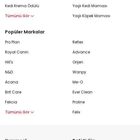
Kedi Krema Ödülü
Yaşlı Kedi Maması
Tümünü Gör
Yaşlı Köpek Maması
Popüler Markalar
Pro Plan
Reflex
Royal Canin
Advance
Hill's
Orijen
N&D
Wanpy
Acana
Me-O
Brit Care
Ever Clean
Felicia
Proline
Tümünü Gör
Felix