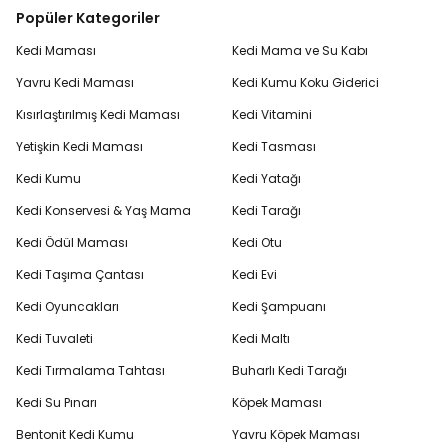
Popüler Kategoriler
Kedi Maması
Kedi Mama ve Su Kabı
Yavru Kedi Maması
Kedi Kumu Koku Giderici
Kısırlaştırılmış Kedi Maması
Kedi Vitamini
Yetişkin Kedi Maması
Kedi Tasması
Kedi Kumu
Kedi Yatağı
Kedi Konservesi & Yaş Mama
Kedi Tarağı
Kedi Ödül Maması
Kedi Otu
Kedi Taşıma Çantası
Kedi Evi
Kedi Oyuncakları
Kedi Şampuanı
Kedi Tuvaleti
Kedi Maltı
Kedi Tırmalama Tahtası
Buharlı Kedi Tarağı
Kedi Su Pınarı
Köpek Maması
Bentonit Kedi Kumu
Yavru Köpek Maması