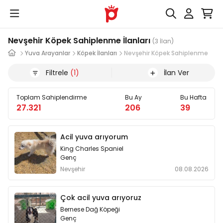
Nevşehir Köpek Sahiplenme İlanları
(3 İlan)
Yuva Arayanlar
Köpek İlanları
Nevşehir Köpek Sahiplenme
Filtrele
(1)
İlan Ver
Toplam Sahiplendirme
Bu Ay
Bu Hafta
27.321
206
39
Acil yuva arıyorum
King Charles Spaniel
Genç
Nevşehir
08.08.2026
Çok acil yuva arıyoruz
Bernese Dağ Köpeği
Genç