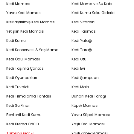
Kedi Maması
Kedi Mama ve Su Kabı
Yavru Kedi Maması
Kedi Kumu Koku Giderici
Kısırlaştırılmış Kedi Maması
Kedi Vitamini
Yetişkin Kedi Maması
Kedi Tasması
Kedi Kumu
Kedi Yatağı
Kedi Konservesi & Yaş Mama
Kedi Tarağı
Kedi Ödül Maması
Kedi Otu
Kedi Taşıma Çantası
Kedi Evi
Kedi Oyuncakları
Kedi Şampuanı
Kedi Tuvaleti
Kedi Maltı
Kedi Tırmalama Tahtası
Buharlı Kedi Tarağı
Kedi Su Pınarı
Köpek Maması
Bentonit Kedi Kumu
Yavru Köpek Maması
Kedi Krema Ödülü
Yaşlı Kedi Maması
Tümünü Gör
Yaşlı Köpek Maması