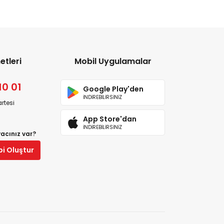
etleri
Mobil Uygulamalar
10 01
Google Play'den
İNDİREBİLİRSİNİZ
rtesi
App Store'dan
İNDİREBİLİRSİNİZ
yacınız var?
bi Oluştur