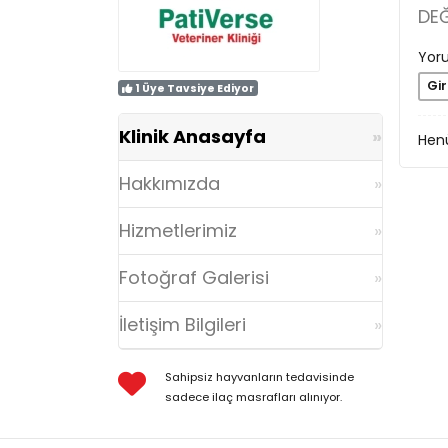
DE
Yoru
Gir
1 Üye Tavsiye Ediyor
Klinik Anasayfa
Henü
Hakkımızda
Hizmetlerimiz
Fotoğraf Galerisi
İletişim Bilgileri
Sahipsiz hayvanların tedavisinde
sadece ilaç masrafları alınıyor.