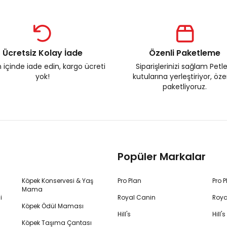
Ücretsiz Kolay İade
Özenli Paketleme
 içinde iade edin, kargo ücreti
Siparişlerinizi sağlam Petl
yok!
kutularına yerleştiriyor, öz
paketliyoruz.
Popüler Markalar
Köpek Konservesi & Yaş
Pro Plan
Pro 
Mama
i
Royal Canin
Roya
Köpek Ödül Maması
Hill's
Hill
Köpek Taşıma Çantası