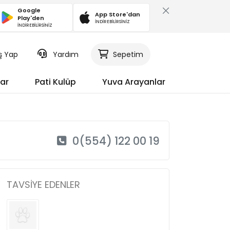
Google
App Store'dan
Play'den
İNDİREBİLİRSİNİZ
İNDİREBİLİRSİNİZ
iş Yap
Yardım
Sepetim
ar
Pati Kulüp
Yuva Arayanlar
0(554) 122 00 19
TAVSIYE EDENLER