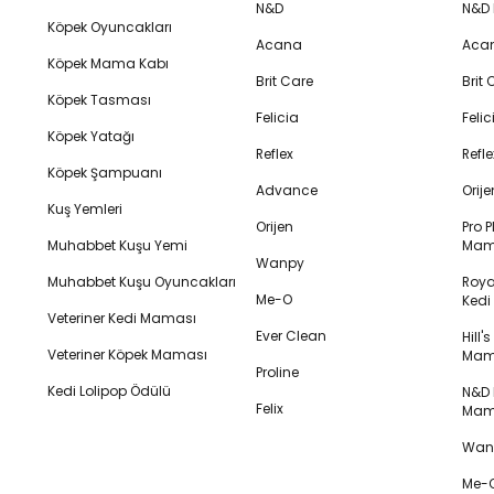
N&D
N&D
Köpek Oyuncakları
Acana
Aca
Köpek Mama Kabı
Brit Care
Brit
Köpek Tasması
Felicia
Feli
Köpek Yatağı
Reflex
Refl
Köpek Şampuanı
Advance
Orij
Kuş Yemleri
Orijen
Pro P
Muhabbet Kuşu Yemi
Mam
Wanpy
Muhabbet Kuşu Oyuncakları
Royal
Me-O
Ked
Veteriner Kedi Maması
Ever Clean
Hill'
Veteriner Köpek Maması
Mam
Proline
Kedi Lolipop Ödülü
N&D K
Felix
Mam
Wanp
Me-O