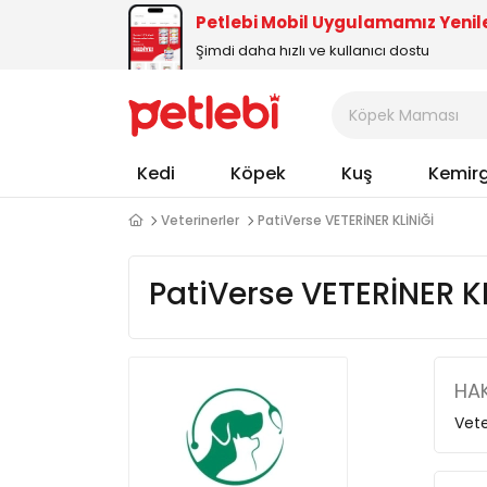
Petlebi Mobil Uygulamamız Yenil
Şimdi daha hızlı ve kullanıcı dostu
Kedi
Köpek
Kuş
Kemir
Veterinerler
PatiVerse VETERİNER KLİNİĞİ
PatiVerse VETERİNER KL
HAK
Vete