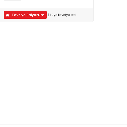
Tavsiye Ediyorum
|
1
üye
tavsiye etti.