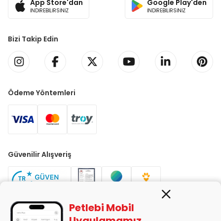
App Store'dan
Google Play'den
İNDİREBİLİRSİNİZ
İNDİREBİLİRSİNİZ
Bizi Takip Edin
Ödeme Yöntemleri
Güvenilir Alışveriş
Petlebi Mobil
Uygulamamız