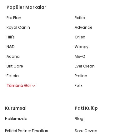
Popüler Markalar
Pro Plan
Reflex
Royal Canin
Advance
Hill's
Orijen
N&D
Wanpy
Acana
Me-O
Brit Care
Ever Clean
Felicia
Proline
Tümünü Gör
Felix
Kurumsal
Pati Kulüp
Hakkımızda
Blog
Petlebi Partner Fırsatları
Soru Cevap