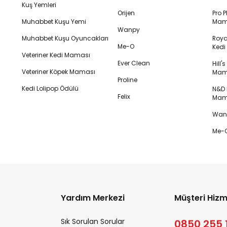
Kuş Yemleri
Orijen
Pro P
Muhabbet Kuşu Yemi
Mam
Wanpy
Muhabbet Kuşu Oyuncakları
Royal
Me-O
Ked
Veteriner Kedi Maması
Ever Clean
Hill'
Veteriner Köpek Maması
Mam
Proline
Kedi Lolipop Ödülü
N&D K
Felix
Mam
Wanp
Me-O
Yardım Merkezi
Müşteri Hizm
Sık Sorulan Sorular
0850 255 