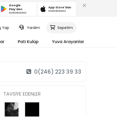
Google
App Store'dan
Play'den
İNDİREBİLİRSİNİZ
İNDİREBİLİRSİNİZ
iş Yap
Yardım
Sepetim
ar
Pati Kulüp
Yuva Arayanlar
0(246) 223 39 33
TAVSIYE EDENLER