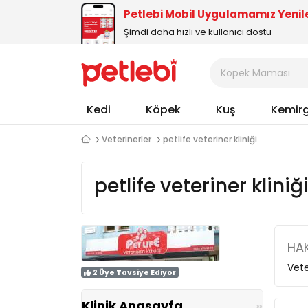
Petlebi Mobil Uygulamamız Yenil
Şimdi daha hızlı ve kullanıcı dostu
Kedi
Köpek
Kuş
Kemir
Veterinerler
petlife veteriner kliniği
petlife veteriner kliniğ
HAK
Vete
2 Üye Tavsiye Ediyor
Klinik Anasayfa