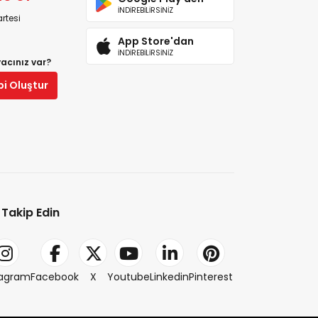
İNDİREBİLİRSİNİZ
rtesi
App Store'dan
İNDİREBİLİRSİNİZ
yacınız var?
bi Oluştur
i Takip Edin
tagram
Facebook
X
Youtube
Linkedin
Pinterest