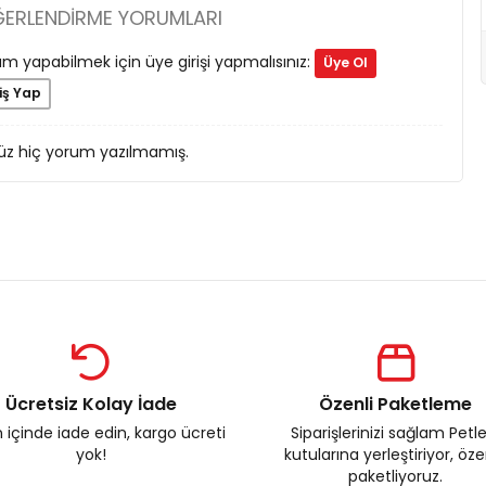
ĞERLENDIRME YORUMLARI
m yapabilmek için üye girişi yapmalısınız:
Üye Ol
iş Yap
z hiç yorum yazılmamış.
Ücretsiz Kolay İade
Özenli Paketleme
 içinde iade edin, kargo ücreti
Siparişlerinizi sağlam Petl
yok!
kutularına yerleştiriyor, öz
paketliyoruz.