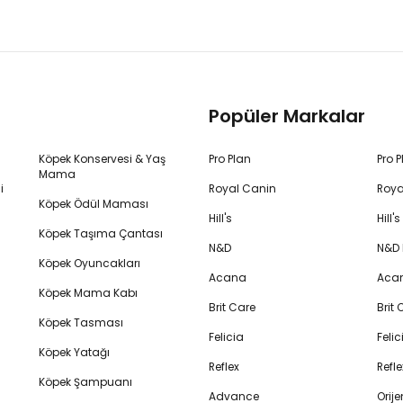
Popüler Markalar
Köpek Konservesi & Yaş
Pro Plan
Pro 
Mama
i
Royal Canin
Roya
Köpek Ödül Maması
Hill's
Hill
Köpek Taşıma Çantası
N&D
N&D
Köpek Oyuncakları
Acana
Aca
Köpek Mama Kabı
Brit Care
Brit
Köpek Tasması
Felicia
Feli
Köpek Yatağı
Reflex
Refl
Köpek Şampuanı
Advance
Orij