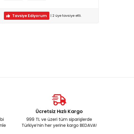
Tavsiye Ediyorum
|
2
üye
tavsiye etti.
Ücretsiz Hızlı Kargo
ebi
999 TL ve üzeri tüm siparişlerde
enle
Türkiye’nin her yerine kargo BEDAVA!