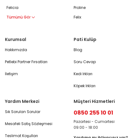
Felicia
Proline
Tümünü Gör
Felix
Kurumsal
Pati Kulüp
Hakkımızda
Blog
Petlebi Partner Fırsatları
Soru Cevap
İletişim
Kedi Irkları
Köpek Irkları
Yardım Merkezi
Müşteri Hizmetleri
0850 255 10 01
Sık Sorulan Sorular
Pazartesi - Cumartesi
Mesafeli Satış Sözleşmesi
09:00 - 18:00
Teslimat Koşulları
Yardıma mı ihtiyacınız var?