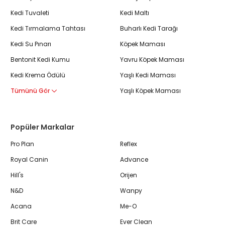
Kedi Tuvaleti
Kedi Maltı
Kedi Tırmalama Tahtası
Buharlı Kedi Tarağı
Kedi Su Pınarı
Köpek Maması
Bentonit Kedi Kumu
Yavru Köpek Maması
Kedi Krema Ödülü
Yaşlı Kedi Maması
Tümünü Gör
Yaşlı Köpek Maması
Popüler Markalar
Pro Plan
Reflex
Royal Canin
Advance
Hill's
Orijen
N&D
Wanpy
Acana
Me-O
Brit Care
Ever Clean