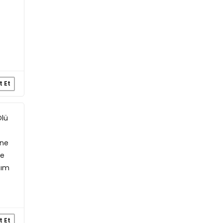
t Et
Ölü
ine
de
zım
t Et