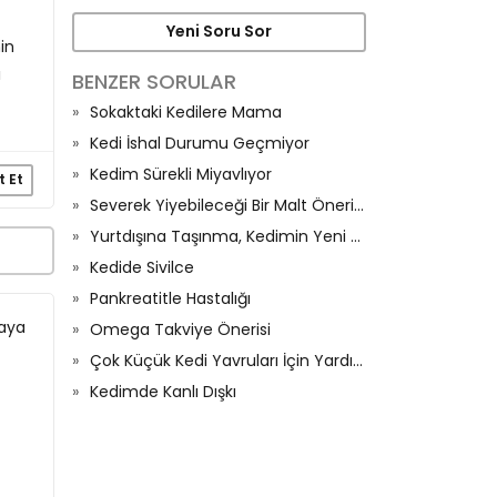
Yeni Soru Sor
in
ı
BENZER SORULAR
Sokaktaki Kedilere Mama
Kedi İshal Durumu Geçmiyor
Kedim Sürekli Miyavlıyor
t Et
Severek Yiyebileceği Bir Malt Önerisi Olan Var Mı
Yurtdışına Taşınma, Kedimin Yeni Düzenine Alışma Süreci Ve İştahı
Kedide Sivilce
Pankreatitle Hastalığı
taya
Omega Takviye Önerisi
Çok Küçük Kedi Yavruları İçin Yardım
Kedimde Kanlı Dışkı