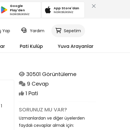
Google
App Store'dan
Play'den
İNDİREBİLİRSİNİZ
İNDİREBİLİRSİNİZ
iş Yap
Yardım
Sepetim
ar
Pati Kulüp
Yuva Arayanlar
30501 Görüntüleme
9 Cevap
1 Pati
 1
SORUNUZ MU VAR?
Uzmanlardan ve diğer üyelerden
faydalı cevaplar almak için: