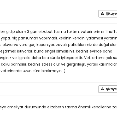
Şikaye
en gidip aldım 3 gün elizabet tasma taktım. veterinerimiz 1 haft
ik yaptı. hiç pansuman yapılmadı. kedinin kendini yalaması yaranı
 oluyorve yara geç kapanıyor. zavallı paticiklerimiz de doğal ola
ileştirmek istiyorlar. buna engel olmalısınız. kediniz evinde daha
vginiz ve ilginizle daha kısa sürde iyileşecektir. Vet. ortamı çok su
koku barındırır. kediniz stress olur ve gerginleşir. yarası kasılmal
u veterinerde uzun süre bırakmayın :(
Şikaye
eya ameliyat durumunda elizabeth tasma önemli kendilerine za