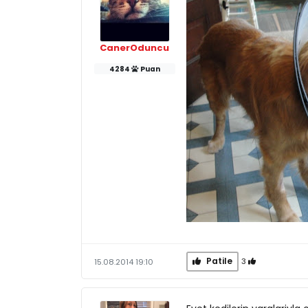
CanerOduncu
4284
Puan
Patile
3
15.08.2014 19:10