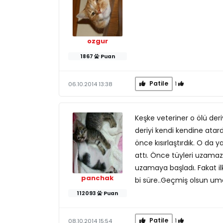
ozgur
1867
Puan
Patile
1
06.10.2014 13:38
Keşke veteriner o ölü deriy
deriyi kendi kendine atar
önce kısırlaştırdık. O da 
attı. Önce tüyleri uzamaz
uzamaya başladı. Fakat i
panchak
bi süre..Geçmiş olsun umar
112093
Puan
Patile
1
08.10.2014 15:54