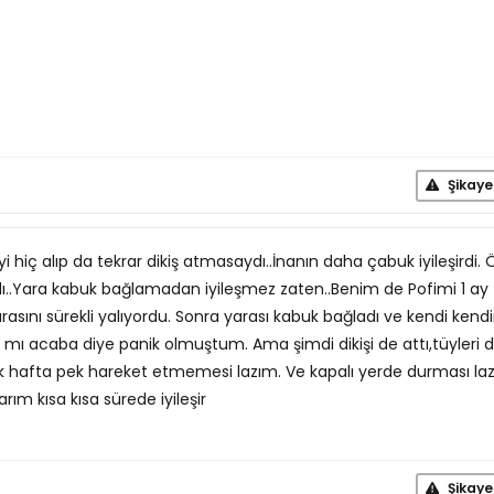
Şikaye
i hiç alıp da tekrar dikiş atmasaydı..İnanın daha çabuk iyileşirdi. 
dı..Yara kabuk bağlamadan iyileşmez zaten..Benim de Pofimi 1 ay
yarasını sürekli yalıyordu. Sonra yarası kabuk bağladı ve kendi kend
 mı acaba diye panik olmuştum. Ama şimdi dikişi de attı,tüyleri 
lk hafta pek hareket etmemesi lazım. Ve kapalı yerde durması la
ım kısa kısa sürede iyileşir
Şikaye