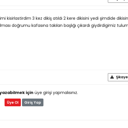
i kisirlastirdim 3 kez dikiş atıldı 2 kere dikisini yedi şimdide dikisi
ılması doğrumu kafasına takılan başlığı çıkardı giydirdigimiz tulu
Şikaye
yazabilmek için
üye girişi yapmalısınız.
Üye Ol
Giriş Yap