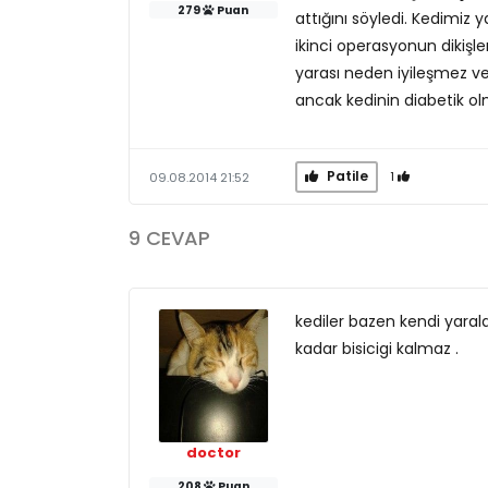
279
Puan
attığını söyledi. Kedimiz 
ikinci operasyonun dikiş
yarası neden iyileşmez vey
ancak kedinin diabetik olm
Patile
1
09.08.2014 21:52
9 CEVAP
kediler bazen kendi yaral
kadar bisicigi kalmaz .
doctor
208
Puan