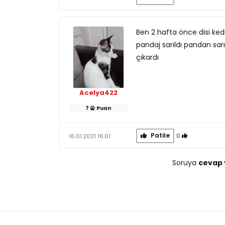
Ben 2 hafta önce disi kedim
pandaj sarıldı pandan sar
çıkardı
Acelya422
7
Puan
Patile
0
16.01.2021 16:01
Soruya
cevap 