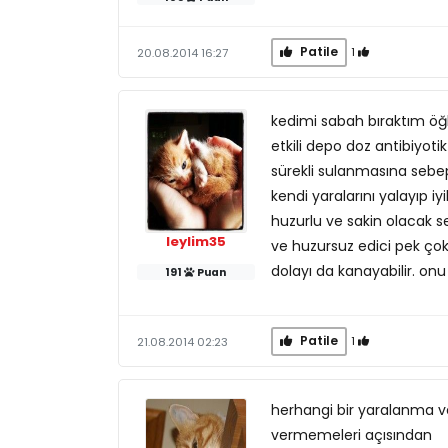
Patile
1
20.08.2014 16:27
kedimi sabah bıraktım öğl
etkili depo doz antibiyot
sürekli sulanmasına sebep
kendi yaralarını yalayıp iy
huzurlu ve sakin olacak se
leylim35
ve huzursuz edici pek çok 
dolayı da kanayabilir. on
191
Puan
Patile
1
21.08.2014 02:23
herhangi bir yaralanma v
vermemeleri açısından