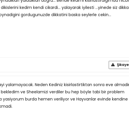
oynadiklari yaladiklari dogru... Bende kedimi kisirlastirdigimda hicbi
kislerini kedim kendi cikardi... yalayarak iyilesti ...yinede siz dikka
ynadigini gordugunuzde dikkatini baska seylerle cekin...
Şikaye
rayi yalamayacak. Neden Kediniz kisirlastirtiktan sonra eve almadi
bekledim ve Sheelamizi verdiler bu hep böyle tabi bir problem
 yasiyorum burda hemen veriliyor ve Hayvanlar evinde kendine
ikmadi.