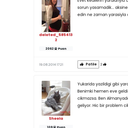
Evet kedilerin yaralariyla 
sorun yasamadik... aksine di
edin ne zaman yarasiyla o
deleted_585413
2
2062
Puan
Patile
2
19.08.2014 17:21
Yukarida yazildigi gibi ya
Benimki hemen eve geldi 
cikmazsa. Ben Almanyada
geliyor. Hic bir problem c
Sheela
109
Puan