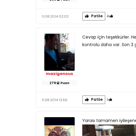
Patile
4
11.08.2014 02:02
Cevap için teşekkürler. 
kontrolü daha var. Son 3 gü
maxigenous
279
Puan
Patile
1
11.08.2014 12:56
Yarası tamamen iyileşene