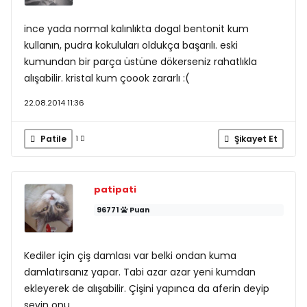
ince yada normal kalınlıkta dogal bentonit kum
kullanın, pudra kokuluları oldukça başarılı. eski
kumundan bir parça üstüne dökerseniz rahatlıkla
alışabilir. kristal kum çoook zararlı :(
22.08.2014 11:36
Patile
Şikayet Et
1
patipati
96771
Puan
Kediler için çiş damlası var belki ondan kuma
damlatırsanız yapar. Tabi azar azar yeni kumdan
ekleyerek de alışabilir. Çişini yapınca da aferin deyip
sevin onu.