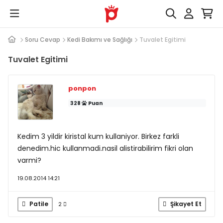
Soru Cevap
Kedi Bakımı ve Sağlığı
Tuvalet Egitimi
Tuvalet Egitimi
ponpon
328
Puan
Kedim 3 yildir kiristal kum kullaniyor. Birkez farkli
denedim.hic kullanmadi.nasil alistirabilirim fikri olan
varmi?
19.08.2014 14:21
Patile
Şikayet Et
2