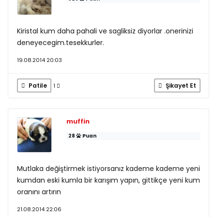
Kiristal kum daha pahali ve sagliksiz diyorlar .onerinizi
deneyecegim.tesekkurler.
19.08.2014 20:03
Patile
Şikayet Et
1
muffin
28
Puan
Mutlaka değiştirmek istiyorsanız kademe kademe yeni
kumdan eski kumla bir karışım yapın, gittikçe yeni kum
oranını artırın
21.08.2014 22:06