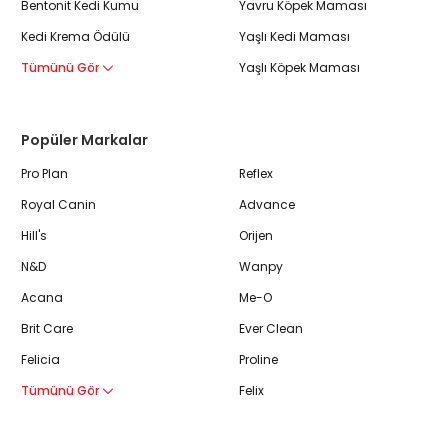
Bentonit Kedi Kumu
Yavru Köpek Maması
Kedi Krema Ödülü
Yaşlı Kedi Maması
Tümünü Gör
Yaşlı Köpek Maması
Popüler Markalar
Pro Plan
Reflex
Royal Canin
Advance
Hill's
Orijen
N&D
Wanpy
Acana
Me-O
Brit Care
Ever Clean
Felicia
Proline
Tümünü Gör
Felix