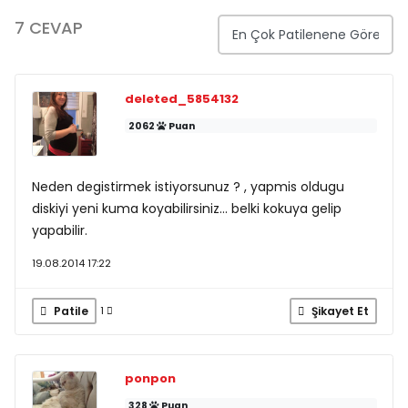
7 CEVAP
deleted_5854132
2062
Puan
Neden degistirmek istiyorsunuz ? , yapmis oldugu
diskiyi yeni kuma koyabilirsiniz... belki kokuya gelip
yapabilir.
19.08.2014 17:22
Patile
Şikayet Et
1
ponpon
328
Puan