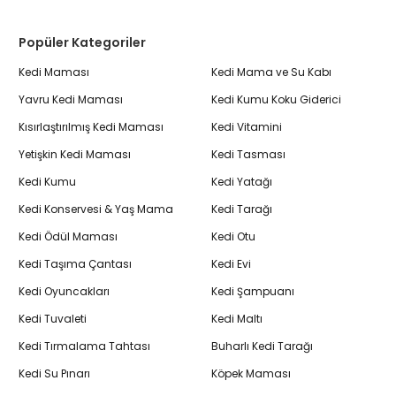
Popüler Kategoriler
Kedi Maması
Kedi Mama ve Su Kabı
Yavru Kedi Maması
Kedi Kumu Koku Giderici
Kısırlaştırılmış Kedi Maması
Kedi Vitamini
Yetişkin Kedi Maması
Kedi Tasması
Kedi Kumu
Kedi Yatağı
Kedi Konservesi & Yaş Mama
Kedi Tarağı
Kedi Ödül Maması
Kedi Otu
Kedi Taşıma Çantası
Kedi Evi
Kedi Oyuncakları
Kedi Şampuanı
Kedi Tuvaleti
Kedi Maltı
Kedi Tırmalama Tahtası
Buharlı Kedi Tarağı
Kedi Su Pınarı
Köpek Maması