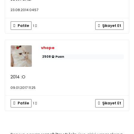
23.08.2014 04:57
Patile
Şikayet Et
1
vhope
2508
Puan
2014 :O
09.01.2017 11:25
Patile
Şikayet Et
1