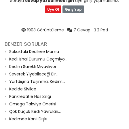
Soruya
cevap yazabilmek için
üye girişi yapmalısınız.
Üye Ol
Giriş Yap
1903 Görüntüleme
7 Cevap
2 Pati
BENZER SORULAR
Sokaktaki Kedilere Mama
Kedi İshal Durumu Geçmiyo...
Kedim Sürekli Miyavlıyor
Severek Yiyebileceği Bir...
Yurtdışına Taşınma, Kedim...
Kedide Sivilce
Pankreatitle Hastalığı
Omega Takviye Önerisi
Çok Küçük Kedi Yavruları...
Kedimde Kanlı Dışkı