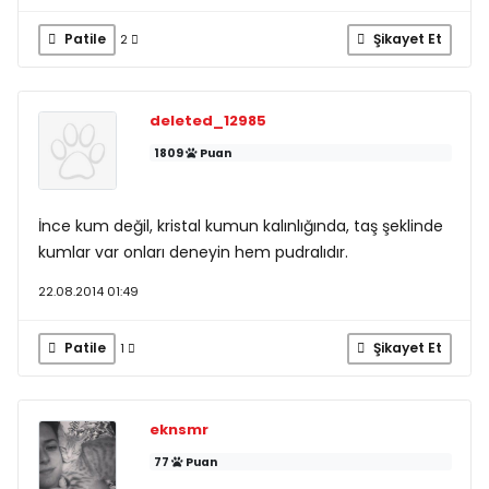
Patile
Şikayet Et
2
deleted_12985
1809
Puan
İnce kum değil, kristal kumun kalınlığında, taş şeklinde
kumlar var onları deneyin hem pudralıdır.
22.08.2014 01:49
Patile
Şikayet Et
1
eknsmr
77
Puan