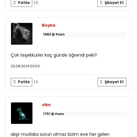
Patile
Şikayet Et
1
Boyka
1662
Puan
Çok teşekkürler kaç günde öğrendi peki?
22.08.2014 00:53
Patile
Şikayet Et
1
vlkn
1751
Puan
alışır mutlaka sorun olmaz bizim eve her gelen