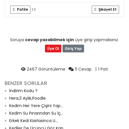
Patile
Şikayet Et
1
Soruya
cevap yazabilmek için
üye girişi yapmalısınız.
Üye Ol
Giriş Yap
2467 Görüntüleme
11 Cevap
1 Pati
BENZER SORULAR
İndirim Kodu ?
Hera,3 Aylık,Poodle
Kedim Her Yere Çişini Yap...
Kedim Su Pınarından Su İç...
Erkek Kedi Kisirlasinca U...
Kediler De Üçüncü Göz Kap...