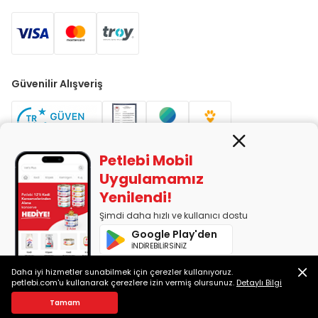
Güvenilir Alışveriş
Petlebi Mobil
Uygulamamız
Yenilendi!
PETLEBİ EVCİL HAYVAN ÜRÜNLERİ PAZ. SAN. TİC. LTD. ŞTİ. Alaşarköy
Mah. 1. Alaşar Cad. No: 9 Osmangazi/Bursa
Şimdi daha hızlı ve kullanıcı dostu
7290599225 vergi numarasıyla Uludağ Vergi Dairesi'ne bağlıdır.
Google Play'den
İNDİREBİLİRSİNİZ
App Store'dan
Daha iyi hizmetler sunabilmek için çerezler kullanıyoruz.
2014-2026 © petlebi.com v11.88.0
İNDİREBİLİRSİNİZ
petlebi.com'u kullanarak çerezlere izin vermiş olursunuz.
Detaylı Bilgi
Bursa'da sevgiyle yapıldı.
Tamam