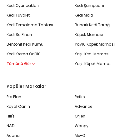
Kedi Oyuncakları
Kedi Şampuanı
Kedi Tuvaleti
Kedi Maltı
Kedi Tırmalama Tahtası
Buharlı Kedi Tarağı
Kedi Su Pınarı
Köpek Maması
Bentonit Kedi Kumu
Yavru Köpek Maması
Kedi Krema Ödülü
Yaşlı Kedi Maması
Tümünü Gör
Yaşlı Köpek Maması
Popüler Markalar
Pro Plan
Reflex
Royal Canin
Advance
Hill's
Orijen
N&D
Wanpy
Acana
Me-O