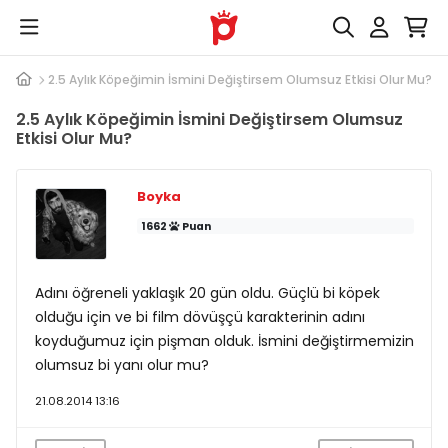
onular
2.5 Aylık Köpeğimin İsmini Değiştirsem Olumsuz Etkisi Olur Mu?
2.5 Aylık Köpeğimin İsmini Değiştirsem Olumsuz
Etkisi Olur Mu?
Boyka
1662
Puan
Adını öğreneli yaklaşık 20 gün oldu. Güçlü bi köpek
olduğu için ve bi film dövüşçü karakterinin adını
koyduğumuz için pişman olduk. İsmini değiştirmemizin
olumsuz bi yanı olur mu?
21.08.2014 13:16