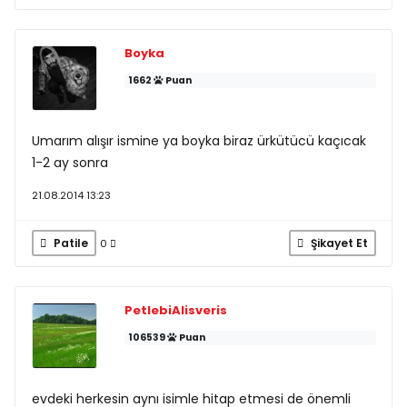
Boyka
1662
Puan
Umarım alışır ismine ya boyka biraz ürkütücü kaçıcak
1-2 ay sonra
21.08.2014 13:23
Patile
Şikayet Et
0
PetlebiAlisveris
106539
Puan
evdeki herkesin aynı isimle hitap etmesi de önemli