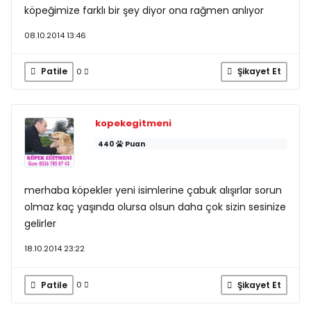
köpeğimize farklı bir şey diyor ona rağmen anlıyor
08.10.2014 13:46
Patile
Şikayet Et
0
kopekegitmeni
440
Puan
merhaba köpekler yeni isimlerine çabuk alışırlar sorun
olmaz kaç yaşında olursa olsun daha çok sizin sesinize
gelirler
18.10.2014 23:22
Patile
Şikayet Et
0