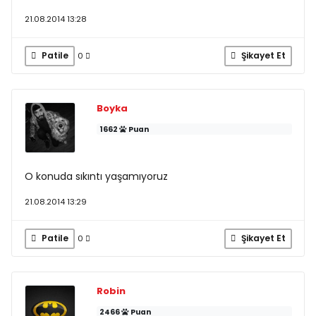
21.08.2014 13:28
Patile
Şikayet Et
0
Boyka
1662
Puan
O konuda sıkıntı yaşamıyoruz
21.08.2014 13:29
Patile
Şikayet Et
0
Robin
2466
Puan