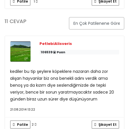
Patile
Şikayet Et
1
11 CEVAP
PetlebiAlisveris
106539
Puan
kediler bu tip şeylere köpeklere nazaran daha zor
alışan hayvanlar biz ona benekli adını verdik ama
benoş ya da kızım diye seslendiğimizde de tepki
veriyor, bence bir sorun yaratmayacaktır sadece 20
günden biraz uzun sürer diye düşünüyorum
21.08.2014 13:22
Patile
Şikayet Et
2