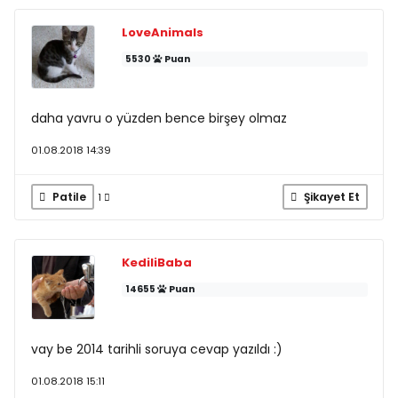
LoveAnimals
5530
Puan
daha yavru o yüzden bence birşey olmaz
01.08.2018 14:39
Patile
Şikayet Et
1
KediliBaba
14655
Puan
vay be 2014 tarihli soruya cevap yazıldı :)
01.08.2018 15:11