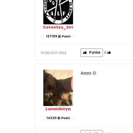
Cotontzu_Siri
127155
Puan
Patile
0
31.08.2017 14:53
Aaaa :D
Lunasibirya
14320
Puan