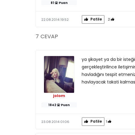
81
Puan
Patile
2
22.08.2014 19:52
7 CEVAP
ya şikayet ya da bir isteği
gerçekleştirilince iletişi
havladığını tespit etmeniz
havlayacak takati kalması
jolom
1842
Puan
Patile
1
23.08.2014 01:06