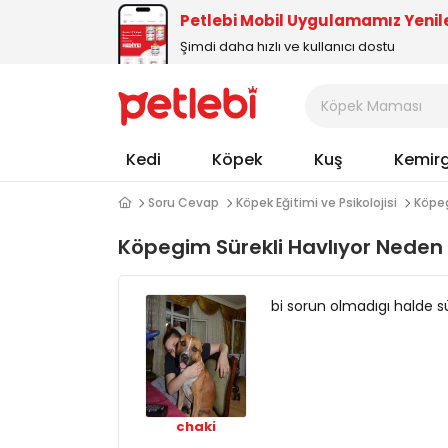
Petlebi Mobil Uygulamamız Yenil
Şimdi daha hızlı ve kullanıcı dostu
Kedi
Köpek
Kuş
Kemir
Soru Cevap
Köpek Eğitimi ve Psikolojisi
Köpeg
Köpegim Sürekli Havlıyor Neden O
bi sorun olmadıgı halde sü
chaki