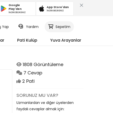
Google
App Store'dan
Play'den
İNDİREBİLİRSİNİZ
İNDİREBİLİRSİNİZ
iş Yap
Yardım
Sepetim
ar
Pati Kulüp
Yuva Arayanlar
1808 Görüntüleme
7 Cevap
2 Pati
SORUNUZ MU VAR?
Uzmanlardan ve diğer üyelerden
faydalı cevaplar almak için: