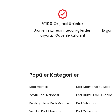
%100 Orijinal Ürünler
Ürünlerimizi resmi tedarikçilerden
15 gün
alıyoruz. Güvenle kullanın!
Popüler Kategoriler
Kedi Maması
Kedi Mama ve Su Kabı
Yavru Kedi Maması
Kedi Kumu Koku Gideric
Kısırlaştırılmış Kedi Maması
Kedi Vitamini
Yetişkin Kedi Maması
Kedi Tasması