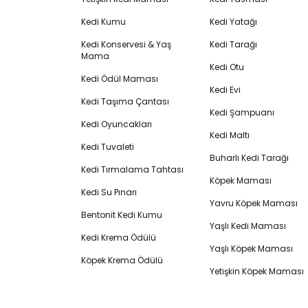
Kedi Kumu
Kedi Yatağı
Kedi Konservesi & Yaş
Kedi Tarağı
Mama
Kedi Otu
Kedi Ödül Maması
Kedi Evi
Kedi Taşıma Çantası
Kedi Şampuanı
Kedi Oyuncakları
Kedi Maltı
Kedi Tuvaleti
Buharlı Kedi Tarağı
Kedi Tırmalama Tahtası
Köpek Maması
Kedi Su Pınarı
Yavru Köpek Maması
Bentonit Kedi Kumu
Yaşlı Kedi Maması
Kedi Krema Ödülü
Yaşlı Köpek Maması
Köpek Krema Ödülü
Yetişkin Köpek Maması