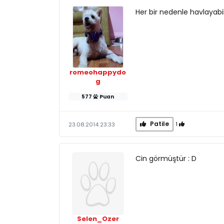
Her bir nedenle havlayabili
romeohappydo
g
577
Puan
Patile
1
23.08.2014 23:33
Cin görmüştür : D
Selen_Ozer