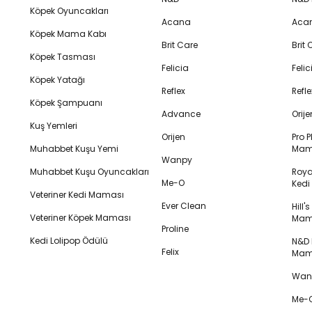
Köpek Oyuncakları
Acana
Aca
Köpek Mama Kabı
Brit Care
Brit
Köpek Tasması
Felicia
Feli
Köpek Yatağı
Reflex
Refl
Köpek Şampuanı
Advance
Orij
Kuş Yemleri
Orijen
Pro P
Muhabbet Kuşu Yemi
Mam
Wanpy
Muhabbet Kuşu Oyuncakları
Royal
Me-O
Ked
Veteriner Kedi Maması
Ever Clean
Hill'
Veteriner Köpek Maması
Mam
Proline
Kedi Lolipop Ödülü
N&D K
Felix
Mam
Wanp
Me-O