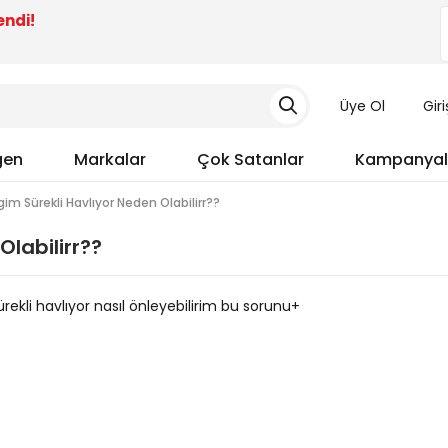
endi!
Üye Ol
Gir
gen
Markalar
Çok Satanlar
Kampanyal
im Sürekli Havlıyor Neden Olabilirr??
labilirr??
rekli havlıyor nasıl önleyebilirim bu sorunu+