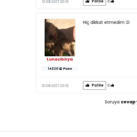
Patile
0
31.08.2017 20:13
Hiç dikkat etmedim :D
Lunasibirya
14320
Puan
Patile
0
31.08.2017 20:13
Soruya
cevap 