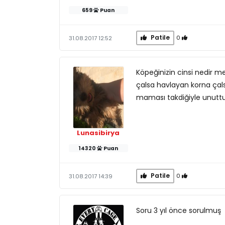
659
Puan
Patile
0
31.08.2017 12:52
Köpeğinizin cinsi nedir m
çalsa havlayan korna çals
maması takdiğiyle unuttur
Lunasibirya
14320
Puan
Patile
0
31.08.2017 14:39
Soru 3 yıl önce sorulmuş