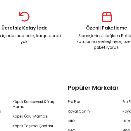
Ücretsiz Kolay İade
Özenli Paketleme
 içinde iade edin, kargo ücreti
Siparişlerinizi sağlam Petl
yok!
kutularına yerleştiriyor, öz
paketliyoruz.
Popüler Markalar
Köpek Konservesi & Yaş
Pro Plan
Pro 
Mama
i
Royal Canin
Roya
Köpek Ödül Maması
Hill's
Hill
Köpek Taşıma Çantası
N&D
N&D