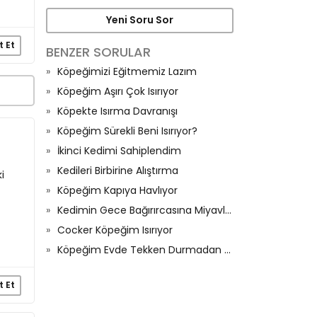
Yeni Soru Sor
t Et
BENZER SORULAR
Köpeğimizi Eğitmemiz Lazım
Köpeğim Aşırı Çok Isırıyor
Köpekte Isırma Davranışı
Köpeğim Sürekli Beni Isırıyor?
İkinci Kedimi Sahiplendim
Kedileri Birbirine Alıştırma
i
Köpeğim Kapıya Havlıyor
Kedimin Gece Bağırırcasına Miyavlaması
Cocker Köpeğim Isırıyor
Köpeğim Evde Tekken Durmadan Havlıyor
t Et