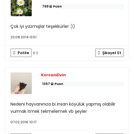
769
Puan
Çok iyi yazmışlar teşekkürler :))
23.08.2014 13:51
Patile
Şikayet Et
0
KorsanElvin
1357
Puan
Nedeni hayvanınıza bi insan köyülük yapmış olabilir
vurmak itmek tekmelemek vb şeyler
07.02.2016 10:17