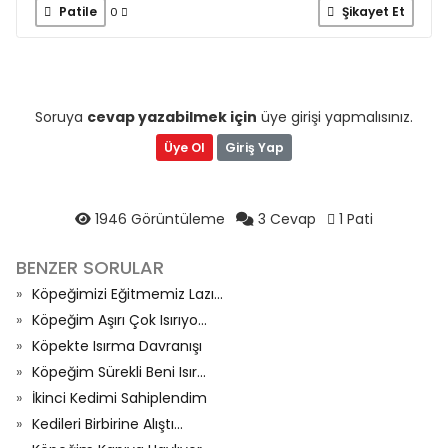
Patile
Şikayet Et
0
Soruya
cevap yazabilmek için
üye girişi yapmalısınız.
Üye Ol
Giriş Yap
1946 Görüntüleme
3 Cevap
1 Pati
BENZER SORULAR
Köpeğimizi Eğitmemiz Lazı...
Köpeğim Aşırı Çok Isırıyo...
Köpekte Isırma Davranışı
Köpeğim Sürekli Beni Isır...
İkinci Kedimi Sahiplendim
Kedileri Birbirine Alıştı...