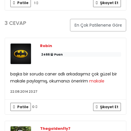
Patile
Şikayet Et
1
3 CEVAP
Robin
2466
Puan
başka bir soruda caner adlı arkadaşımız çok güzel bir
makale paylaşmış, okumanızı öneririm
makale
22.08.2014 23:27
Patile
Şikayet Et
0
Thegoldenfly7