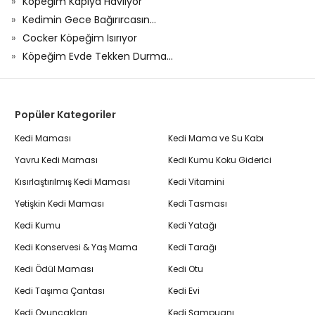
Köpeğim Kapıya Havlıyor
Kedimin Gece Bağırırcasın...
Cocker Köpeğim Isırıyor
Köpeğim Evde Tekken Durma...
Popüler Kategoriler
Kedi Maması
Kedi Mama ve Su Kabı
Yavru Kedi Maması
Kedi Kumu Koku Giderici
Kısırlaştırılmış Kedi Maması
Kedi Vitamini
Yetişkin Kedi Maması
Kedi Tasması
Kedi Kumu
Kedi Yatağı
Kedi Konservesi & Yaş Mama
Kedi Tarağı
Kedi Ödül Maması
Kedi Otu
Kedi Taşıma Çantası
Kedi Evi
Kedi Oyuncakları
Kedi Şampuanı