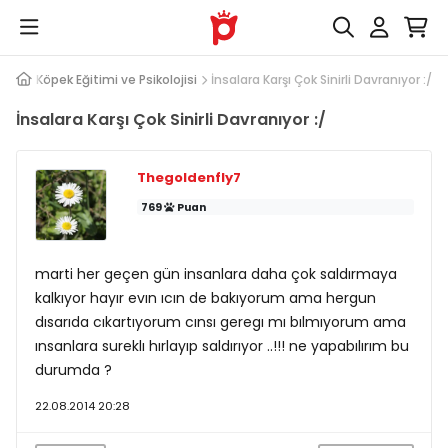
evap
Köpek Eğitimi ve Psikolojisi
İnsalara Karşı Çok Sinirli Davranıyor :/
İnsalara Karşı Çok Sinirli Davranıyor :/
Thegoldenfly7
769
Puan
marti her geçen gün insanlara daha çok saldırmaya
kalkıyor hayır evın ıcın de bakıyorum ama hergun
dısarıda cıkartıyorum cınsı geregı mı bılmıyorum ama
ınsanlara sureklı hırlayıp saldırıyor ..!!! ne yapabılırım bu
durumda ?
22.08.2014 20:28