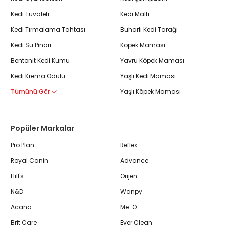
Kedi Tuvaleti
Kedi Maltı
Kedi Tırmalama Tahtası
Buharlı Kedi Tarağı
Kedi Su Pınarı
Köpek Maması
Bentonit Kedi Kumu
Yavru Köpek Maması
Kedi Krema Ödülü
Yaşlı Kedi Maması
Tümünü Gör
Yaşlı Köpek Maması
Popüler Markalar
Pro Plan
Reflex
Royal Canin
Advance
Hill's
Orijen
N&D
Wanpy
Acana
Me-O
Brit Care
Ever Clean