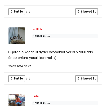
Patile
Şikayet Et
3
vrlfth
1596
Puan
Dışarda o kadar iki ayaklı hayvanlar var ki pitbull dan
önce onlara yasak konmalı. :)
20.09.2014 08:47
Patile
Şikayet Et
3
Lulu
1695
Puan