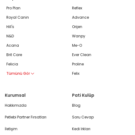
Pro Plan
Reflex
Royal Canin
Advance
Hill's
Orijen
N&D
Wanpy
Acana
Me-O
Brit Care
Ever Clean
Felicia
Proline
Tümünü Gör
Felix
Kurumsal
Pati Kulüp
Hakkımızda
Blog
Petlebi Partner Fırsatları
Soru Cevap
İletişim
Kedi Irkları