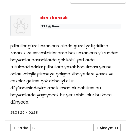
denizboncuk
339
Puan
pitbullar güzel insanların elinde güzel yetiştirilirse
zararsız ve sevimlidirler.ama bazı insanların yüzünden
hayvanlar barınaklarda çok kötü şartlarda
tutulmaktadırlar.pitbullara yasak konulması yerine
onları vahşileştirmeye çalışan zihniyetlere yasak ve
cezalar gelirse çok daha iyi olur
düşüncesindeyim.azıcık insan olunabilirse bu
hayvanlarda yaşayacak bir yer sahibi olur bu koca
dünyada.
25.08.2014 02:38
Patile
Şikayet Et
12