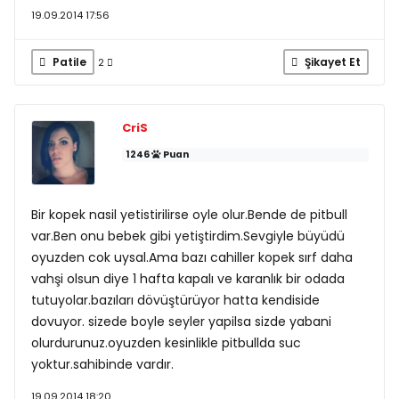
19.09.2014 17:56
Patile
Şikayet Et
2
CriS
1246
Puan
Bir kopek nasil yetistirilirse oyle olur.Bende de pitbull
var.Ben onu bebek gibi yetiştirdim.Sevgiyle büyüdü
oyuzden cok uysal.Ama bazı cahiller kopek sırf daha
vahşi olsun diye 1 hafta kapalı ve karanlık bir odada
tutuyolar.bazıları dövüştürüyor hatta kendiside
dovuyor. sizede boyle seyler yapilsa sizde yabani
olurdurunuz.oyuzden kesinlikle pitbullda suc
yoktur.sahibinde vardır.
19.09.2014 18:20