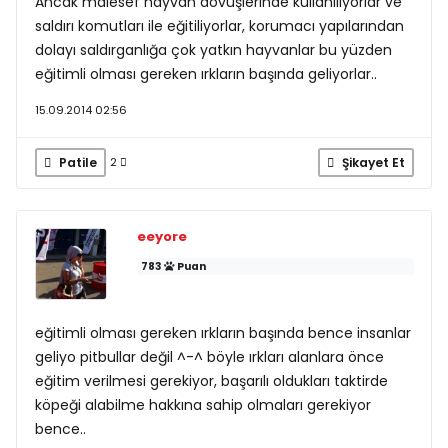
Ancak malesef hayvan dövüşlerinde kullanılıyorlar ve
saldırı komutları ile eğitiliyorlar, korumacı yapılarından
dolayı saldırganlığa çok yatkın hayvanlar bu yüzden
eğitimli olması gereken ırkların başında geliyorlar..
15.09.2014 02:56
Patile
Şikayet Et
2
eeyore
783
Puan
eğitimli olması gereken ırkların başında bence insanlar
geliyo pitbullar değil ^-^ böyle ırkları alanlara önce
eğitim verilmesi gerekiyor, başarılı oldukları taktirde
köpeği alabilme hakkına sahip olmaları gerekiyor
bence..