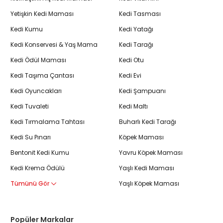
Yetişkin Kedi Maması
Kedi Tasması
Kedi Kumu
Kedi Yatağı
Kedi Konservesi & Yaş Mama
Kedi Tarağı
Kedi Ödül Maması
Kedi Otu
Kedi Taşıma Çantası
Kedi Evi
Kedi Oyuncakları
Kedi Şampuanı
Kedi Tuvaleti
Kedi Maltı
Kedi Tırmalama Tahtası
Buharlı Kedi Tarağı
Kedi Su Pınarı
Köpek Maması
Bentonit Kedi Kumu
Yavru Köpek Maması
Kedi Krema Ödülü
Yaşlı Kedi Maması
Tümünü Gör
Yaşlı Köpek Maması
Popüler Markalar