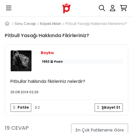
Soru Cevap
Köpek Irkları
Pitbull Yasağı Hakkında Fikirleriniz?
Pitbull Yasağı Hakkında Fikirleriniz?
Boyka
1662
Puan
Pitbullar hakkında fikirleriniz nelerdir?
25.08.2014 02:26
Patile
Şikayet Et
3
19 CEVAP