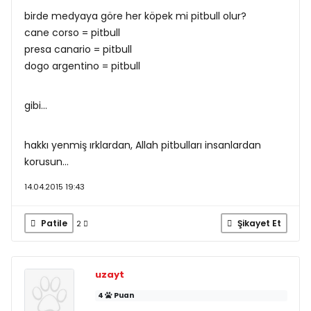
birde medyaya göre her köpek mi pitbull olur?
cane corso = pitbull
presa canario = pitbull
dogo argentino = pitbull
gibi...
hakkı yenmiş ırklardan, Allah pitbulları insanlardan
korusun...
14.04.2015 19:43
Patile
Şikayet Et
2
uzayt
4
Puan