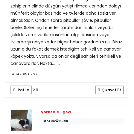
sahiplerin elinde düzgün yetiştirilmediklerinden dolayı
münferit olaylar basında ve tv.lerde daha fazla yer
almaktadır. Ondan sonra pitbullar şöyle, pitbullar
böyle. Sizler hiç terierler tarafından ısırılan veya bir
şekilde zarar verilen insanlarla ilgili basında veya
tv.lerde şimdiye kadar hiçbir haber gördünüzmü. Biraz
uzun oldu fakat demek istediğim tehlikeli ve canavar
köpek yoktur, varsa da onlar değil sahipleri tehlikeli ve
canavardırlar. Nokta.........
14.04.2015 02:27
Patile
Şikayet Et
2
yorkshia_gsd
107496
Puan