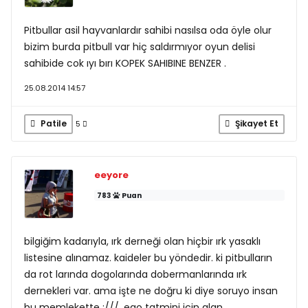
Pitbullar asil hayvanlardır sahibi nasılsa oda öyle olur
bizim burda pitbull var hiç saldırmıyor oyun delisi
sahibide cok ıyı bırı KOPEK SAHIBINE BENZER .
25.08.2014 14:57
Patile
Şikayet Et
5
eeyore
783
Puan
bilgiğim kadarıyla, ırk derneği olan hiçbir ırk yasaklı
listesine alınamaz. kaideler bu yöndedir. ki pitbulların
da rot larında dogolarında dobermanlarında ırk
dernekleri var. ama işte ne doğru ki diye soruyo insan
bu memlekette :///. ego tatmini için alan