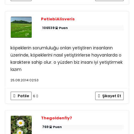
PetlebiAlisveris
106539
Puan
köpeklerin sorumluluğu onları yetiştiren insanların
üzerinde, köpeklerini nasıl yetiştirirlerse hayvanlarda o
karaktere sahip olur. o yüzden biz insanı iyi yetiştirmek
lazım
25.08.2014 02:53
Patile
Şikayet Et
6
Thegoldenfly7
769
Puan