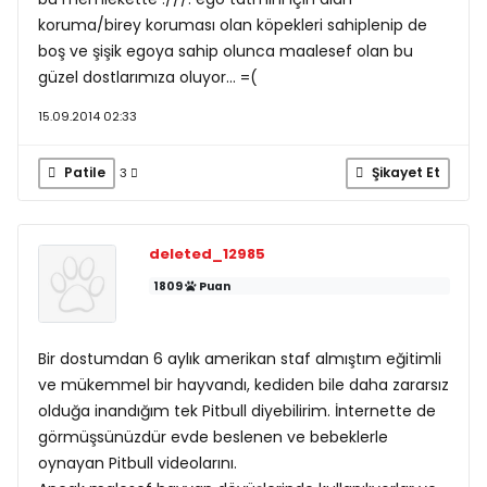
koruma/birey koruması olan köpekleri sahiplenip de
boş ve şişik egoya sahip olunca maalesef olan bu
güzel dostlarımıza oluyor... =(
15.09.2014 02:33
Patile
Şikayet Et
3
deleted_12985
1809
Puan
Bir dostumdan 6 aylık amerikan staf almıştım eğitimli
ve mükemmel bir hayvandı, kediden bile daha zararsız
olduğa inandığım tek Pitbull diyebilirim. İnternette de
görmüşsünüzdür evde beslenen ve bebeklerle
oynayan Pitbull videolarını.