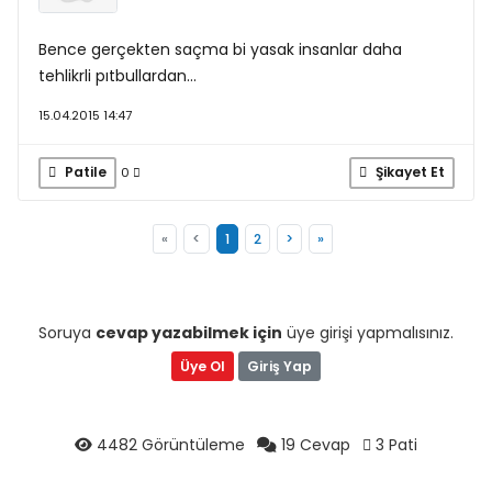
Bence gerçekten saçma bi yasak insanlar daha
tehlikrli pıtbullardan...
15.04.2015 14:47
Patile
Şikayet Et
0
«
<
1
2
>
»
Soruya
cevap yazabilmek için
üye girişi yapmalısınız.
Üye Ol
Giriş Yap
4482 Görüntüleme
19 Cevap
3 Pati