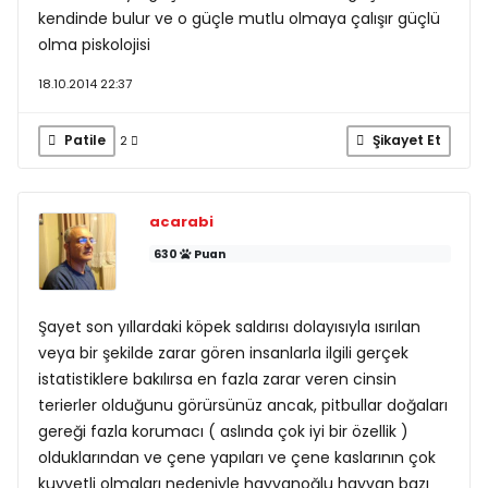
kendinde bulur ve o güçle mutlu olmaya çalışır güçlü
olma piskolojisi
18.10.2014 22:37
Patile
Şikayet Et
2
acarabi
630
Puan
Şayet son yıllardaki köpek saldırısı dolayısıyla ısırılan
veya bir şekilde zarar gören insanlarla ilgili gerçek
istatistiklere bakılırsa en fazla zarar veren cinsin
terierler olduğunu görürsünüz ancak, pitbullar doğaları
gereği fazla korumacı ( aslında çok iyi bir özellik )
olduklarından ve çene yapıları ve çene kaslarının çok
kuvvetli olmaları nedeniyle hayvanoğlu hayvan bazı