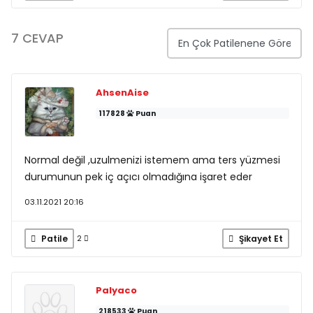
7 CEVAP
AhsenAise
117828
Puan
Normal değil ,uzulmenizi istemem ama ters yüzmesi
durumunun pek iç açıcı olmadığına işaret eder
03.11.2021 20:16
Patile
Şikayet Et
2
Palyaco
218533
Puan