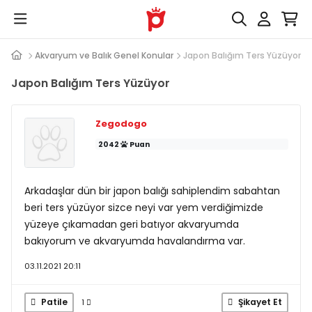
 Cevap
Akvaryum ve Balık Genel Konular
Japon Balığım Ters Yüzüyor
Japon Balığım Ters Yüzüyor
Zegodogo
2042
Puan
Arkadaşlar dün bir japon balığı sahiplendim sabahtan
beri ters yüzüyor sizce neyi var yem verdiğimizde
yüzeye çıkamadan geri batıyor akvaryumda
bakıyorum ve akvaryumda havalandırma var.
03.11.2021 20:11
Patile
Şikayet Et
1