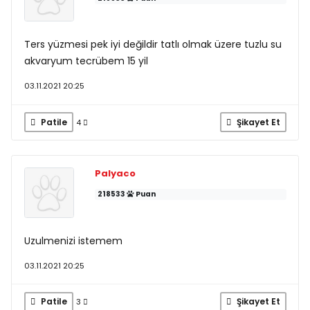
Ters yüzmesi pek iyi değildir tatlı olmak üzere tuzlu su
akvaryum tecrübem 15 yil
03.11.2021 20:25
Patile
Şikayet Et
4
Palyaco
218533
Puan
Uzulmenizi istemem
03.11.2021 20:25
Patile
Şikayet Et
3