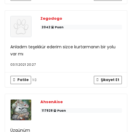
Zegodogo
2042
Puan
Anladım teşekkür ederim sizce kurtarmanın bir yolu
var mı
03.11.2021 20:27
Patile
Şikayet Et
1
AhsenAise
117828
Puan
Üzgünüm