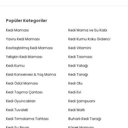
Popüler Kategoriler
Kedi Maması
Kedi Mama ve Su Kabı
Yavru Kedi Maması
Kedi Kumu Koku Giderici
Kısırlaştırılmış Kedi Maması
Kedi Vitamini
Yetişkin Kedi Maması
Kedi Tasması
Kedi Kumu
Kedi Yatağı
Kedi Konservesi & Yaş Mama
Kedi Tarağı
Kedi Ödül Maması
Kedi Otu
Kedi Taşıma Çantası
Kedi Evi
Kedi Oyuncakları
Kedi Şampuanı
Kedi Tuvaleti
Kedi Maltı
Kedi Tırmalama Tahtası
Buharlı Kedi Tarağı
Kedi Su Pınarı
Köpek Maması