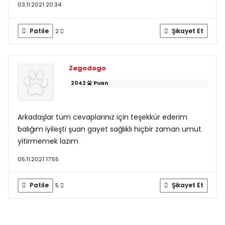
03.11.2021 20:34
Patile
Şikayet Et
2
Zegodogo
2042
Puan
Arkadaşlar tüm cevaplarınız için teşekkür ederim
balığım iyileşti şuan gayet sağlıklı hiçbir zaman umut
yitirmemek lazım
05.11.2021 17:55
Patile
Şikayet Et
5