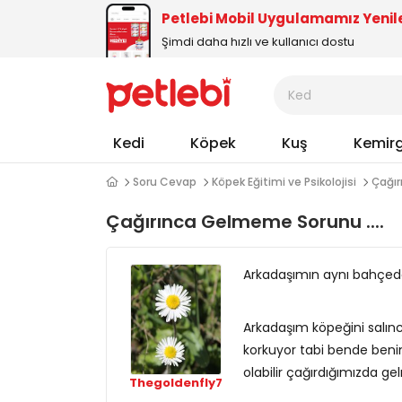
Petlebi Mobil Uygulamamız Yenil
Şimdi daha hızlı ve kullanıcı dostu
Kedi
Köpek
Kuş
Kemir
Soru Cevap
Köpek Eğitimi ve Psikolojisi
Çağır
Çağırınca Gelmeme Sorunu ....
Arkadaşımın aynı bahçedey
Arkadaşım köpeğini salınca
korkuyor tabi bende beni
olabilir çağırdığımızda ge
Thegoldenfly7