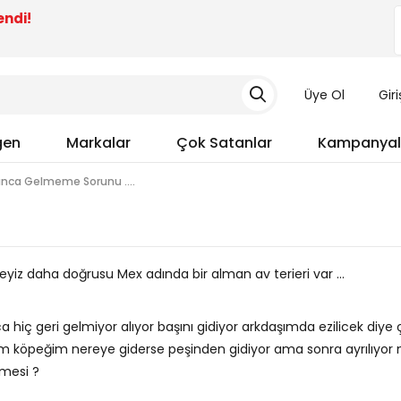
endi!
Üye Ol
Gir
gen
Markalar
Çok Satanlar
Kampanyal
ınca Gelmeme Sorunu ....
iz daha doğrusu Mex adında bir alman av terieri var ...
 hiç geri gelmiyor alıyor başını gidiyor arkdaşımda ezilicek diye 
m köpeğim nereye giderse peşinden gidiyor ama sonra ayrılıyor n
lmesi ?