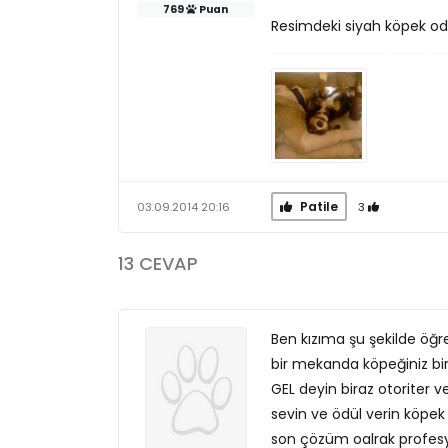
769
Puan
Resimdeki siyah köpek od
Patile
3
03.09.2014 20:16
13 CEVAP
Ben kızıma şu şekilde öğr
bir mekanda köpeğiniz bir
GEL deyin biraz otoriter v
sevin ve ödül verin köpek
son çözüm oalrak profesyo