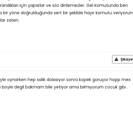
avrandıkları için yaparlar ve söz dinlemezler. Gel komutunda ben
a bir yöne doğrulduğunda sert bir şekilde hayır komutu veriyoru
lar zaten.
Şikaye
yle oynarken hep salık dolasıyor sonra kopek goruyor hopp mex
ti boyle degil bakmam bile yetiyor ama bılmıyorum cocuk gıbı .