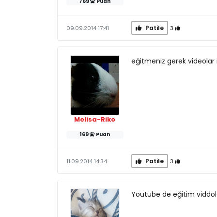
769
Puan
Patile
3
09.09.2014 17:41
eğitmeniz gerek videolar i
Melisa-Riko
169
Puan
Patile
3
11.09.2014 14:34
Youtube de eğitim viddoları