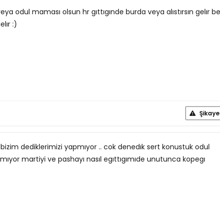
ya odul maması olsun hr gıttıgınde burda veya alıstırsın gelır b
lır :)
Şikaye
bizim dediklerimizi yapmıyor .. cok denedık sert konustuk odul
ıyor martiyi ve pashayı nasıl egıttıgımıde unutunca kopegı