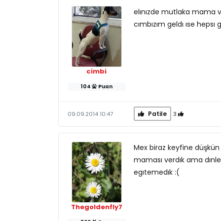
elınızde mutlaka mama ve
cımbızım geldı ıse hepsı ge
cimbi
104
Puan
Patile
3
09.09.2014 10:47
Mex biraz keyfine düşkün 
maması verdık ama dınlem
egıtemedık :(
Thegoldenfly7