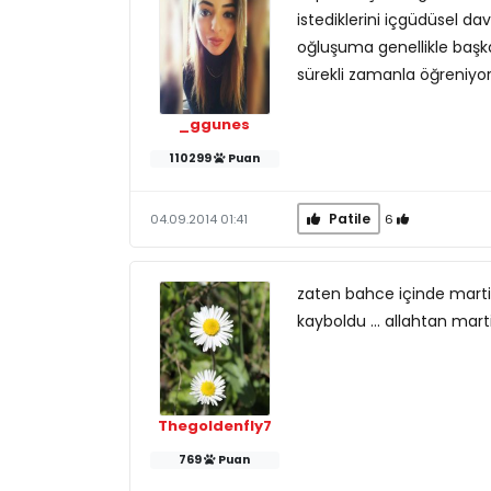
istediklerini içgüdüsel d
oğluşuma genellikle başk
sürekli zamanla öğreniyor
_ggunes
110299
Puan
Patile
6
04.09.2014 01:41
zaten bahce içinde marti
kayboldu ... allahtan mar
Thegoldenfly7
769
Puan