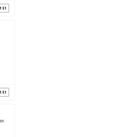
t Et
t Et
or.