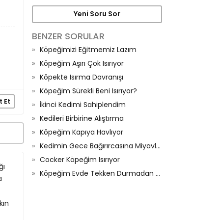
Yeni Soru Sor
BENZER SORULAR
Köpeğimizi Eğitmemiz Lazım
Köpeğim Aşırı Çok Isırıyor
Köpekte Isırma Davranışı
Köpeğim Sürekli Beni Isırıyor?
t Et
İkinci Kedimi Sahiplendim
Kedileri Birbirine Alıştırma
Köpeğim Kapıya Havlıyor
Kedimin Gece Bağırırcasına Miyavlaması
Cocker Köpeğim Isırıyor
ğı
Köpeğim Evde Tekken Durmadan Havlıyor
a
kın