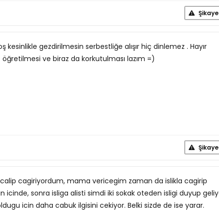
Şikaye
kesinlikle gezdirilmesin serbestliğe alışır hiç dinlemez . Hayır
e öğretilmesi ve biraz da korkutulması lazım =)
Şikaye
k calip cagiriyordum, mama vericegim zaman da islikla cagirip
cinde, sonra isliga alisti simdi iki sokak oteden isligi duyup geliy
gu icin daha cabuk ilgisini cekiyor. Belki sizde de ise yarar.