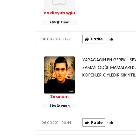
cakileyuboglu
265
Puan
Patile
3
06.09.2014 03:22
YAPACAĞIN EN GEREKLİ ŞE
ZAMAN ÖDÜL MAMALARI KU
KÖPEKLER ÖYLEDİR SIKINTI
Siranum
394
Puan
Patile
4
06.09.2014 06:44