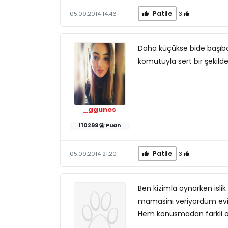
Patile
3
05.09.2014 14:46
Daha küçükse bide başıboş 
komutuyla sert bir şekild
_ggunes
110299
Puan
Patile
3
05.09.2014 21:20
Ben kizimla oynarken isli
mamasini veriyordum evin i
Hem konusmadan farkli oldu