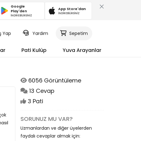
Google
App Store'dan
Play'den
İNDİREBİLİRSİNİZ
İNDİREBİLİRSİNİZ
iş Yap
Yardım
Sepetim
ar
Pati Kulüp
Yuva Arayanlar
6056 Görüntüleme
13 Cevap
3 Pati
çok
SORUNUZ MU VAR?
asıl
Uzmanlardan ve diğer üyelerden
faydalı cevaplar almak için: