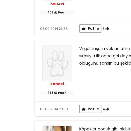
kenzei
153
Puan
Patile
5
03.09.2014 23:56
Virgül tuşum yok anlatım k
sırasıyla ilk önce gel dey
oldugunu sansın bu şekild
kenzei
153
Puan
Patile
4
03.09.2014 23:58
Köpekler çocuk gibi oldukl