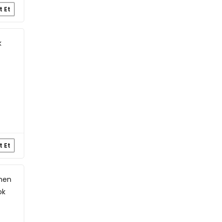
t Et
k
t Et
ğmen
ok