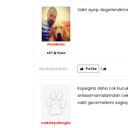
Vakit ayırıp degerlendirm
msekulu
457
Puan
Patile
2
06.09.2014 00:50
Kopeginiz daha cok kucuk,
anlasamamalarindan ceki
vakit gecirmelerini saglay
cakileyuboglu