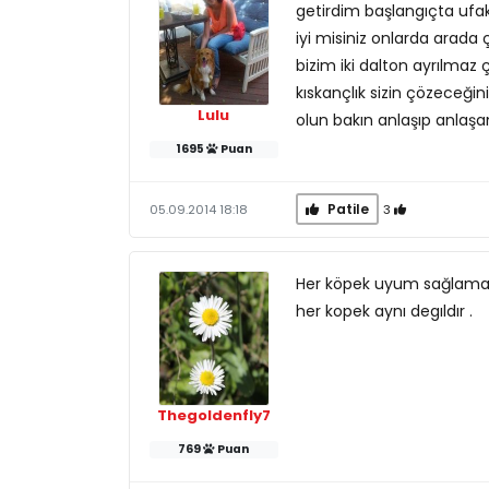
getirdim başlangıçta ufak 
iyi misiniz onlarda arada ç
bizim iki dalton ayrılmaz ç
kıskançlık sizin çözeceğ
Lulu
olun bakın anlaşıp anlaşa
1695
Puan
Patile
3
05.09.2014 18:18
Her köpek uyum sağlamaz
her kopek aynı degıldır .
Thegoldenfly7
769
Puan