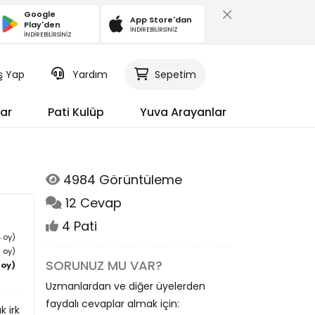
Google
App Store'dan
Play'den
İNDİREBİLİRSİNİZ
İNDİREBİLİRSİNİZ
iş Yap
Yardım
Sepetim
ar
Pati Kulüp
Yuva Arayanlar
4984 Görüntüleme
12 Cevap
4 Pati
4 oy)
 oy)
SORUNUZ MU VAR?
(22 oy)
Uzmanlardan ve diğer üyelerden
faydalı cevaplar almak için:
 irk