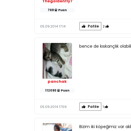
Thegoldenfly7
769
Puan
Patile
2
05.09.2014 17:14
bence de kıskançlık olabil
panchak
112093
Puan
Patile
1
05.09.2014 17:59
Bizim iki köpeğimiz var a