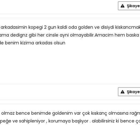
Şikaye
 bi arkadasimin kopegi 2 gun kaldi oda golden ve disiydi kiskancma
ama dedignz gibi her cinsle ayni olmayabilir.Amacim hem baska
e benim kizima arkadas olsun
Şikaye
em olmaz bence benimde goldenim var çok kıskanç olmasına ra
eğe ve sahipleniyor , korumaya başlıyor . alabilirsiniz ki bence ç