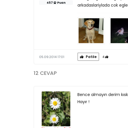
457
Puan
arkadaslariylada cok egle
Patile
4
05.09.2014 17:01
12 CEVAP
Bence almayın derim kıska
Hayır !