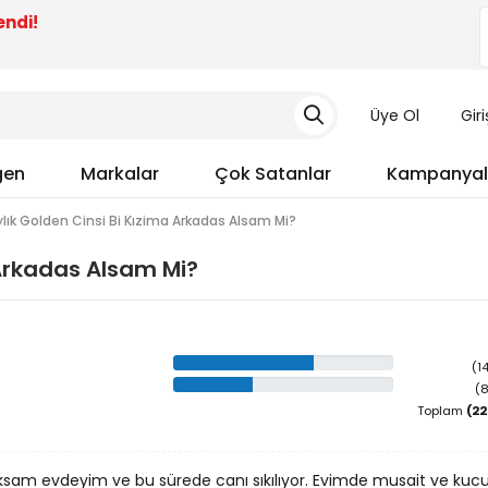
endi!
Üye Ol
Gir
gen
Markalar
Çok Satanlar
Kampanyal
ylık Golden Cinsi Bi Kızima Arkadas Alsam Mi?
 Arkadas Alsam Mi?
(1
(8
Toplam
ksam evdeyim ve bu sürede canı sıkılıyor. Evimde musait ve kucuk