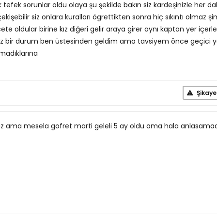
tefek sorunlar oldu olaya şu şekilde bakın siz kardeşinizle her da
ekişebilir siz onlara kuralları ögrettikten sonra hiç sıkıntı olmaz şi
ete oldular birine kız diğeri gelir araya girer aynı kaptan yer içerle
iniz bir durum ben üstesinden geldim ama tavsiyem önce geçici 
madıklarına
Şikaye
 ama mesela gofret marti geleli 5 ay oldu ama hala anlasamad