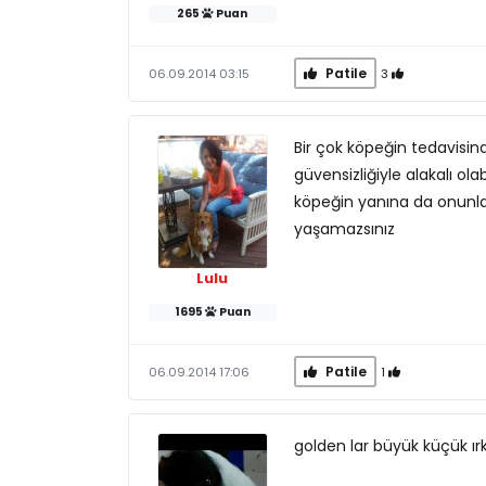
265
Puan
Patile
3
06.09.2014 03:15
Bir çok köpeğin tedavisi
güvensizliğiyle alakalı ola
köpeğin yanına da onunla 
yaşamazsınız
Lulu
1695
Puan
Patile
1
06.09.2014 17:06
golden lar büyük küçük ırk 