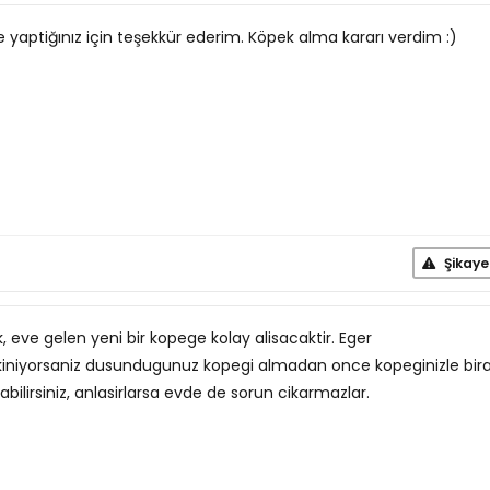
e yaptiğınız için teşekkür ederim. Köpek alma kararı verdim :)
Şikaye
 eve gelen yeni bir kopege kolay alisacaktir. Eger
niyorsaniz dusundugunuz kopegi almadan once kopeginizle bir
abilirsiniz, anlasirlarsa evde de sorun cikarmazlar.