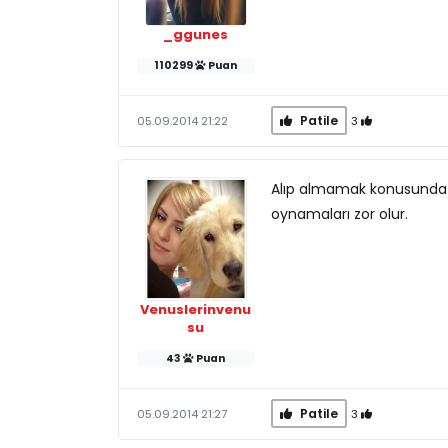
_ggunes
110299
Puan
Patile
3
05.09.2014 21:22
Alıp almamak konusunda 
oynamaları zor olur.
Venuslerinvenu
su
43
Puan
Patile
3
05.09.2014 21:27