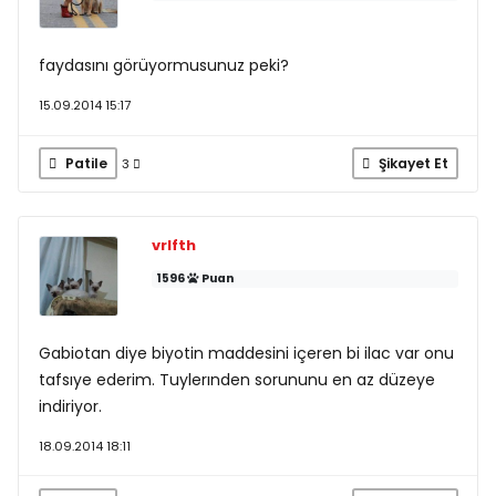
faydasını görüyormusunuz peki?
15.09.2014 15:17
Patile
Şikayet Et
3
vrlfth
1596
Puan
Gabiotan diye biyotin maddesini içeren bi ilac var onu
tafsıye ederim. Tuylerınden sorununu en az düzeye
indiriyor.
18.09.2014 18:11