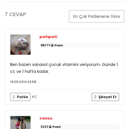
7 CEVAP
patipati
96771
Puan
Ben bazen sanasol çocuk vitamini veriyorum. Günde 1
cc ve 1 hafta kadar.
14.09.2014 22:58
Patile
Şikayet Et
4
cansu
3221
Puan