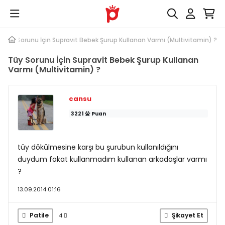
Tüy Sorunu İçin Supravit Bebek Şurup Kullanan Varmı (Multivitamin) ?
Tüy Sorunu İçin Supravit Bebek Şurup Kullanan
Varmı (Multivitamin) ?
cansu
3221
Puan
tüy dökülmesine karşı bu şurubun kullanıldığını
duydum fakat kullanmadım kullanan arkadaşlar varmı
?
13.09.2014 01:16
Patile
Şikayet Et
4