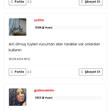
Patile
Şikayet Et
2
vrlfth
1596
Puan
Arti ölmüş tüyleri vücuttan alan taraklar var onlardan
kullanin
18.09.2014 18:12
Patile
Şikayet Et
2
gulinsahim
1923
Puan