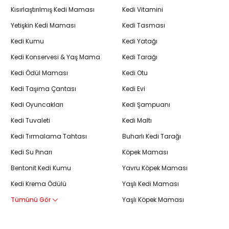
Kısırlaştırılmış Kedi Maması
Kedi Vitamini
Yetişkin Kedi Maması
Kedi Tasması
Kedi Kumu
Kedi Yatağı
Kedi Konservesi & Yaş Mama
Kedi Tarağı
Kedi Ödül Maması
Kedi Otu
Kedi Taşıma Çantası
Kedi Evi
Kedi Oyuncakları
Kedi Şampuanı
Kedi Tuvaleti
Kedi Maltı
Kedi Tırmalama Tahtası
Buharlı Kedi Tarağı
Kedi Su Pınarı
Köpek Maması
Bentonit Kedi Kumu
Yavru Köpek Maması
Kedi Krema Ödülü
Yaşlı Kedi Maması
Tümünü Gör
Yaşlı Köpek Maması