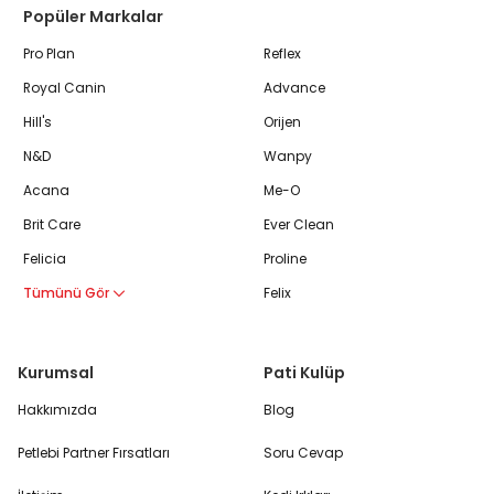
Popüler Markalar
Pro Plan
Reflex
Royal Canin
Advance
Hill's
Orijen
N&D
Wanpy
Acana
Me-O
Brit Care
Ever Clean
Felicia
Proline
Tümünü Gör
Felix
Kurumsal
Pati Kulüp
Hakkımızda
Blog
Petlebi Partner Fırsatları
Soru Cevap