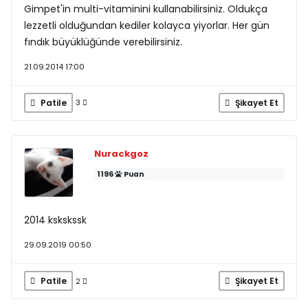
Gimpet'in multi-vitaminini kullanabilirsiniz. Oldukça
lezzetli olduğundan kediler kolayca yiyorlar. Her gün
fındık büyüklüğünde verebilirsiniz.
21.09.2014 17:00
Patile
Şikayet Et
3
Nurackgoz
1196
Puan
2014 kskskssk
29.09.2019 00:50
Patile
Şikayet Et
2