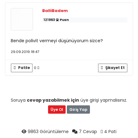
BalliBadem
121963
Puan
Bende polivit vermeyi düşünüyorum sizce?
29.09.2019 18:47
Patile
Şikayet Et
0
Soruya
cevap yazabilmek için
üye girişi yapmalısınız.
Üye Ol
Giriş Yap
9863 Görüntüleme
7 Cevap
4 Pati