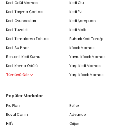
Kedi Ödül Maması
Kedi Otu
Kedi Taşıma Çantası
Kedi Evi
Kedi Oyuncakları
Kedi Şampuanı
Kedi Tuvaleti
Kedi Maltı
Kedi Tırmalama Tahtası
Buharlı Kedi Tarağı
Kedi Su Pınarı
Köpek Maması
Bentonit Kedi Kumu
Yavru Köpek Maması
Kedi Krema Ödülü
Yaşlı Kedi Maması
Tümünü Gör
Yaşlı Köpek Maması
Popüler Markalar
Pro Plan
Reflex
Royal Canin
Advance
Hill's
Orijen