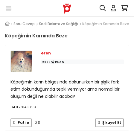
Soru Cevap
Kedi Bakımı ve Sağlığı
Köpeğimin Karnında Beze
Köpeğimin Karnında Beze
eren
2288
Puan
Köpeğimin karın bölgesinde dokunurken bir şişlik fark
etim dokunduğumda tepki vermiyor ama normal bir
oluşum değil ne olabilir acaba?
04.11.2014 18:59
Patile
Şikayet Et
2