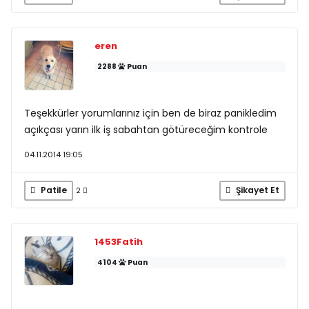
eren
2288
Puan
Teşekkürler yorumlarınız için ben de biraz panikledim
açıkçası yarın ilk iş sabahtan götüreceğim kontrole
04.11.2014 19:05
Patile
Şikayet Et
2
1453Fatih
4104
Puan