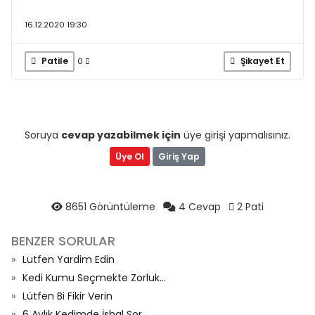
16.12.2020 19:30
Patile
Şikayet Et
0
Soruya
cevap yazabilmek için
üye girişi yapmalısınız.
Üye Ol
Giriş Yap
8651 Görüntüleme
4 Cevap
2 Pati
BENZER SORULAR
Lutfen Yardim Edin
Kedi Kumu Seçmekte Zorluk...
Lütfen Bi Fikir Verin
6 Aylık Kedimde İshal Sor...