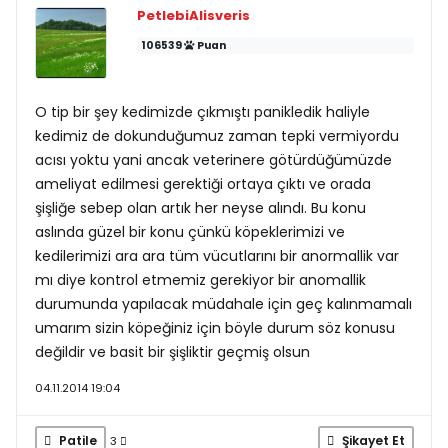
PetlebiAlisveris
106539
Puan
O tip bir şey kedimizde çıkmıştı panikledik haliyle
kedimiz de dokunduğumuz zaman tepki vermiyordu
acısı yoktu yani ancak veterinere götürdüğümüzde
ameliyat edilmesi gerektiği ortaya çıktı ve orada
şişliğe sebep olan artık her neyse alındı. Bu konu
aslında güzel bir konu çünkü köpeklerimizi ve
kedilerimizi ara ara tüm vücutlarını bir anormallik var
mı diye kontrol etmemiz gerekiyor bir anomallik
durumunda yapılacak müdahale için geç kalınmamalı
umarım sizin köpeğiniz için böyle durum söz konusu
değildir ve basit bir şişliktir geçmiş olsun
04.11.2014 19:04
Patile
Şikayet Et
3