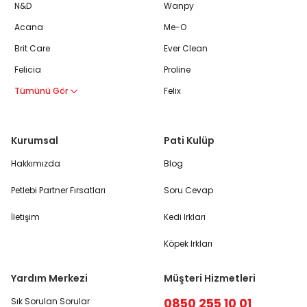
N&D
Wanpy
Acana
Me-O
Brit Care
Ever Clean
Felicia
Proline
Tümünü Gör
Felix
Kurumsal
Pati Kulüp
Hakkımızda
Blog
Petlebi Partner Fırsatları
Soru Cevap
İletişim
Kedi Irkları
Köpek Irkları
Yardım Merkezi
Müşteri Hizmetleri
0850 255 10 01
Sık Sorulan Sorular