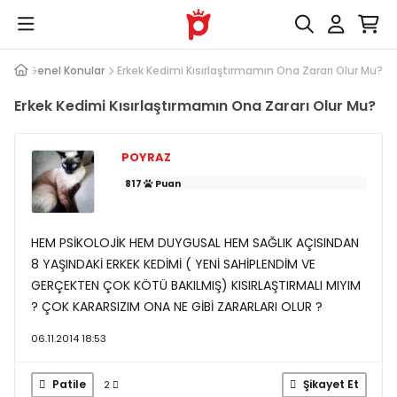
Kedi Genel Konular
Erkek Kedimi Kısırlaştırmamın Ona Zararı Olur Mu?
Erkek Kedimi Kısırlaştırmamın Ona Zararı Olur Mu?
POYRAZ
817
Puan
HEM PSİKOLOJİK HEM DUYGUSAL HEM SAĞLIK AÇISINDAN
8 YAŞINDAKİ ERKEK KEDİMİ ( YENİ SAHİPLENDİM VE
GERÇEKTEN ÇOK KÖTÜ BAKILMIŞ) KISIRLAŞTIRMALI MIYIM
? ÇOK KARARSIZIM ONA NE GİBİ ZARARLARI OLUR ?
06.11.2014 18:53
Patile
Şikayet Et
2