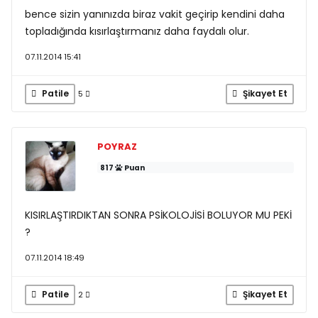
bence sizin yanınızda biraz vakit geçirip kendini daha
topladığında kısırlaştırmanız daha faydalı olur.
07.11.2014 15:41
Patile
Şikayet Et
5
POYRAZ
817
Puan
KISIRLAŞTIRDIKTAN SONRA PSİKOLOJİSİ BOLUYOR MU PEKİ
?
07.11.2014 18:49
Patile
Şikayet Et
2