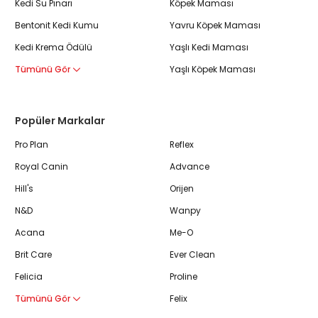
Kedi Su Pınarı
Köpek Maması
Bentonit Kedi Kumu
Yavru Köpek Maması
Kedi Krema Ödülü
Yaşlı Kedi Maması
Tümünü Gör
Yaşlı Köpek Maması
Popüler Markalar
Pro Plan
Reflex
Royal Canin
Advance
Hill's
Orijen
N&D
Wanpy
Acana
Me-O
Brit Care
Ever Clean
Felicia
Proline
Tümünü Gör
Felix