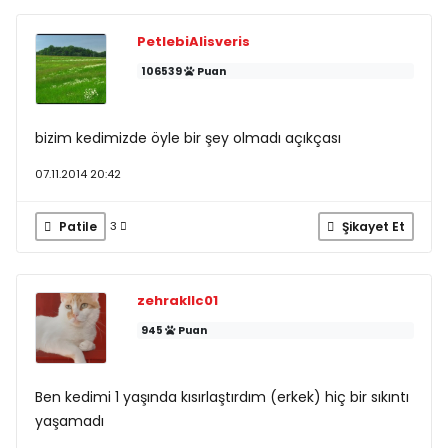
PetlebiAlisveris
106539
Puan
bizim kedimizde öyle bir şey olmadı açıkçası
07.11.2014 20:42
Patile
Şikayet Et
3
zehrakllc01
945
Puan
Ben kedimi 1 yaşında kısırlaştırdım (erkek) hiç bir sıkıntı
yaşamadı