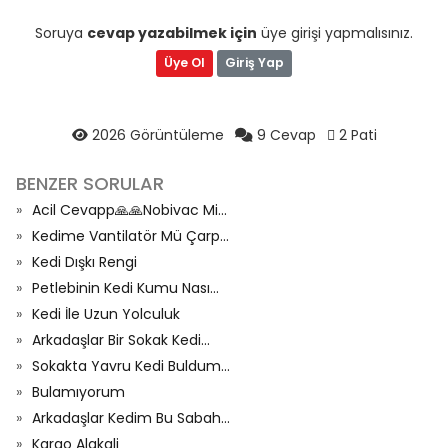
Soruya
cevap yazabilmek için
üye girişi yapmalısınız.
Üye Ol
Giriş Yap
2026 Görüntüleme
9 Cevap
2 Pati
BENZER SORULAR
Acil Cevapp🙏🙏Nobivac Mi...
Kedime Vantilatör Mü Çarp...
Kedi Dışkı Rengi
Petlebinin Kedi Kumu Nası...
Kedi İle Uzun Yolculuk
Arkadaşlar Bir Sokak Kedi...
Sokakta Yavru Kedi Buldum...
Bulamıyorum
Arkadaşlar Kedim Bu Sabah...
Kargo Alakali