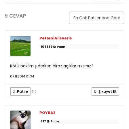
9 CEVAP
PetlebiAlisveris
106539
Puan
Kötü bakılmış derken biraz açıklar mısınız?
07.11.2014 01:34
Patile
Şikayet Et
2
POYRAZ
817
Puan