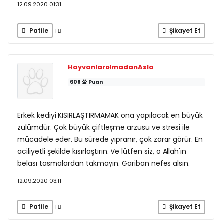
12.09.2020 01:31
Patile
Şikayet Et
1
HayvanlarolmadanAsla
608
Puan
Erkek kediyi KISIRLAŞTIRMAMAK ona yapılacak en büyük
zulümdür. Çok büyük çiftleşme arzusu ve stresi ile
mücadele eder. Bu sürede yıpranır, çok zarar görür. En
aciliyetli şekilde kısırlaştırın. Ve lütfen siz, o Allah'ın
belası tasmalardan takmayın. Gariban nefes alsın.
12.09.2020 03:11
Patile
Şikayet Et
1