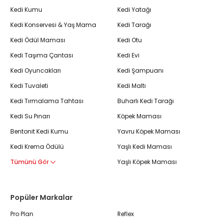
Kedi Kumu
Kedi Yatağı
Kedi Konservesi & Yaş Mama
Kedi Tarağı
Kedi Ödül Maması
Kedi Otu
Kedi Taşıma Çantası
Kedi Evi
Kedi Oyuncakları
Kedi Şampuanı
Kedi Tuvaleti
Kedi Maltı
Kedi Tırmalama Tahtası
Buharlı Kedi Tarağı
Kedi Su Pınarı
Köpek Maması
Bentonit Kedi Kumu
Yavru Köpek Maması
Kedi Krema Ödülü
Yaşlı Kedi Maması
Tümünü Gör
Yaşlı Köpek Maması
Popüler Markalar
Pro Plan
Reflex