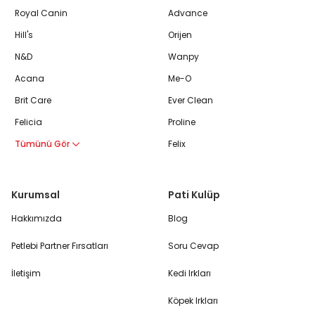
Royal Canin
Advance
Hill's
Orijen
N&D
Wanpy
Acana
Me-O
Brit Care
Ever Clean
Felicia
Proline
Tümünü Gör
Felix
Kurumsal
Pati Kulüp
Hakkımızda
Blog
Petlebi Partner Fırsatları
Soru Cevap
İletişim
Kedi Irkları
Köpek Irkları