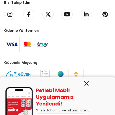
Bizi Takip Edin
Ödeme Yöntemleri
Güvenilir Alışveriş
Petlebi Mobil
Uygulamamız
Yenilendi!
PETLEBİ EVCİL HAYVAN ÜRÜNLERİ PAZ. SAN. TİC. LTD. ŞTİ. Alaşarköy
Mah. 1. Alaşar Cad. No: 9 Osmangazi/Bursa
Şimdi daha hızlı ve kullanıcı dostu