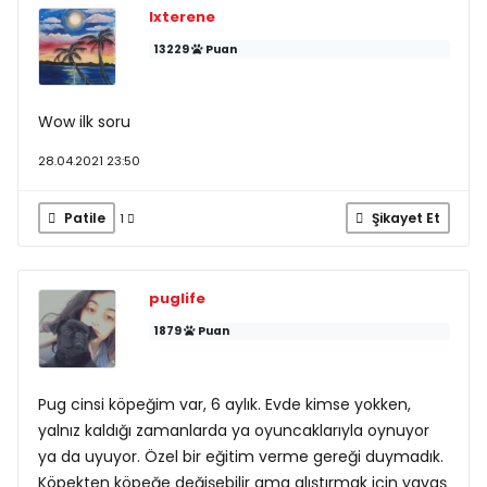
Ixterene
13229
Puan
Wow ilk soru
28.04.2021 23:50
Patile
Şikayet Et
1
puglife
1879
Puan
Pug cinsi köpeğim var, 6 aylık. Evde kimse yokken,
yalnız kaldığı zamanlarda ya oyuncaklarıyla oynuyor
ya da uyuyor. Özel bir eğitim verme gereği duymadık.
Köpekten köpeğe değişebilir ama alıştırmak için yavaş