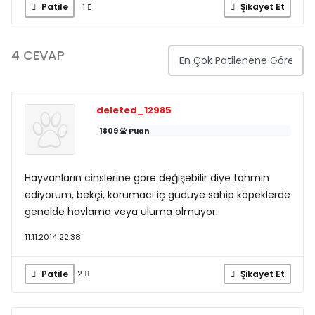
Patile
Şikayet Et
1
4 CEVAP
deleted_12985
1809
Puan
Hayvanların cinslerine göre değişebilir diye tahmin
ediyorum, bekçi, korumacı iç güdüye sahip köpeklerde
genelde havlama veya uluma olmuyor.
11.11.2014 22:38
Patile
Şikayet Et
2