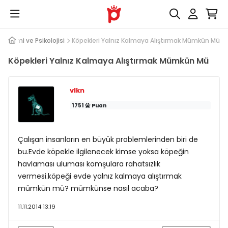
 Eğitimi ve Psikolojisi
Köpekleri Yalnız Kalmaya Alıştırmak Mümkün Mü
Köpekleri Yalnız Kalmaya Alıştırmak Mümkün Mü
vlkn
1751
Puan
Çalışan insanların en büyük problemlerinden biri de
bu.Evde köpekle ilgilenecek kimse yoksa köpeğin
havlaması uluması komşulara rahatsızlık
vermesi.köpeği evde yalnız kalmaya alıştırmak
mümkün mü? mümkünse nasıl acaba?
11.11.2014 13:19