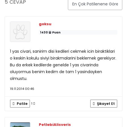
5 CEVAP
goksu
1430
Puan
1 yas civari, sanirim disi kedileri cekmek icin biraktiklari
o keskin kokulu siviyi birakmalarini beklemek gerekiyor.
Bu da erkek kedilerde genelde 1 yas civarinda
oluyormus benim kedim de tam 1 yasindayken
olmustu.
19.11.2014 00:46
Patile
Şikayet Et
1
PetlebiAlisveris