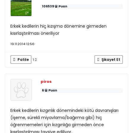
106539
Puan
Erkek kedilerin hiç kızışma dönemine girmeden
kısırlaştırılması öneriliyor
19.11.2014 12:56
Patile
Şikayet Et
1
piros
6
Puan
Erkek kedilerin kızgınlık dönemindeki kötü davranışları
(işeme, sürekli miyavlama/bağırma gibi) hiç
öğrenmemeleri için kızgınlığa girmeden önce
kısırlaştırılması tavsiye ediliyor.