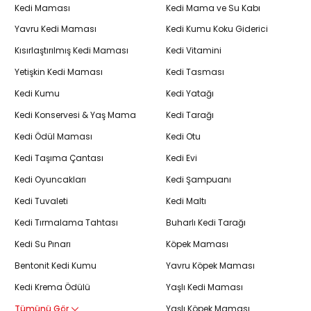
Kedi Maması
Kedi Mama ve Su Kabı
Yavru Kedi Maması
Kedi Kumu Koku Giderici
Kısırlaştırılmış Kedi Maması
Kedi Vitamini
Yetişkin Kedi Maması
Kedi Tasması
Kedi Kumu
Kedi Yatağı
Kedi Konservesi & Yaş Mama
Kedi Tarağı
Kedi Ödül Maması
Kedi Otu
Kedi Taşıma Çantası
Kedi Evi
Kedi Oyuncakları
Kedi Şampuanı
Kedi Tuvaleti
Kedi Maltı
Kedi Tırmalama Tahtası
Buharlı Kedi Tarağı
Kedi Su Pınarı
Köpek Maması
Bentonit Kedi Kumu
Yavru Köpek Maması
Kedi Krema Ödülü
Yaşlı Kedi Maması
Tümünü Gör
Yaşlı Köpek Maması