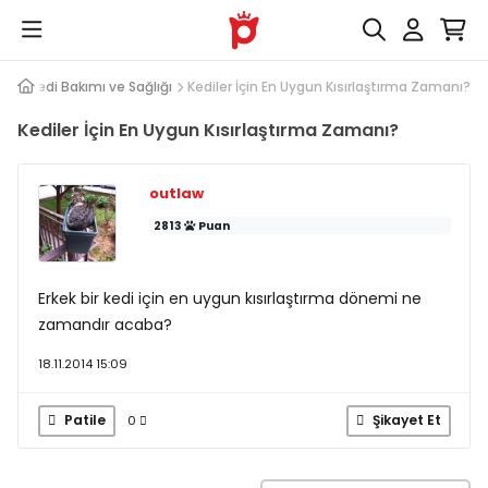
ap
Kedi Bakımı ve Sağlığı
Kediler İçin En Uygun Kısırlaştırma Zamanı?
Kediler İçin En Uygun Kısırlaştırma Zamanı?
outlaw
2813
Puan
Erkek bir kedi için en uygun kısırlaştırma dönemi ne
zamandır acaba?
18.11.2014 15:09
Patile
Şikayet Et
0