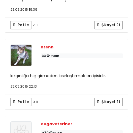
23.03.2015 19:39
Patile
Şikayet Et
2
hssnn
33
Puan
kızgınlığa hiç girmeden kısırlaştırmak en iyisidir.
23.03.2015 22:13
Patile
Şikayet Et
0
dogaveteriner
470
Puan