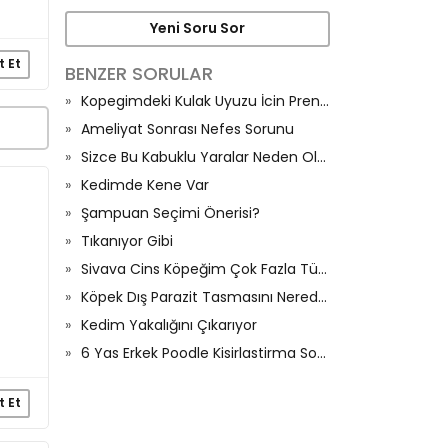
Yeni Soru Sor
t Et
BENZER SORULAR
Kopegimdeki Kulak Uyuzu İcin Prenova Tablet
Ameliyat Sonrası Nefes Sorunu
Sizce Bu Kabuklu Yaralar Neden Oluşur?
Kedimde Kene Var
Şampuan Seçimi Önerisi?
Tıkanıyor Gibi
Sivava Cins Köpeğim Çok Fazla Tüy Dökülmesi Var Ne Yapmalıyım
Köpek Dış Parazit Tasmasını Nereden Alıyorsunuz
Kedim Yakalığını Çıkarıyor
6 Yas Erkek Poodle Kisirlastirma Sonrası
t Et