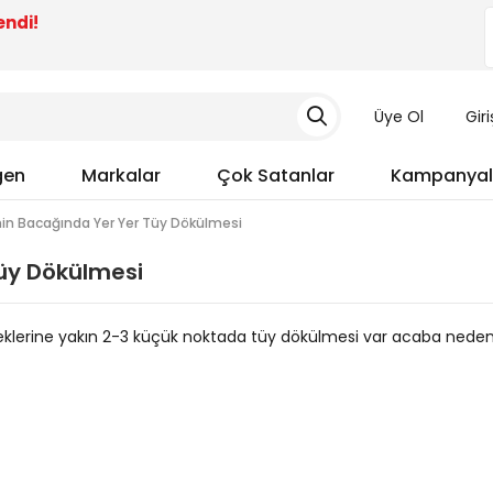
endi!
Üye Ol
Gir
gen
Markalar
Çok Satanlar
Kampanyal
in Bacağında Yer Yer Tüy Dökülmesi
üy Dökülmesi
klerine yakın 2-3 küçük noktada tüy dökülmesi var acaba nede