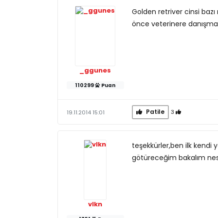
Golden retriver cinsi baz
önce veterinere danışman
_ggunes
110299
Puan
Patile
3
19.11.2014 15:01
teşekkürler,ben ilk kend
götüreceğim bakalım nes
vlkn