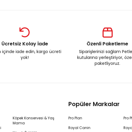
Ücretsiz Kolay İade
Özenli Paketleme
 içinde iade edin, kargo ücreti
Siparişlerinizi sağlam Petl
yok!
kutularına yerleştiriyor, öz
paketliyoruz.
Popüler Markalar
Köpek Konservesi & Yaş
Pro Plan
Pro 
Mama
i
Royal Canin
Roya