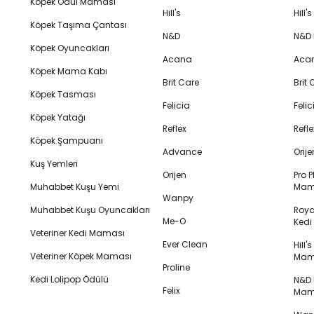
Köpek Ödül Maması
Hill's
Hill
Köpek Taşıma Çantası
N&D
N&D
Köpek Oyuncakları
Acana
Aca
Köpek Mama Kabı
Brit Care
Brit
Köpek Tasması
Felicia
Feli
Köpek Yatağı
Reflex
Refl
Köpek Şampuanı
Advance
Orij
Kuş Yemleri
Orijen
Pro P
Muhabbet Kuşu Yemi
Mam
Wanpy
Muhabbet Kuşu Oyuncakları
Royal
Me-O
Ked
Veteriner Kedi Maması
Ever Clean
Hill'
Veteriner Köpek Maması
Mam
Proline
Kedi Lolipop Ödülü
N&D K
Felix
Mam