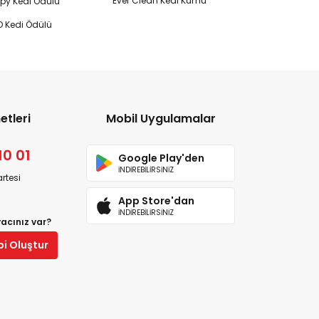
Ever Clean Kedi Kumu
y Kedi Ödülü
 Kedi Ödülü
etleri
Mobil Uygulamalar
10 01
Google Play'den
İNDİREBİLİRSİNİZ
rtesi
App Store'dan
İNDİREBİLİRSİNİZ
yacınız var?
bi Oluştur