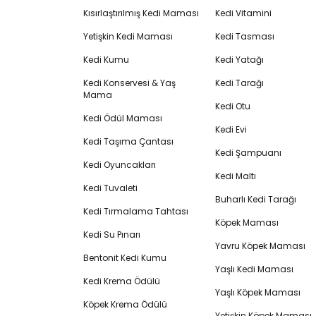
Kısırlaştırılmış Kedi Maması
Kedi Vitamini
Yetişkin Kedi Maması
Kedi Tasması
Kedi Kumu
Kedi Yatağı
Kedi Konservesi & Yaş
Kedi Tarağı
Mama
Kedi Otu
Kedi Ödül Maması
Kedi Evi
Kedi Taşıma Çantası
Kedi Şampuanı
Kedi Oyuncakları
Kedi Maltı
Kedi Tuvaleti
Buharlı Kedi Tarağı
Kedi Tırmalama Tahtası
Köpek Maması
Kedi Su Pınarı
Yavru Köpek Maması
Bentonit Kedi Kumu
Yaşlı Kedi Maması
Kedi Krema Ödülü
Yaşlı Köpek Maması
Köpek Krema Ödülü
Yetişkin Köpek Maması