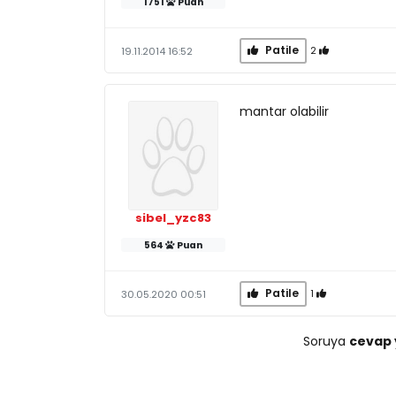
1751
Puan
Patile
2
19.11.2014 16:52
mantar olabilir
sibel_yzc83
564
Puan
Patile
1
30.05.2020 00:51
Soruya
cevap 