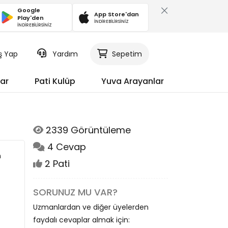
Google
App Store'dan
Play'den
İNDİREBİLİRSİNİZ
İNDİREBİLİRSİNİZ
iş Yap
Yardım
Sepetim
ar
Pati Kulüp
Yuva Arayanlar
2339 Görüntüleme
4 Cevap
n
2 Pati
SORUNUZ MU VAR?
Uzmanlardan ve diğer üyelerden
faydalı cevaplar almak için: