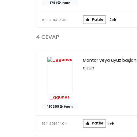
1751
Puan
Patile
2
19.11.2014 13:48
4 CEVAP
Mantar veya uyuz başlangı
olsun
_ggunes
110299
Puan
Patile
3
19.11.2014 14:04