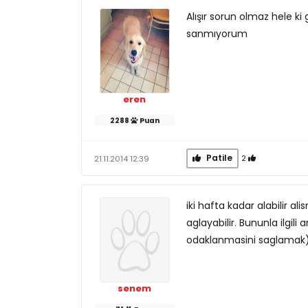
Alışır sorun olmaz hele ki
sanmıyorum
eren
2288
Puan
Patile
2
21.11.2014 12:39
iki hafta kadar alabilir al
aglayabilir. Bununla ilgil
odaklanmasini saglamak) u
senem