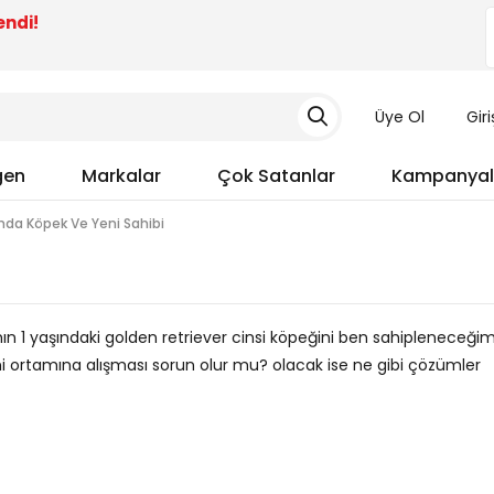
endi!
Üye Ol
Gir
gen
Markalar
Çok Satanlar
Kampanyal
ında Köpek Ve Yeni Sahibi
ın 1 yaşındaki golden retriever cinsi köpeğini ben sahipleneceği
i ortamına alışması sorun olur mu? olacak ise ne gibi çözümler