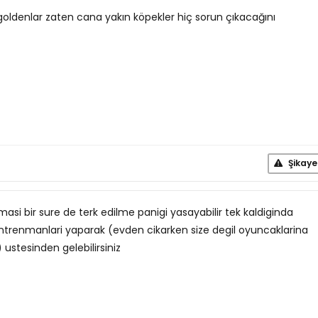
 goldenlar zaten cana yakın köpekler hiç sorun çıkacağını
Şikaye
ismasi bir sure de terk edilme panigi yasayabilir tek kaldiginda
i antrenmanlari yaparak (evden cikarken size degil oyuncaklarina
stesinden gelebilirsiniz