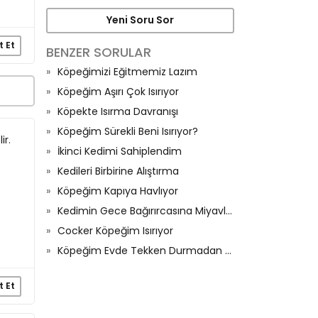
Yeni Soru Sor
t Et
BENZER SORULAR
Köpeğimizi Eğitmemiz Lazım
Köpeğim Aşırı Çok Isırıyor
Köpekte Isırma Davranışı
Köpeğim Sürekli Beni Isırıyor?
ir.
İkinci Kedimi Sahiplendim
Kedileri Birbirine Alıştırma
Köpeğim Kapıya Havlıyor
Kedimin Gece Bağırırcasına Miyavlaması
Cocker Köpeğim Isırıyor
Köpeğim Evde Tekken Durmadan Havlıyor
t Et