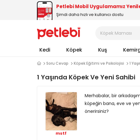
Petlebi Mobil Uygulamamız Yenil
Şimdi daha hızlı ve kullanıcı dostu
Kedi
Köpek
Kuş
Kemir
Soru Cevap
Köpek Eğitimi ve Psikolojisi
1 Yaş
1 Yaşında Köpek Ve Yeni Sahibi
Merhabalar, bir arkadaşım
köpeğin bana, eve ve yen
önerirsiniz?
mstf