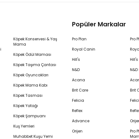
Popüler Markalar
Köpek Konservesi & Yaş
Pro Plan
Pro 
Mama
i
Royal Canin
Roya
Köpek Ödül Maması
Hill's
Hill
Köpek Taşıma Çantası
N&D
N&D
Köpek Oyuncakları
Acana
Aca
Köpek Mama Kabı
Brit Care
Brit
Köpek Tasması
Felicia
Feli
Köpek Yatağı
Reflex
Refl
Köpek Şampuanı
Advance
Orij
Kuş Yemleri
Orijen
Pro P
Muhabbet Kuşu Yemi
Mam