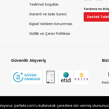
Teslimat Koşulları
Yardıma mı ihti
Garanti ve İade Süreci
Destek Tale
Kişisel Verilerin Korunması
Gizlilik ve Çerez Politikası
Güvenilir Alışveriş
Biz
Ins
 Alaşarköy Mah. 1. Alaşar Cad. No: 9 Osmangazi/Bursa
anıyoruz. petlebi.com'u kullanarak çerezlere izin vermiş olursunuz