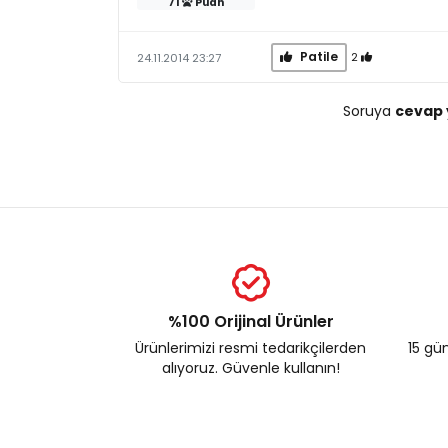
71
Puan
Patile
2
24.11.2014 23:27
Soruya
cevap 
%100 Orijinal Ürünler
Ürünlerimizi resmi tedarikçilerden
15 gün
alıyoruz. Güvenle kullanın!