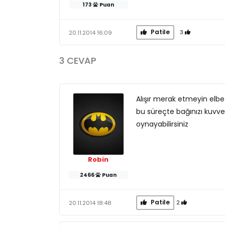
173
Puan
Patile
3
20.11.2014 16:09
3 CEVAP
Alışır merak etmeyin elbet
bu süreçte bağınızı kuvve
oynayabilirsiniz
Robin
2466
Puan
Patile
2
20.11.2014 18:48