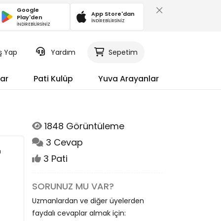
Google
App Store'dan
Play'den
İNDİREBİLİRSİNİZ
İNDİREBİLİRSİNİZ
iş Yap
Yardım
Sepetim
ar
Pati Kulüp
Yuva Arayanlar
1848 Görüntüleme
3 Cevap
m
3 Pati
SORUNUZ MU VAR?
Uzmanlardan ve diğer üyelerden
faydalı cevaplar almak için: