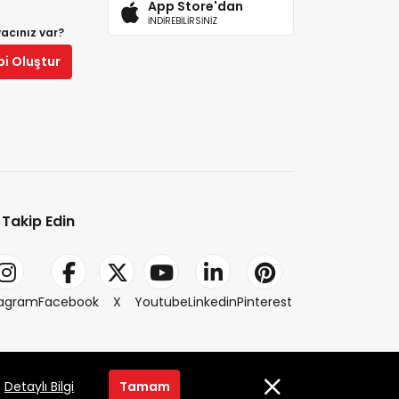
App Store'dan
İNDİREBİLİRSİNİZ
yacınız var?
bi Oluştur
i Takip Edin
tagram
Facebook
X
Youtube
Linkedin
Pinterest
2014-2026 © petlebi.com v11.88.0
.
Detaylı Bilgi
Tamam