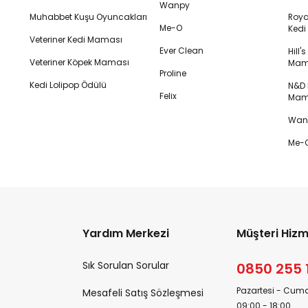
Wanpy
Muhabbet Kuşu Oyuncakları
Royal
Me-O
Ked
Veteriner Kedi Maması
Ever Clean
Hill'
Veteriner Köpek Maması
Mam
Proline
Kedi Lolipop Ödülü
N&D K
Felix
Mam
Wanp
Me-O
Yardım Merkezi
Müşteri Hizm
Sık Sorulan Sorular
0850 255 
Pazartesi - Cuma
Mesafeli Satış Sözleşmesi
09:00 - 18:00